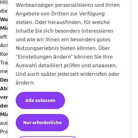
Hilfsmittel wie Rollstühle oder Prothesen. In
Werbeanzeigen personalisieren und Ihnen
diesem Bereich kam es häufiger zu Beschwerden.
Angebote von Dritten zur Verfügung
Woran lag das?
stellen. Oder herausfinden, für welche
Michael Hübner
: Unter anderem, weil Versicherte
Inhalte Sie sich besonders interessieren
oft Rückfragen zum Status des Antrags hatten.
und wie wir Ihnen ein besonders gutes
Antworten auf all diese Fragen stellen wir nun im
Nutzungserlebnis bieten können. Über
Kompass dar: Wir bieten unseren Versicherten
"Einstellungen ändern" können Sie Ihre
Transparenz vom Einreichen des Antrags über eine
Auswahl detailliert prüfen und anpassen.
medizinische Begutachtung bis zur Bewilligung.
Und auch später jederzeit widerrufen oder
Den Versicherten Einblick in solche internen
ändern.
Abläufe zu gewähren, birgt das Risiko, diese zu
verärgern, wenn es mal hakt. Wie gehen Sie bei
Alle zulassen
der Barmer damit um?
Michael Hübner
: Diese Sorge hatten wir anfangs
Nur erforderliche
auch. Schließlich lassen wir uns mit solchen
Produkten gewissermaßen beim Arbeiten