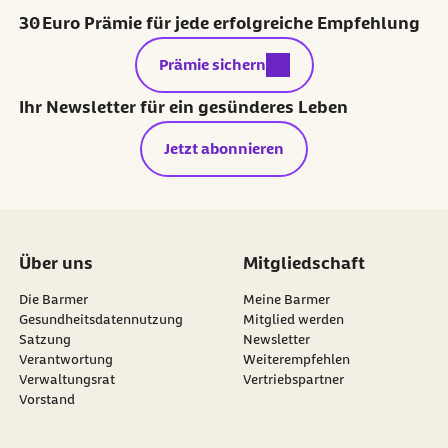
30 Euro Prämie für jede erfolgreiche Empfehlung
externer Link:
Prämie sichern
Ihr Newsletter für ein gesünderes Leben
Jetzt abonnieren
Über uns
Mitgliedschaft
Die Barmer
Meine Barmer
Gesundheitsdatennutzung
Mitglied werden
Satzung
Newsletter
externer Link:
Verantwortung
Weiterempfehlen
Verwaltungsrat
Vertriebspartner
Vorstand