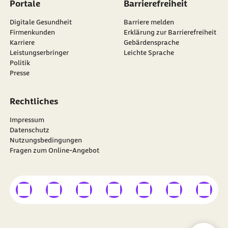
Portale
Barrierefreiheit
Digitale Gesundheit
Barriere melden
Firmenkunden
Erklärung zur Barrierefreiheit
Karriere
Gebärdensprache
Leistungserbringer
Leichte Sprache
Politik
Presse
Rechtliches
Impressum
Datenschutz
Nutzungsbedingungen
Fragen zum Online-Angebot
externer Link
externer Link
externer Link
externer Link
externer Link
externer Link
externer
Besuchen Sie die
BARMER
auf