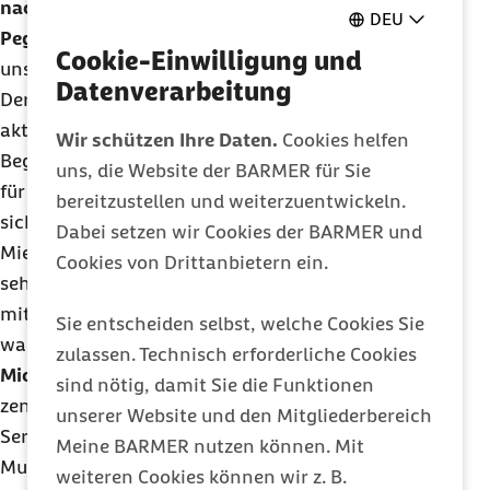
nachvollziehbar zu machen. Welche sind das?
DEU
Peggy Graehn
: Eine entscheidende Neuerung für
Cookie-Einwilligung und
uns war der Barmer Kompass in der Barmer-
App
.
Datenverarbeitung
Der Kompass zeigt Versicherten jederzeit den
aktuellen Bearbeitungsstatus ihrer Anträge.
Wir schützen Ihre Daten.
Cookies helfen
Begonnen haben wir mit dem Krankengeld. Das ist
uns, die Website der BARMER für Sie
für Versicherte ein sehr emotionales Thema: Es
bereitzustellen und weiterzuentwickeln.
sichert ihnen in längeren Krankheitsphasen die
Dabei setzen wir Cookies der BARMER und
Miete, den Unterhalt. Im Kompass können sie
Cookies von Drittanbietern ein.
sehen, wieviel sie erhalten, aber auch
mitverfolgen, wie ihr Antrag bearbeitet wird und
Sie entscheiden selbst, welche Cookies Sie
warum dies vielleicht manchmal länger dauert.
zulassen. Technisch erforderliche Cookies
Michael Hübner
: Das Krankengeld ist sicherlich die
sind nötig, damit Sie die Funktionen
zentralste Anwendung. Wir bieten den gleichen
unserer Website und den Mitgliederbereich
Service aber mittlerweile auch für Zahnersatz,
Meine BARMER nutzen können. Mit
Mutterschaftsgeld und neuerdings auch für
weiteren Cookies können wir z. B.