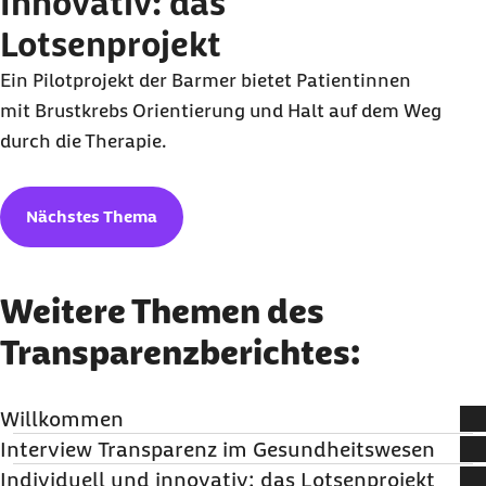
Innovativ: das
Lotsenprojekt
Ein Pilotprojekt der Barmer bietet Patientinnen
mit Brustkrebs Orientierung und Halt auf dem Weg
durch die Therapie.
Nächstes Thema
Weitere Themen des
Transparenzberichtes:
Willkommen
Interview Transparenz im Gesundheitswesen
Vorwort des Vorstandsvorsitzenden der Barmer Prof. Dr.
Individuell und innovativ: das Lotsenprojekt
Christoph Straub.
Ein ehrliches, offenes Gesundheitswesen ist die