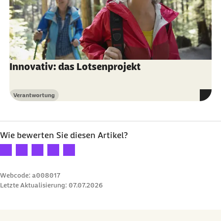
Innovativ: das Lotsenprojekt
Verantwortung
Kategorie
Wie bewerten Sie diesen Artikel?
Ihre Bewertung: 1 Stern
Ihre Bewertung: 2 Sterne
Ihre Bewertung: 3 Sterne
Ihre Bewertung: 4 Sterne
Ihre Bewertung: 5 Sterne
Webcode: a008017
Letzte Aktualisierung:
07.07.2026