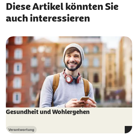
Weiterlesen
Klimawandels zu bekämpfen weiß.
Graswurzelinitiativen tragen die Mitarbeitenden der
Diese Artikel könnten Sie
Weiterlesen
Barmer zum Unternehmensziel Nachhaltigkeit bei.
auch interessieren
Weiterlesen
Gesundheit und Wohlergehen
Verantwortung
Kategorie