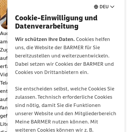
DEU
Cookie-Einwilligung und
Datenverarbeitung
Auch das
Wexner Medical Center
der
Wir schützen Ihre Daten.
Cookies helfen
amerikanischen
Ohio State University
warf im
uns, die Website der BARMER für Sie
Zuge der Corona-Pandemie einen genaueren Blick
bereitzustellen und weiterzuentwickeln.
auf das Klimaschutzpotenzial von Telemedizin. Um
Dabei setzen wir Cookies der BARMER und
erfassen zu können, wie sich die Umstellung auf
Cookies von Drittanbietern ein.
Videosprechstunden und andere
Telemedizinlösungen auswirkt, wurden die
Sie entscheiden selbst, welche Cookies Sie
entsprechenden Daten anonymisiert erfasst und
zulassen. Technisch erforderliche Cookies
auf einem digitalen
Dashboard
dargestellt. „Wir
sind nötig, damit Sie die Funktionen
fanden heraus, dass wir rund 80 Millionen
unserer Website und den Mitgliederbereich
gefahrene Kilometer und somit etwa 8,2 Millionen
Meine BARMER nutzen können. Mit
Liter Benzin einsparen konnten“, sagt
Aparna Dial
,
weiteren Cookies können wir z. B.