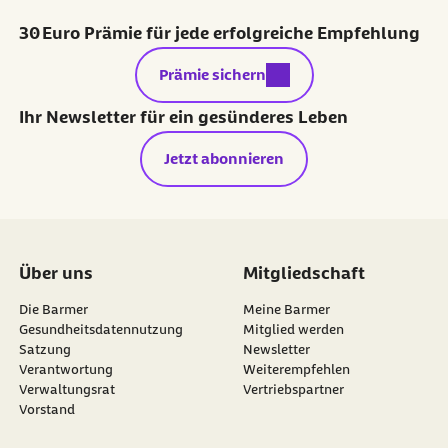
30 Euro Prämie für jede erfolgreiche Empfehlung
externer Link:
Prämie sichern
Ihr Newsletter für ein gesünderes Leben
Jetzt abonnieren
Über uns
Mitgliedschaft
Die Barmer
Meine Barmer
Gesundheitsdatennutzung
Mitglied werden
Satzung
Newsletter
externer Link:
Verantwortung
Weiterempfehlen
Verwaltungsrat
Vertriebspartner
Vorstand