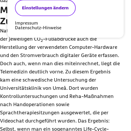
dazu gebracht hat, Telemedizin auszuprobieren.“
Mutiger in die digitale
Einstellungen ändern
Zukunft
Impressum
Datenschutz-Hinweise
Natürlich muss man bei einer Gegenüberstellung
der jeweiligen CO
-Fußabdrücke auch die
2
Herstellung der verwendeten Computer-Hardware
und den Stromverbrauch digitaler Geräte erfassen.
Doch auch, wenn man dies miteinrechnet, liegt die
Telemedizin deutlich vorne. Zu diesem Ergebnis
kam eine schwedische Untersuchung der
Universitätsklinik von Umeå. Dort wurden
Kontrolluntersuchungen und Reha-Maßnahmen
nach Handoperationen sowie
Sprachtherapiesitzungen ausgewertet, die per
Videochat durchgeführt wurden. Das Ergebnis:
Selbst, wenn man ein sogenanntes
Life-Cycle-