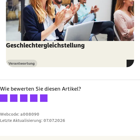
Geschlechtergleichstellung
Verantwortung
Kategorie
Wie bewerten Sie diesen Artikel?
Ihre Bewertung: 1 Stern
Ihre Bewertung: 2 Sterne
Ihre Bewertung: 3 Sterne
Ihre Bewertung: 4 Sterne
Ihre Bewertung: 5 Sterne
Webcode: a008090
Letzte Aktualisierung:
07.07.2026