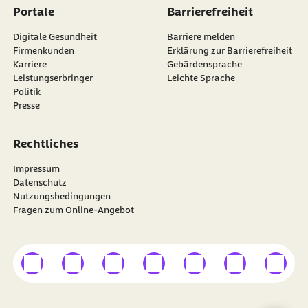
Portale
Barrierefreiheit
Digitale Gesundheit
Barriere melden
Firmenkunden
Erklärung zur Barrierefreiheit
Karriere
Gebärdensprache
Leistungserbringer
Leichte Sprache
Politik
Presse
Rechtliches
Impressum
Datenschutz
Nutzungsbedingungen
Fragen zum Online-Angebot
externer Link
externer Link
externer Link
externer Link
externer Link
externer Link
externer
Besuchen Sie die
BARMER
auf