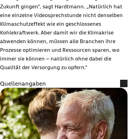
Zukunft gingen“, sagt Hardtmann. „Natürlich hat
eine einzelne Videosprechstunde nicht denselben
Klimaschutzeffekt wie ein geschlossenes
Kohlekraftwerk. Aber damit wir die Klimakrise
abwenden können, müssen alle Branchen ihre
Prozesse optimieren und Ressourcen sparen, wo
immer sie können – natürlich ohne dabei die
Qualität der Versorgung zu opfern.“
Quellenangaben
Beate Schumacher (2020):
Telemedizin als
fast ideale Ergänzung
medflex GmbH – www.medflex.de:
Patientenzufriedenheit mit digitalen
Leistungen deutlich gestiegen