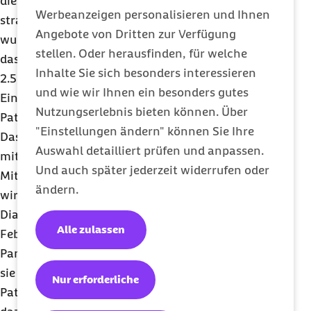
die als Direktorin für Nachhaltigkeit und
Werbeanzeigen personalisieren und Ihnen
strategische Dienste das Projekt leitete. „Ebenso
Angebote von Dritten zur Verfügung
wurden 17.500 Tonnen Kohlendioxid eingespart –
stellen. Oder herausfinden, für welche
das entspricht in etwa dem Energieverbrauch von
Inhalte Sie sich besonders interessieren
2.500 Haushalten in einem Jahr. Und diese
und wie wir Ihnen ein besonders gutes
Einsparungen gingen keineswegs zu Lasten der
Nutzungserlebnis bieten können. Über
Patientenzufriedenheit, die wir ebenfalls erhoben.“
"Einstellungen ändern" können Sie Ihre
Das
Wexner Medical Center
ist ein Großklinikum
Auswahl detailliert prüfen und anpassen.
mit über 100 Gebäuden und etwa 23.000
Und auch später jederzeit widerrufen oder
Mitarbeitenden. „Seit Beginn der Pandemie haben
ändern.
wir 768.970 Telesprechstunden durchgeführt”, sagt
Dial. „Zum Vergleich: Zwischen Juli 2019 und
Alle zulassen
Februar 2020 waren es gerade mal 800. Wenn die
Pandemie also etwas Positives hatte, dann, dass
sie sowohl Behandelnde als auch Patientinnen und
Nur erforderliche
Patienten aus ihrer Komfortzone gedrängt und