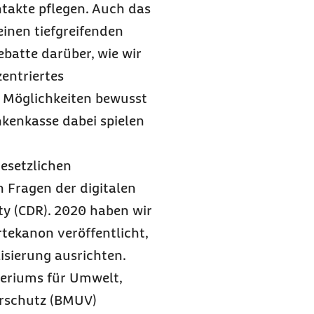
ontakte pflegen. Auch das
inen tiefgreifenden
ebatte darüber, wie wir
zentriertes
n Möglichkeiten bewusst
nkenkasse dabei spielen
gesetzlichen
 Fragen der digitalen
ty
(CDR). 2020 haben wir
tekanon veröffentlicht,
isierung ausrichten.
teriums für Umwelt,
erschutz (BMUV)