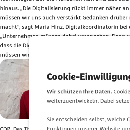
hinaus. „Die Digitalisierung rückt immer näher an
müssen wir uns auch verstärkt Gedanken drüber 
macht“, sagt Maria Hinz, Digitalkoordinatorin bei
„Unternehmen müssen dabei vorangehen. Denn we
dass die Digitalisierung negative Konsequenzen fü
müssen wir sie verantwortungsvoll gestalten. Da
Die Barmer t
Corporate Di
Cookie-Einwilligun
Anfang 2019
Wir schützen Ihre Daten.
Cookie
Überbegriff 
weiterzuentwickeln. Dabei setz
Verantwortu
veröffentlich
Sie entscheiden selbst, welche C
Krankenkass
Funktionen unserer Website un
CDR
. Das Thema hat Priorität, ist direkt im dreik