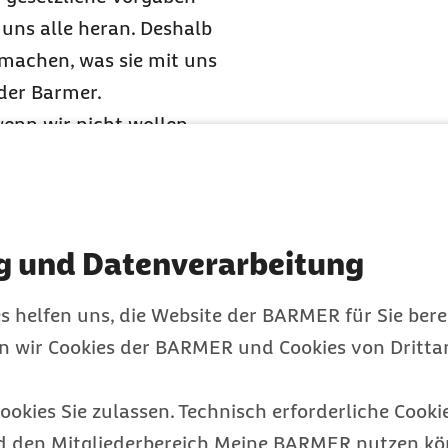
 uns alle heran. Deshalb
machen, was sie mit uns
 der Barmer.
nn wir nicht wollen,
r die Gesellschaft hat,
für steht
CDR
.“
hematisiert die eigene
gital Responsibility
seit
g und Datenverarbeitung
 verstärkt unter dem
s helfen uns, die Website der BARMER für Sie bere
der Digitalen
en wir Cookies der BARMER und Cookies von Drittan
ng. Im August 2020
te sie als erste
ookies Sie zulassen. Technisch erforderliche Cookie
e einen Wertekanon für
d den Mitgliederbereich Meine BARMER nutzen kön
öpfigen Vorstand der