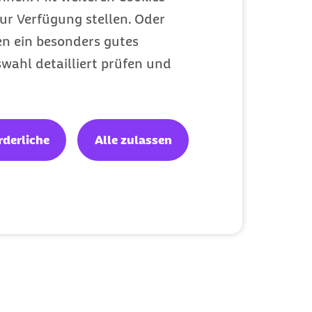
ur Verfügung stellen. Oder
en ein besonders gutes
wahl detailliert prüfen und
rderliche
Alle zulassen