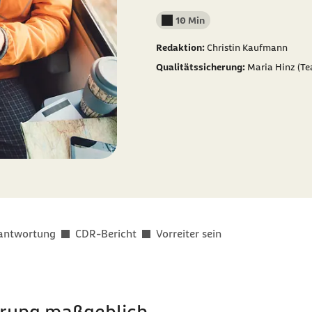
10 Min
Lesedauer weniger als
Redaktion:
Christin Kaufmann
Qualitätssicherung:
Maria Hinz (Te
rantwortung
CDR-Bericht
Vorreiter sein
ierung maßgeblich