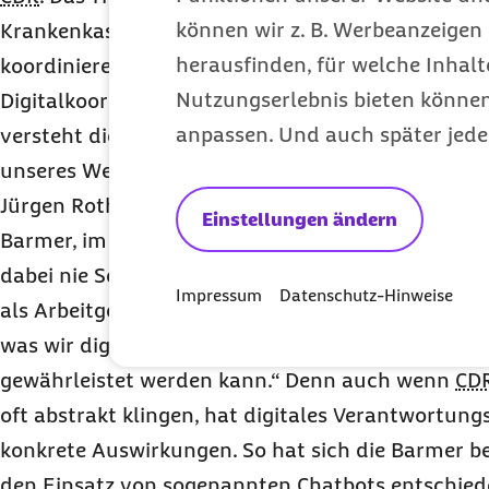
können wir z. B. Werbeanzeigen 
Krankenkasse verankert. Die damit verbundenen 
herausfinden, für welche Inhalt
koordinieren der
Chief Digital Officer
Marek Rydze
Nutzungserlebnis bieten können.
Digitalkoordinatorin Maria Hinz. „Unter
Corporate 
anpassen. Und auch später jede
versteht die Barmer die Selbstverpflichtung, die 
unseres Wertekompasses entschieden voranzutreib
Jürgen Rothmaier, ehemaliger stellvertretender V
Einstellungen ändern
Barmer, im Interview mit einem
CDR
-Fachmagazin.
dabei nie Selbstzweck. Hier können wir gegenüber
Impressum
Datenschutz-Hinweise
als Arbeitgeber und teilweise auch bei Leistungse
was wir digitalisieren, wie wir Daten schützen u
gewährleistet werden kann.“ Denn auch wenn
CD
oft abstrakt klingen, hat digitales Verantwortun
konkrete Auswirkungen. So hat sich die Barmer be
den Einsatz von sogenannten
Chatbots
entschied