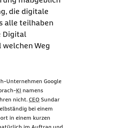
g, die digitale
s alle teilhaben
 Digital
d welchen Weg
Tech-Unternehmen
Google
prach-
KI
namens
Ohren nicht.
CEO
Sundar
selbständig bei einem
ort in einem kurzen
 natürlich im Auftrag und