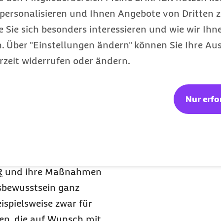
personalisieren und Ihnen Angebote von Dritten z
Aktivitäten steuern und
e Sie sich besonders interessieren und wie wir Ihn
wski und die
 Über "Einstellungen ändern" können Sie Ihre Aus
Digital Responsibility
rzeit widerrufen oder ändern.
Digitalisierung anhand
en“, beschreibt es
orstandsvorsitzender der
Nur erfo
 „Digitalisierung ist uns
 unseren Versicherten,
rbringern entscheiden,
nd wie Selbstbestimmung
R
und ihre Maßnahmen
gsbewusstsein ganz
ispielsweise zwar für
en, die auf Wunsch mit