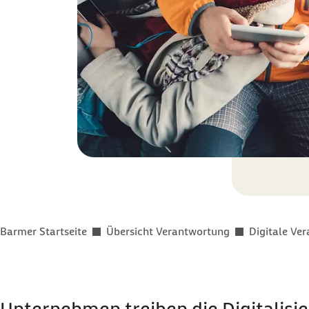
Sie befinden sich hier:
Barmer Startseite
Übersicht Verantwortung
Digitale Ve
Unternehmen treiben die Digitalis