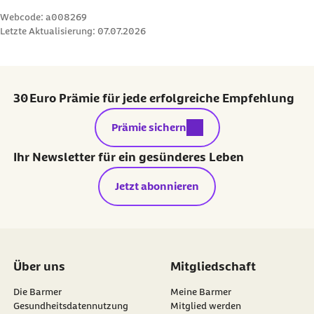
Webcode: a008269
Letzte Aktualisierung:
07.07.2026
30 Euro Prämie für jede erfolgreiche Empfehlung
externer Link:
Prämie sichern
Ihr Newsletter für ein gesünderes Leben
Jetzt abonnieren
Über uns
Mitgliedschaft
Die Barmer
Meine Barmer
Gesundheitsdatennutzung
Mitglied werden