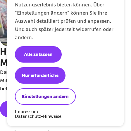
Nutzungserlebnis bieten können. Über
"Einstellungen ändern" können Sie Ihre
Auswahl detailliert prüfen und anpassen.
Und auch später jederzeit widerrufen oder
ändern.
Handlungsfeld:
Alle zulassen
Mitarbeitende einbinden
Der digitale Wandel betrifft auch die
Nur erforderliche
Mitarbeitenden der Barmer. Wir möchten sie dafür
befähigen und begeistern.
Einstellungen ändern
Nächstes Thema
Impressum
Datenschutz-Hinweise