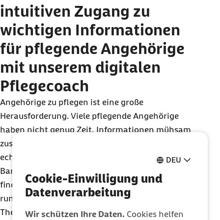
intuitiven Zugang zu
wichtigen Informationen
für pflegende Angehörige
mit unserem digitalen
Pflege
coach
Angehörige zu pflegen ist eine große
Herausforderung. Viele pflegende Angehörige
haben nicht genug Zeit, Informationen mühsam
zusammenzusuchen, obwohl diese manchmal eine
echte Hilfe im Pflegealltag sein können. Der
DEU
Barmer Pflege
coach
löst dieses Problem. Denn hier
Cookie-Einwilligung und
finden Pflegende auf einer digitalen Plattform
Datenverarbeitung
rund um die Uhr hilfreiche Informationen zum
Thema Pflege. Übersichtlich, prägnant,
Wir schützen Ihre Daten.
Cookies helfen