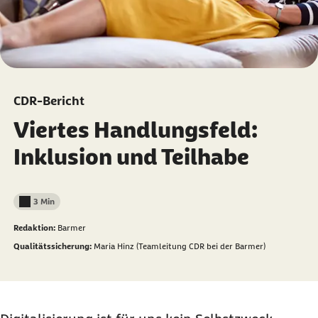
CDR-Bericht
Viertes Handlungsfeld:
Inklusion und Teilhabe
3 Min
Lesedauer weniger als
Redaktion:
Barmer
Qualitätssicherung:
Maria Hinz (Teamleitung CDR bei der Barmer)