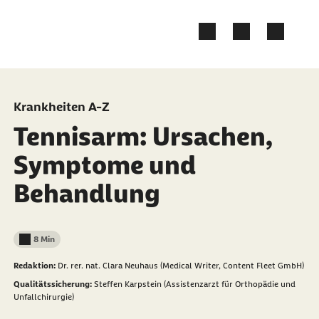
Zum Kontakt Knopf springen
Zum Seiteninhalt springen
Krankheiten A-Z
Tennisarm: Ursachen,
Symptome und
Behandlung
8 Min
Lesedauer weniger als
Redaktion:
Dr. rer. nat. Clara Neuhaus (Medical Writer, Content Fleet GmbH)
Qualitätssicherung:
Steffen Karpstein (Assistenzarzt für Orthopädie und
Unfallchirurgie)