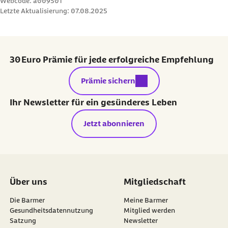
Webcode: a009501
Schön Klinik SE (Abruf vom 03.06.2025):
Letzte Aktualisierung:
07.08.2025
Tennisarm
Weiterführende Informationen
30 Euro Prämie für jede erfolgreiche Empfehlung
Gesund.bund.de (Abruf vom 03.06.2025):
Tennisarm
externer Link:
Prämie sichern
Gesundheitsinformation.de (Abruf vom
Ihr Newsletter für ein gesünderes Leben
03.06.2025):
Tennisarm: Kraft- und
Jetzt abonnieren
Dehnübungen
Über uns
Mitgliedschaft
Die Barmer
Meine Barmer
Gesundheitsdatennutzung
Mitglied werden
Satzung
Newsletter