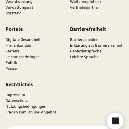
externer Link:
Verantwortung
Weiterempfehlen
Verwaltungsrat
Vertriebspartner
Vorstand
Portale
Barrierefreiheit
Digitale Gesundheit
Barriere melden
Firmenkunden
Erklärung zur Barrierefreiheit
Karriere
Gebärdensprache
Leistungserbringer
Leichte Sprache
Politik
Presse
Rechtliches
Impressum
Datenschutz
Nutzungsbedingungen
Fragen zum Online-Angebot
Cha