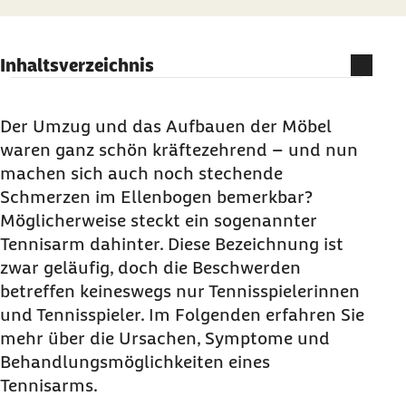
Inhaltsverzeichnis
Auf einen Blick
Definition: Was ist ein Tennisarm?
Der Umzug und das Aufbauen der Möbel
waren ganz schön kräftezehrend – und nun
Symptome: Wie macht sich ein Tennisarm
machen sich auch noch stechende
bemerkbar?
Schmerzen im Ellenbogen bemerkbar?
Ursachen: Wie entsteht ein Tennisarm?
Möglicherweise steckt ein sogenannter
Risikofaktoren: Was erhöht das Risiko für einen
Tennisarm dahinter. Diese Bezeichnung ist
Tennisarm?
zwar geläufig, doch die Beschwerden
betreffen keineswegs nur Tennisspielerinnen
Verbreitung: Wie häufig tritt ein Tennisarm auf?
und Tennisspieler. Im Folgenden erfahren Sie
Verlauf: Wie entwickelt sich ein Tennisarm im
mehr über die Ursachen, Symptome und
Laufe der Zeit?
Behandlungsmöglichkeiten eines
Diagnose: Wie wird ein Tennisarm festgestellt?
Tennisarms.
Therapie: Wie wird ein Tennisarm behandelt?