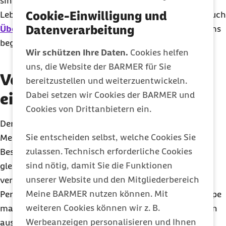
sind häufiger betroffen. Zudem spielen
Cookie-Einwilligung und
Lebensstilfaktoren eine Rolle: Sowohl
Rauchen
als auch
Datenverarbeitung
Übergewicht
können die Entstehung eines Tennisarms
begünstigen.
Wir schützen Ihre Daten.
Cookies helfen
uns, die Website der BARMER für Sie
Verbreitung: Wie häufig tritt
bereitzustellen und weiterzuentwickeln.
Dabei setzen wir Cookies der BARMER und
ein Tennisarm auf?
Cookies von Drittanbietern ein.
Der Tennisarm ist
weit verbreitet
: Zwei von 100
Sie entscheiden selbst, welche Cookies Sie
Menschen in Deutschland sind von diesen
zulassen. Technisch erforderliche Cookies
Beschwerden betroffen, wobei Männer und Frauen
sind nötig, damit Sie die Funktionen
gleichermaßen oft erkranken. Anders als der Name
unserer Website und den Mitgliederbereich
vermuten lässt, tritt ein Tennisarm nicht nur bei
Meine BARMER nutzen können. Mit
Personen auf, die Tennis spielen. Diese Personengruppe
weiteren Cookies können wir z. B.
macht tatsächlich nur zehn Prozent aller Betroffenen
Werbeanzeigen personalisieren und Ihnen
aus. Allerdings entwickelt etwa jede zweite