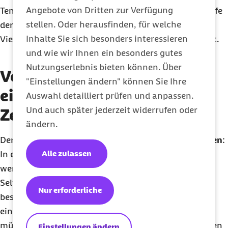
Angebote von Dritten zur Verfügung
Tennisspielerin und jeder zweite Tennisspieler im Laufe
stellen. Oder herausfinden, für welche
der Zeit Schmerzen im Ellenbogen, was bei etwa drei
Inhalte Sie sich besonders interessieren
Vierteln dieser Betroffenen zu einem Tennisarm führt.
und wie wir Ihnen ein besonders gutes
Nutzungserlebnis bieten können. Über
Verlauf: Wie entwickelt sich
"Einstellungen ändern" können Sie Ihre
ein Tennisarm im Laufe der
Auswahl detailliert prüfen und anpassen.
Und auch später jederzeit widerrufen oder
Zeit?
ändern.
Der
Verlauf bei einem Tennisarm kann stark variieren
:
Alle zulassen
In einigen Fällen klingen die Schmerzen schon nach
wenigen Wochen ab. Allerdings ist es auch keine
Seltenheit, dass die Beschwerden mehrere Monate
Nur erforderliche
bestehen bleiben. Bestimmte Übungen können bei
einem Tennisarm unterstützend wirken, Betroffene
müssen jedoch vor allem geduldig sein: In den meisten
Einstellungen ändern