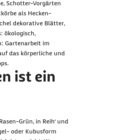
te, Schotter-Vorgärten
tkörbe als Hecken-
chel dekorative Blätter,
: ökologisch,
n: Gartenarbeit im
 auf das körperliche und
ps.
n ist ein
Rasen-Grün, in Reih‘ und
gel- oder Kubusform