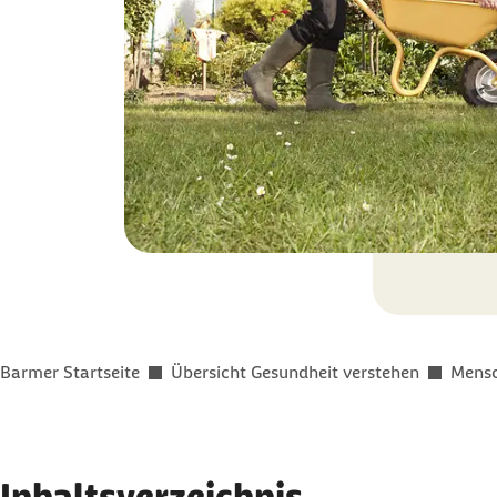
Sie befinden sich hier:
Barmer Startseite
Übersicht Gesundheit verstehen
Mensc
Inhaltsverzeichnis