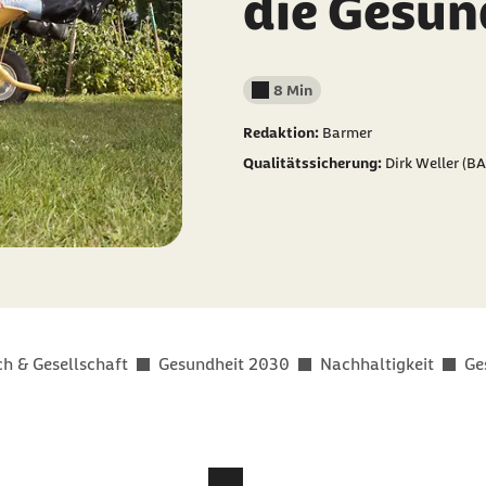
die Gesun
8 Min
Lesedauer weniger als
Redaktion:
Barmer
Qualitätssicherung:
Dirk Weller (
h & Gesellschaft
Gesundheit 2030
Nachhaltigkeit
Ge