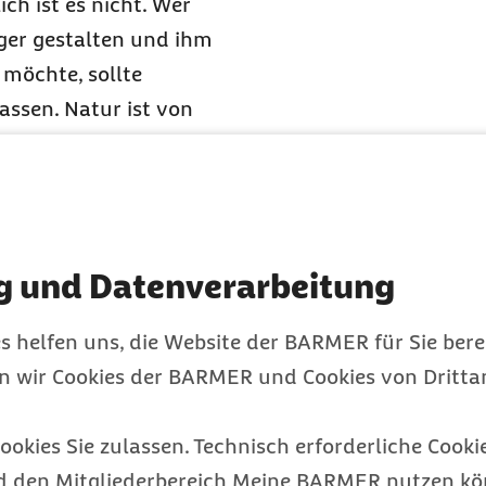
ich ist es nicht. Wer
ger gestalten und ihm
 möchte, sollte
assen. Natur ist von
etig, neue Pflanzen
azu. Nicht alles, was
aut oder Schädling, dem
 natürlicher Garten
g und Datenverarbeitung
lupf. Er ist ein Ort des
s helfen uns, die Website der BARMER für Sie bere
en wir Cookies der BARMER und Cookies von Drittan
ern nichts verloren.
 sie auch gar nicht. Die
ookies Sie zulassen. Technisch erforderliche Cookie
mpost aus Garten- und
d den Mitgliederbereich Meine BARMER nutzen kön