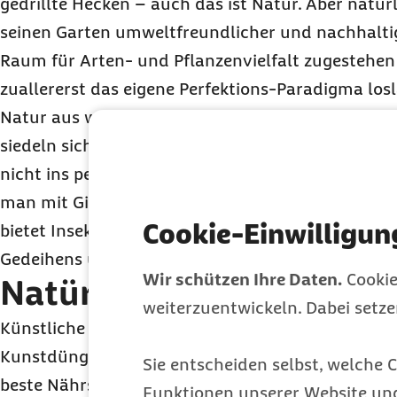
gedrillte Hecken – auch das ist Natur. Aber natürl
seinen Garten umweltfreundlicher und nachhalti
Raum für Arten- und Pflanzenvielfalt zugestehen
zuallererst das eigene Perfektions-Paradigma losl
Natur aus wilder. Sie wuchert, sie wandelt sich st
siedeln sich an, Tiere und Tierchen gesellen sich d
nicht ins perfekte Bild passt, ist gleich ein Unkr
man mit Gift und Harke zu Leibe rücken muss. Ein
Cookie-Einwilligun
bietet Insekten, Vögeln, Igeln und Mäusen Untersch
Gedeihens und der Veränderung.
Wir schützen Ihre Daten.
Cookie
Natürlich düngen
weiterzuentwickeln. Dabei setz
Künstliche Dünger haben beim ökologischen Gärtn
Kunstdünger laugen den Boden aus, und es braucht
Sie entscheiden selbst, welche C
beste Nährstoffzufuhr ist selbst produzierter Ko
Funktionen unserer Website un