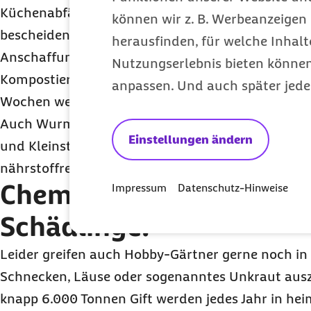
Küchenabfällen. Eine kleine Kompostecke findet 
können wir z. B. Werbeanzeigen 
bescheidenen Schrebergarten. Wer einen Balkon b
herausfinden, für welche Inhalt
Anschaffung eines sogenannten Bokashi-Eimers 
Nutzungserlebnis bieten können.
Kompostierer produziert auf der Basis von Mikro
anpassen. Und auch später jede
Wochen wertvollen Flüssigdünger für die Pflanzen 
Auch Wurmkisten gibt es für die Wohnung. Die d
Einstellungen ändern
und Kleinstlebewesen wandeln Biomüll im Schnel
nährstoffreichen Humus um.
Chemiekalienfrei gegen
Impressum
Datenschutz-Hinweise
Schädlinge:
Leider greifen auch Hobby-Gärtner gerne noch in
Schnecken, Läuse oder sogenanntes Unkraut au
knapp 6.000 Tonnen Gift werden jedes Jahr in he