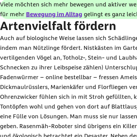
Viele möchten sich mehr bewegen und aktiver wer
für mehr
Bewegung im Alltag
gelingt es ganz leic
Artenvielfalt fördern
Auch auf biologische Weise lassen sich Schädlin
indem man Nützlinge fördert. Nistkästen im Garte
vertilgenden Vögel an, Totholz-, Stein- und Laubha
Schnecken zu ihrer Leibspeise zählen) Unterschlu
Fadenwürmer –
online
bestellbar – fressen Ameis
Dickmaulrüsslers, Marienkäfer und Florfliegen ver
Ohrenzwicker fühlen sich in mit Stroh gefüllten,
Tontöpfen wohl und gehen von dort auf Blattlausj
eine Fülle von Lösungen. Man muss sie nur lassen
geben. Rasenmäh-Roboter sind übrigens ein Killer 
und ökologisch betrachtet ein Desaster. Neben d