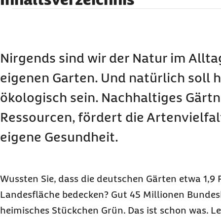
Ein natürlicher Garten ist ein Ort der Vielfalt
Mut zu mehr Wildnis
Natürlich düngen
Chemiekalienfrei gegen Unkraut und Schädlinge:
Nirgends sind wir der Natur im Allta
Artenvielfalt fördern
eigenen Garten. Und natürlich soll h
Gesunde Bodenarbeit
Nachhaltig gärtnern heißt auch: Wasser sparen
ökologisch sein. Nachhaltiges Gärtn
Plastik vermeiden
Der bienenfreundliche Garten
Ressourcen, fördert die Artenvielfal
Nachhaltig gärtnern ist auch gesundheitsförde
eigene Gesundheit.
Wussten Sie, dass die deutschen Gärten etwa 1,9
Landesfläche bedecken? Gut 45 Millionen Bundes
heimisches Stückchen Grün. Das ist schon was. Le