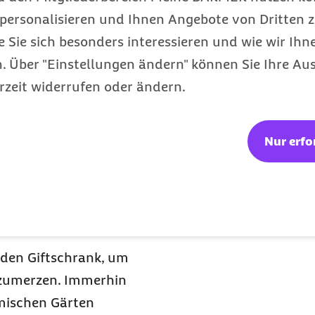
sich auch im
personalisieren und Ihnen Angebote von Dritten z
eackert, kann die
e Sie sich besonders interessieren und wie wir Ihn
erwägen. Dieser Küchen-
 Über "Einstellungen ändern" können Sie Ihre Aus
organismen binnen zwei
rzeit widerrufen oder ändern.
– völlig geruchsfrei.
arin lebenden
Würmer
Nur erfo
lverfahren in
 Unkraut und
 den Giftschrank, um
szumerzen. Immerhin
imischen Gärten