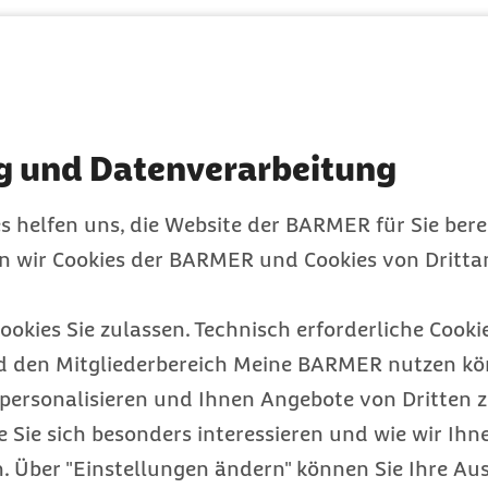
Index für Buchstabe
Paderborn
g und Datenverarbeitung
Passau
s helfen uns, die Website der BARMER für Sie bere
en wir Cookies der BARMER und Cookies von Drittan
Peine
ookies Sie zulassen. Technisch erforderliche Cookie
d den Mitgliederbereich Meine BARMER nutzen kön
Pforzheim
personalisieren und Ihnen Angebote von Dritten z
e Sie sich besonders interessieren und wie wir Ihn
 Über "Einstellungen ändern" können Sie Ihre Aus
Pinneberg