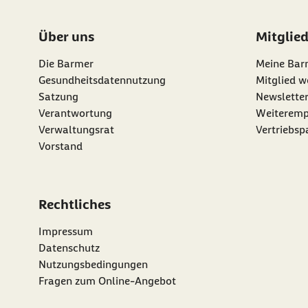
Über uns
Mitglie
Die Barmer
Meine Bar
Gesundheitsdatennutzung
Mitglied w
Satzung
Newslette
externer Li
Verantwortung
Weiteremp
Verwaltungsrat
Vertriebsp
Vorstand
Rechtliches
Impressum
Datenschutz
Nutzungsbedingungen
Fragen zum Online-Angebot