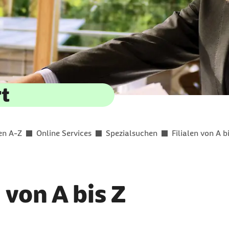
rt
en A-Z
Online Services
Spezialsuchen
Filialen von A b
 von A bis Z