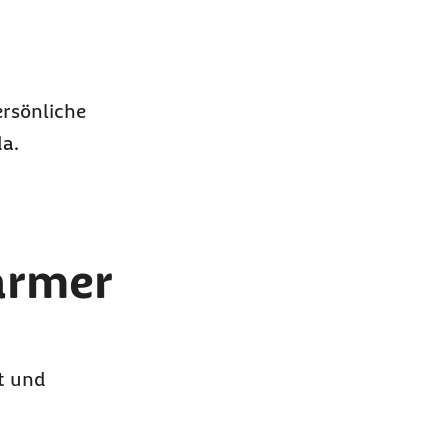
ersönliche
da.
Barmer
ft und