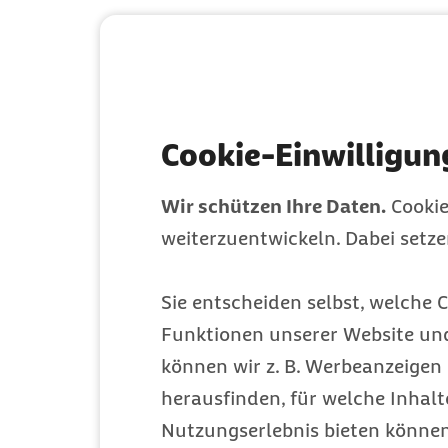
A
B
C
D
E
F
G
H
I
J
K
L
M
N
O
P
Q
R
Cookie-Einwilligun
Zur Zeit ausgewählt
S
T
U
V
W
X
Wir schützen Ihre Daten.
Cookie
Y
Z
weiterzuentwickeln. Dabei setz
Sie entscheiden selbst, welche C
Funktionen unserer Website un
können wir z. B. Werbeanzeigen 
herausfinden, für welche Inhalt
Nutzungserlebnis bieten können.