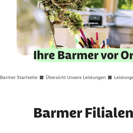
Ihre Barmer vor O
Sie befinden sich hier:
Barmer Startseite
Übersicht Unsere Leistungen
Leistung
Barmer Filialen