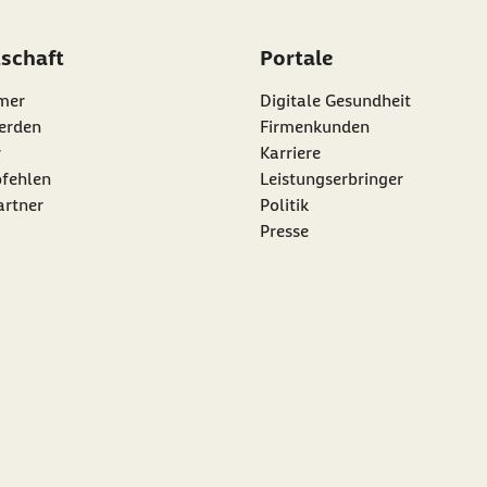
dschaft
Portale
mer
Digitale Gesundheit
erden
Firmenkunden
r
Karriere
nk:
fehlen
Leistungserbringer
artner
Politik
Presse