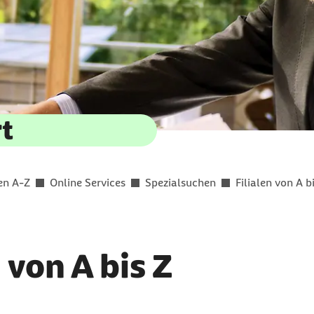
rt
en A-Z
Online Services
Spezialsuchen
Filialen von A b
 von A bis Z