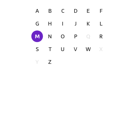
A
B
C
D
E
F
G
H
I
J
K
L
M
N
O
P
Q
R
Zur Zeit ausgewählt
S
T
U
V
W
X
Y
Z