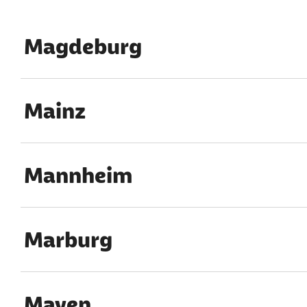
Index für Buchstabe
Magdeburg
Mainz
Mannheim
Marburg
Mayen