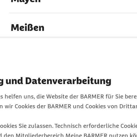
Meißen
Melle
g und Datenverarbeitung
Memmingen
s helfen uns, die Website der BARMER für Sie bere
en wir Cookies der BARMER und Cookies von Drittan
Menden
ookies Sie zulassen. Technisch erforderliche Cookie
d den Mitgliederbereich Meine BARMER nutzen kön