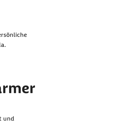
ersönliche
da.
Barmer
ft und