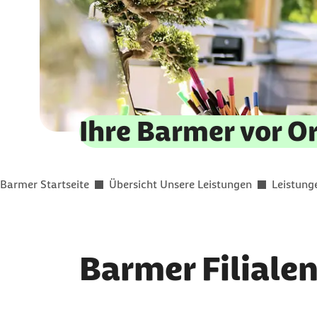
Ihre Barmer vor O
Sie befinden sich hier:
Barmer Startseite
Übersicht Unsere Leistungen
Leistung
Barmer Filialen