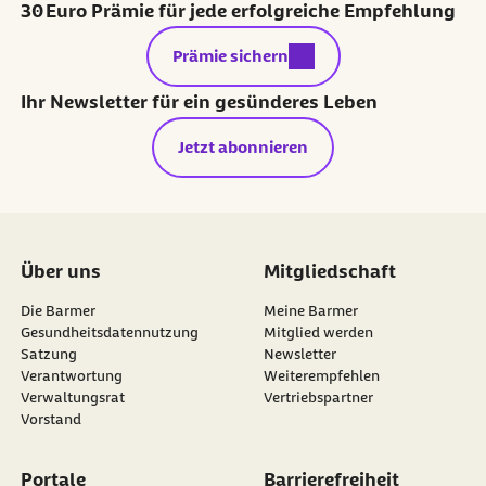
30 Euro Prämie für jede erfolgreiche Empfehlung
externer Link:
Prämie sichern
Ihr Newsletter für ein gesünderes Leben
Jetzt abonnieren
Über uns
Mitgliedschaft
Die Barmer
Meine Barmer
Gesundheitsdatennutzung
Mitglied werden
Satzung
Newsletter
externer Link:
Verantwortung
Weiterempfehlen
Verwaltungsrat
Vertriebspartner
Vorstand
Portale
Barrierefreiheit