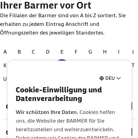
Ihrer Barmer vor Ort
Die Filialen der Barmer sind von A bis Z sortiert. Sie
erhalten zu jedem Eintrag Anschrift und
Öffnungszeiten des jeweiligen Standortes.
A
B
C
D
E
F
G
H
I
J
K
L
M
N
O
P
Q
R
S
T
Zur Zeit ausgewählt
DEU
U
V
W
X
Y
Z
Cookie-Einwilligung und
Index für Buchstabe "O"
Datenverarbeitung
Oberhausen
Wir schützen Ihre Daten.
Cookies helfen
uns, die Website der BARMER für Sie
bereitzustellen und weiterzuentwickeln.
Offenbach