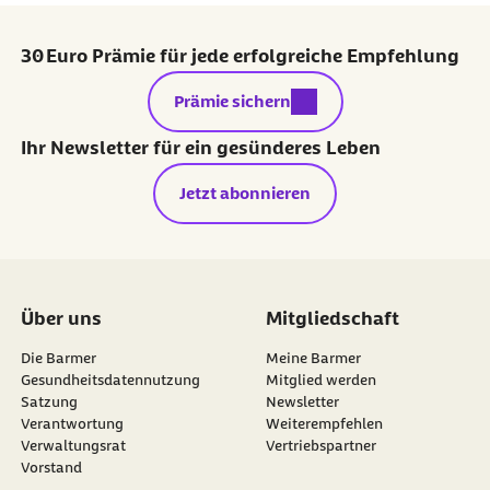
30 Euro Prämie für jede erfolgreiche Empfehlung
externer Link:
Prämie sichern
Ihr Newsletter für ein gesünderes Leben
Jetzt abonnieren
Über uns
Mitgliedschaft
Die Barmer
Meine Barmer
Gesundheitsdatennutzung
Mitglied werden
Satzung
Newsletter
externer Link:
Verantwortung
Weiterempfehlen
Verwaltungsrat
Vertriebspartner
Vorstand