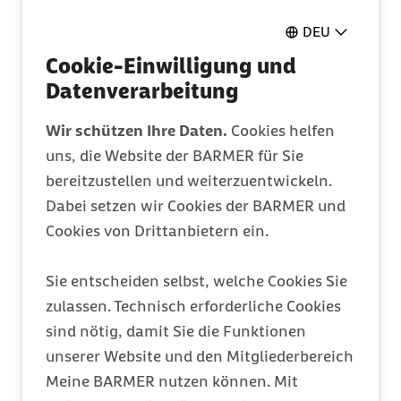
Pflegeantrag
DEU
Ganz einfach online ausfüllen
Cookie-Einwilligung und
Datenverarbeitung
Mitglied werden
Wir schützen Ihre Daten.
Cookies helfen
uns, die Website der BARMER für Sie
Entdecken Sie Ihre Vorteile
bereitzustellen und weiterzuentwickeln.
Dabei setzen wir Cookies der BARMER und
Barmer Bonus
Cookies von Drittanbietern ein.
Punkte sammeln & Prämie auszahlen lassen
Sie entscheiden selbst, welche Cookies Sie
zulassen. Technisch erforderliche Cookies
Meine Barmer
sind nötig, damit Sie die Funktionen
unserer Website und den Mitgliederbereich
Ein Zugang für alles
Meine BARMER nutzen können. Mit