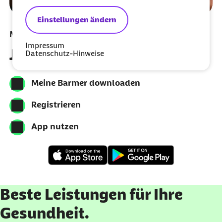
Einstellungen ändern
Meine Barmer per App nutzen
Impressum
Jetzt herunterladen
Datenschutz-Hinweise
Meine Barmer downloaden
Registrieren
App nutzen
Beste Leistungen für Ihre
Gesundheit.