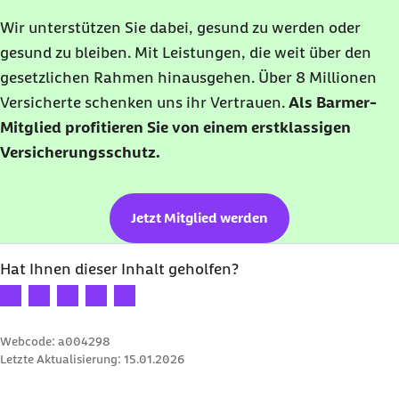
Wir unterstützen Sie dabei, gesund zu werden oder
gesund zu bleiben. Mit Leistungen, die weit über den
gesetzlichen Rahmen hinausgehen. Über 8 Millionen
Versicherte schenken uns ihr Vertrauen.
Als Barmer-
Mitglied profitieren Sie von einem erstklassigen
Versicherungsschutz.
Jetzt Mitglied werden
Hat Ihnen dieser Inhalt geholfen?
Ihre Bewertung: 1 Stern
Ihre Bewertung: 2 Sterne
Ihre Bewertung: 3 Sterne
Ihre Bewertung: 4 Sterne
Ihre Bewertung: 5 Sterne
Webcode: a004298
Letzte Aktualisierung:
15.01.2026