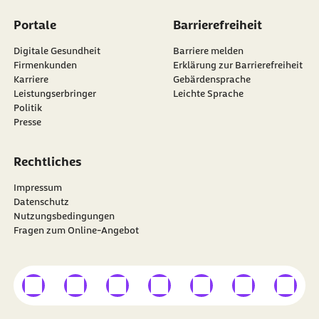
Portale
Barrierefreiheit
Digitale Gesundheit
Barriere melden
Firmenkunden
Erklärung zur Barrierefreiheit
Karriere
Gebärdensprache
Leistungserbringer
Leichte Sprache
Politik
Presse
Rechtliches
Impressum
Datenschutz
Nutzungsbedingungen
Fragen zum Online-Angebot
externer Link
externer Link
externer Link
externer Link
externer Link
externer Link
externer
Besuchen Sie die
BARMER
auf