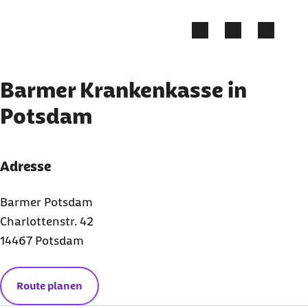
Zum Kontakt Knopf springen
Zum Seiteninhalt springen
Barmer Krankenkasse in
Potsdam
Adresse
Barmer Potsdam
Charlottenstr. 42
14467 Potsdam
Route planen