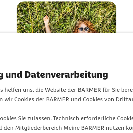
Hautkrebsvorsorge:
g und Datenverarbeitung
Die Haut regelmäßig
s helfen uns, die Website der BARMER für Sie bere
im Blick
en wir Cookies der BARMER und Cookies von Drittan
Leistungen
ookies Sie zulassen. Technisch erforderliche Cookie
Kategorie
d den Mitgliederbereich Meine BARMER nutzen kön