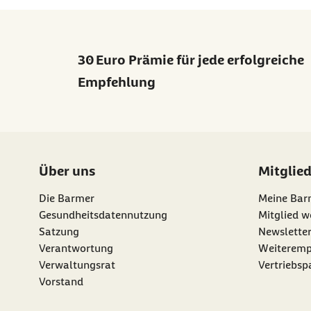
30 Euro Prämie für jede erfolgreiche
Empfehlung
Über uns
Mitglie
Die Barmer
Meine Bar
Gesundheitsdatennutzung
Mitglied w
Satzung
Newslette
externer Li
Verantwortung
Weiteremp
Verwaltungsrat
Vertriebsp
Vorstand