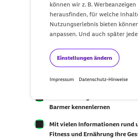
können wir z. B. Werbeanzeigen 
herausfinden, für welche Inhalt
Nutzungserlebnis bieten können.
anpassen. Und auch später jede
Ihr Barmer New
für ein gesünd
Einstellungen ändern
Leben
Impressum
Datenschutz-Hinweise
Neue Leistungen und exklusive
Barmer kennenlernen
Mit vielen Informationen rund 
Fitness und Ernährung Ihre Ges