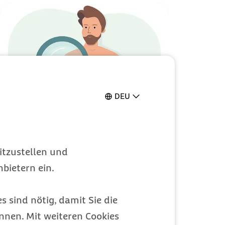
DEU
Früherkennung für zu
Hause: So einfach
itzustellen und
geht's
bietern ein.
Gesundheit
s sind nötig, damit Sie die
Kategorie
nen. Mit weiteren Cookies