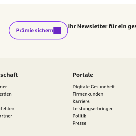
Ihr Newsletter für ein g
externer Link:
Prämie sichern
dschaft
Portale
mer
Digitale Gesundheit
erden
Firmenkunden
r
Karriere
nk:
fehlen
Leistungserbringer
artner
Politik
Presse