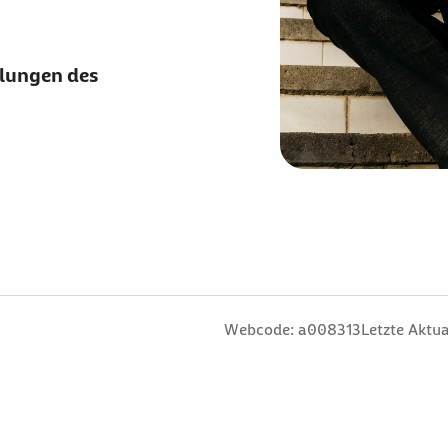
klungen des
Webcode: a008313
Letzte Aktua