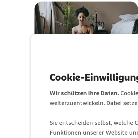
7Mind-App: Endlich
Cookie-Einwilligun
bewusster und
Wir schützen Ihre Daten.
Cookie
entspannter leben
weiterzuentwickeln. Dabei setz
Leistungen
Sie entscheiden selbst, welche C
Kategorie
Funktionen unserer Website un