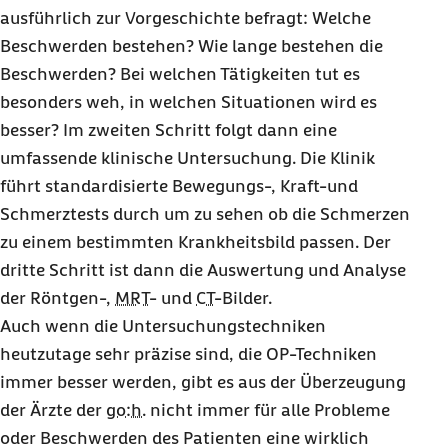
krankgeschrieben. Aber erst Mitte November bekommt ist ein OP-
ausführlich zur Vorgeschichte befragt: Welche
Termin frei. Sie kontaktiert die Barmer. Über das
Beschwerden bestehen? Wie lange bestehen die
Zweitmeinungsverfahren gelangt sie innerhalb von zehn Tagen an
die
go:h.
Orthopädie Hannover Vier Tage später wird sie operiert.
Beschwerden? Bei welchen Tätigkeiten tut es
besonders weh, in welchen Situationen wird es
besser? Im zweiten Schritt folgt dann eine
umfassende klinische Untersuchung. Die Klinik
Jetzt ist sie der Kopf des Friseursalons
führt standardisierte Bewegungs-, Kraft-und
Schmerztests durch um zu sehen ob die Schmerzen
Luisa leidet an einem akuten Engpass-Syndrom, einer
zu einem bestimmten Krankheitsbild passen. Der
schmerzhaften Einklemmung von Sehnen oder Muskeln innerhalb
des Schultergelenks, das bei ihr zu massiven Beschwerden geführt
dritte Schritt ist dann die Auswertung und Analyse
hat. Wenn sie den Arm nach oben bewegt, stößt ihr Knochen
der Röntgen-,
MRT
- und
CT
-Bilder.
gegen das Schulterdach – eine typische Friseurkrankheit. Die
Operation erfolgt minimalinvasiv, durch die sogenannte
Auch wenn die Untersuchungstechniken
Schlüsselloch-Technik. Das angewandte Verfahren dauert
heutzutage sehr präzise sind, die OP-Techniken
insgesamt nur 20 Minuten und wird im Sitzen durchgeführt. Durch
immer besser werden, gibt es aus der Überzeugung
zwei oder drei kleine Punkte wird der Knochen mit Mini-
Instrumenten angepasst. Durch die besondere OP-Technik kann
der Ärzte der
go:h.
nicht immer für alle Probleme
Louisa Mitte Oktober schon wieder arbeiten und nun die
oder Beschwerden des Patienten eine wirklich
Salonleitung übernehmen. "Wäre ich nicht frühzeitig operiert