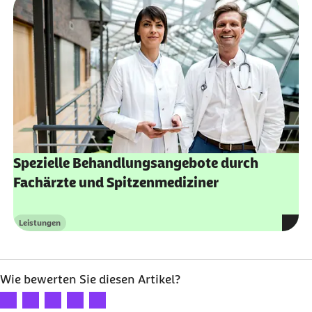
Spezielle Behandlungsangebote durch
Fachärzte und Spitzenmediziner
Leistungen
Kategorie
Wie bewerten Sie diesen Artikel?
Ihre Bewertung: 1 Stern
Ihre Bewertung: 2 Sterne
Ihre Bewertung: 3 Sterne
Ihre Bewertung: 4 Sterne
Ihre Bewertung: 5 Sterne