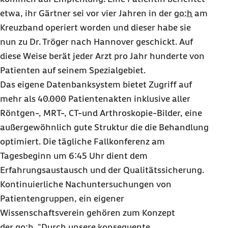
Sommerfest fühlte ich dann nach dem Aufstehen plötzlich
etwa, ihr Gärtner sei vor vier Jahren in der
go:h
am
stechende Schmerzen und konnte kaum noch laufen." Verdacht
Kreuzband operiert worden und dieser habe sie
auf Meniskusverletzung, urteilte der erste Orthopäde. Die
wochenlange Einnahme von Medikamenten half jedoch nicht. Die
nun zu Dr. Tröger nach Hannover geschickt. Auf
Schmerzen blieben. Auf ihrer Hochzeit war Vivienne damals
diese Weise berät jeder Arzt pro Jahr hunderte von
krankgeschrieben, an längeres Tanzen mit dem Ehemann war
Patienten auf seinem Spezialgebiet.
nicht zu denken. Der nächste Orthopäde diagnostizierte eine
Schleimhautfalte und überwies sie zur operativen Entfernung ins
Das eigene Datenbanksystem bietet Zugriff auf
Krankenhaus.
mehr als 40.000 Patientenakten inklusive aller
Nach dem eigentlich kleinen Eingriff trat jedoch Fieber auf, die
Röntgen-, MRT-
, CT-
und Arthroskopie-Bilder, eine
Entzündungswerte stiegen dramatisch an. "Es war sogar schon
außergewöhnlich gute Struktur die die Behandlung
eine Notfall-OP im Gespräch", erzählt Vivienne. "Dass ich auf viele
optimiert. Die tägliche Fallkonferenz am
Schmerzmittel und Antibiotika allergisch reagiere, hat die
Behandlung dann noch erschwert." 30 lange Tage lag sie im
Tagesbeginn um 6:45 Uhr dient dem
Krankenhaus. Ihr Knie wurde schmerzhaft punktiert, schwoll
Erfahrungsaustausch und der Qualitätssicherung.
jedoch immer wieder an. Nach Wochen klang die schlimmste
Entzündung zwar ab, zurück blieben jedoch starke
Kontinuierliche Nachuntersuchungen von
Bewegungseinschränkungen und Schmerzen. Das Bein zu beugen
Patientengruppen, ein eigener
war nicht möglich. Auch Krankengymnastik blieb ohne Erfolg. Aus
Wissenschaftsverein gehören zum Konzept
heutiger Sicht erzählt sie dies alles sehr gelassen. Damals war das
Ganze für sie jedoch auch psychisch ziemlich belastend. In ihrer
der
go:h
. "Durch unsere konsequente