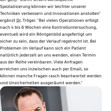
Verzweiflung wand Vivienne sich nach vier Monaten an die
Spezialisierung können wir leichter unserer
Barmer und erhielt kurze Zeit später einen Termin an der
go:h
bei
Dr.
Tröger.
Techniken verbessern und Innovationen anstoßen"
Nach dem Beratungsgespräch stand fest: Konservative
ergänzt
Dr.
Tröger. "Bei vielen Operationen erfolgt
Maßnahmen wie Medikamente oder Physiotherapie können hier
nach 4 bis 6 Wochen eine Kontrolluntersuchung,
nicht helfen. Vivienne stimmte einer erneuten Operation zu und
hatte direkt Vertrauen in den Spezialisten – nicht zuletzt da ihr
eventuell wird ein Röntgenbild angefertigt um
Ehemann zwei Jahre zuvor bereits erfolgreich von ihm am Knie
sicher zu sein, dass der Verlauf regelrecht ist. Bei
operiert worden war. "Es war dann gar nicht so dramatisch",
berichtet der Knie-Experte von dem Eingriff. "Sie hatte keine
Problemen im Verlauf kann sich ein Patient
großen Schäden im Gelenk, sondern Vernarbungen und
natürlich jederzeit an uns wenden, einen Termin
Verklebungen von der ersten Operation. Diese haben wir nochmals
aus der Reihe vereinbaren. Viele Anfragen
gelöst und Reste der Schleimhautfalte entfernt. Das alles hat bei
ihr vermutlich den Reizzustand verursacht."
erreichen uns inzwischen auch per Email, so
können manche Fragen rasch beantwortet werden
Eigentlich ist ihr Job, anderen zu helfen
und Unsicherheiten ausgeräumt werden."
Als Vivienne nach der Operation aufwacht, ist sie überglücklich:
"Es tat ausnahmsweise gar nichts mehr weh. Ich hatte nicht
einmal einen Schlauch im Knie, sondern erhielt eine
Lymphdrainage gegen die leichte Schwellung. Und ich durfte
direkt mit Krankengymnastik loslegen." Eine Woche nach dem
Eingriff konnte sie schon wieder mit Hund Gucci spazierengehen,