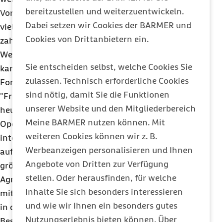
bereitzustellen und weiterzuentwickeln.
Vorträge auf Tagungen und Kongressen, führten
Dabei setzen wir Cookies der BARMER und
viele Live-Operationen durch und investierten
Cookies von Drittanbietern ein.
zahlreiche Arbeitstage in die Fort- und
Weiterbildung. 500 Chirurgen und Orthopäden
Sie entscheiden selbst, welche Cookies Sie
kamen als Teilnehmer zu einer zweitägigen
zulassen. Technisch erforderliche Cookies
Fortbildungsveranstaltung.
sind nötig, damit Sie die Funktionen
"Früher waren Kongresse nur Vortragsreihen,
unserer Website und den Mitgliederbereich
heute können Teilnehmer
live
miterleben, wie eine
Meine BARMER nutzen können. Mit
Operation durchgeführt wird und dabei sogar
weiteren Cookies können wir z. B.
interaktiv Fragen stellen. Technisch sei das sehr
Werbeanzeigen personalisieren und Ihnen
aufwändig, der Erkenntnisgewinn dafür umso
Angebote von Dritten zur Verfügung
größer", erklärt der Schulterspezialist
Dr.
stellen. Oder herausfinden, für welche
Agneskirchner. Bei den
Live
-OPs wird der Eingriff
Inhalte Sie sich besonders interessieren
mit Hilfe eines professionellen Kamerateams direkt
und wie wir Ihnen ein besonders gutes
in den Veranstaltungssaal übertragen. Die
Nutzungserlebnis bieten können. Über
Besucher können von dort verfolgen, wie die