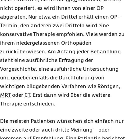
nicht operiert, es wird ihnen von einer OP
abgeraten. Nur etwa ein Drittel erhält einen OP-
Termin, den anderen zwei Dritteln wird eine
konservative Therapie empfohlen. Viele werden zu
ihrem niedergelassenen Orthopäden
zurücküberwiesen. Am Anfang jeder Behandlung
steht eine ausführliche Erfragung der
Vorgeschichte, eine ausführliche Untersuchung
und gegebenenfalls die Durchführung von
wichtigen bildgebenden Verfahren wie Röntgen,
MRT
oder
CT
. Erst dann wird über die weitere
So zum Beispiel Vivienne. Nach einer harmlosen Gelenkspiegelung
im örtlichen Krankenhaus bekam die 23-Jährige im Frühsommer
Therapie entschieden.
auf einmal starke Schmerzen im Knie. Ihr frisch getrauter
Ehemann musste sie im Rollstuhl über die Straße schieben oder sie
humpelte schwerfällig an Krücken durchs Haus. Ein Albtraum für
Die meisten Patienten wünschen sich einfach nur
die sportliche Rettungssanitäterin, die gerne mit Pferd und Hund
eine zweite oder auch dritte Meinung – oder
in der Natur unterwegs ist. "Ich hatte schon einige Zeit Probleme
kommen auf Empfehlung. Eine Patientin berichtet
mit meinem rechten Knie", erinnert sich die junge Frau. "Auf einem