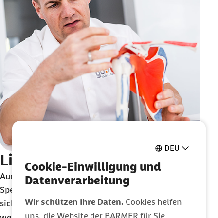
zwei Wochen später endlich wieder selber Autofahren. Sie beginnt
vorsichtig wieder mit Sport – wenn auch mit Aqua-Gymnastik
statt dem geliebten Kraftsport. Und freut sich nach einem
Dreivierteljahr Arbeitsunfähigkeit darauf, endlich wieder im
Rettungsdienst zu arbeiten. Auch wenn die Kollegen
wahrscheinlich ab und zu noch einspringen müssen, wenn mal ein
schwerer Patient zu tragen ist.
DEU
Livecam
aus dem OP-Saal
Cookie-Einwilligung und
Auch das ist eine Besonderheit der
go:h
. Die
Datenverarbeitung
Spezialisten behalten ihre Kenntnisse nicht für
Wir schützen Ihre Daten.
Cookies helfen
sich, sondern geben ihr Fachwissen regelmäßig
uns, die Website der BARMER für Sie
weiter. Im vergangenen Jahr hielten sie über 200