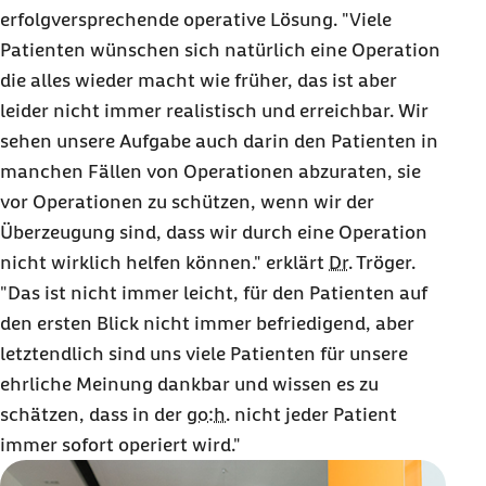
worden“, ist sie heute überzeugt, „hätte ich nie die Chance auf
erfolgversprechende operative Lösung. "Viele
diese Position bekommen. Ich bin einfach total zufrieden."
Patienten wünschen sich natürlich eine Operation
die alles wieder macht wie früher, das ist aber
leider nicht immer realistisch und erreichbar. Wir
sehen unsere Aufgabe auch darin den Patienten in
manchen Fällen von Operationen abzuraten, sie
vor Operationen zu schützen, wenn wir der
Überzeugung sind, dass wir durch eine Operation
nicht wirklich helfen können." erklärt
Dr.
Tröger.
"Das ist nicht immer leicht, für den Patienten auf
den ersten Blick nicht immer befriedigend, aber
letztendlich sind uns viele Patienten für unsere
ehrliche Meinung dankbar und wissen es zu
schätzen, dass in der
go:h.
nicht jeder Patient
immer sofort operiert wird."