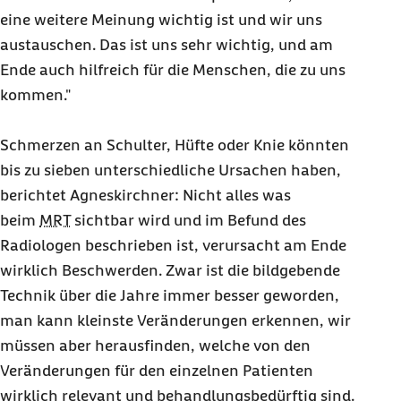
hunderte Konzerte und trat schon mit Peter Maffay auf. Die langen
eine weitere Meinung wichtig ist und wir uns
Arbeitszeiten im Stehen bereiteten ihm aber zunehmend
austauschen. Das ist uns sehr wichtig, und am
Probleme. Sein Arzt diagnostizierte bei ihm eine leichte
Kniearthrose. Er bekam Physiotherapie und Akupunktur. Doch
Ende auch hilfreich für die Menschen, die zu uns
nichts besserte sich. Als er während eines anstrengenden Konzerts
kommen."
auf der Bühne zusammenbrach, zog er die Reißleine. Es folgte die
erste OP. Doch die Schmerzen blieben, er war weiter
berufsunfähig. In mehreren Orthopädiepraxen wurde er wegen
Schmerzen an Schulter, Hüfte oder Knie könnten
seiner Schmerzen behandelt, im Frühjahr dann der Meniskus
bis zu sieben unterschiedliche Ursachen haben,
entfernt.
berichtet Agneskirchner: Nicht alles was
beim
MRT
sichtbar wird und im Befund des
Radiologen beschrieben ist, verursacht am Ende
Musik ist nicht nur sein Beruf, sondern sein Leben
wirklich Beschwerden. Zwar ist die bildgebende
Technik über die Jahre immer besser geworden,
Keiner der behandelnden Ärzte sagte Andreas damals, dass er eine
man kann kleinste Veränderungen erkennen, wir
leichte O-Bein-Stellung hatte und dadurch sein rechtes, inneres
müssen aber herausfinden, welche von den
Kniegelenk abgenutzt war. Ein Schmerztherapeut verwies ihn
schließlich an die
g:oh
. Dort hatte er zum ersten Mal das Gefühl,
Veränderungen für den einzelnen Patienten
gründlich untersucht zu werden. Es wurden Röntgenbilder aus
wirklich relevant und behandlungsbedürftig sind.
verschiedenen Positionen erstellt. Die Spezialisten empfehlen ihm