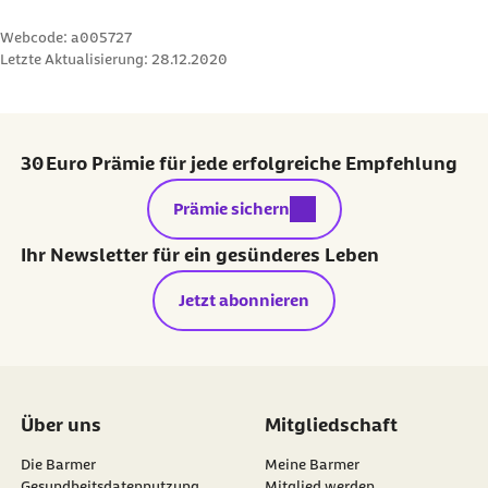
Webcode: a005727
Letzte Aktualisierung:
28.12.2020
30 Euro Prämie für jede erfolgreiche Empfehlung
externer Link:
Prämie sichern
Ihr Newsletter für ein gesünderes Leben
Jetzt abonnieren
Über uns
Mitgliedschaft
Die Barmer
Meine Barmer
Gesundheitsdatennutzung
Mitglied werden