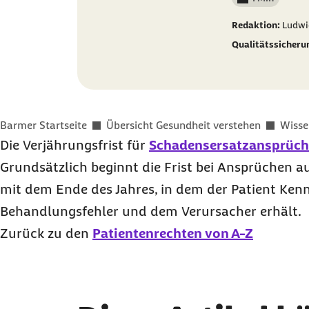
Lesedauer wenig
Redaktion:
Ludwi
Qualitätssicheru
Sie befinden sich hier:
Barmer Startseite
Übersicht Gesundheit verstehen
Wisse
Die Verjährungsfrist für
Schadensersatzansprüch
Grundsätzlich beginnt die Frist bei Ansprüchen a
mit dem Ende des Jahres, in dem der Patient Ken
Behandlungsfehler und dem Verursacher erhält.
Zurück zu den
Patientenrechten von A-Z