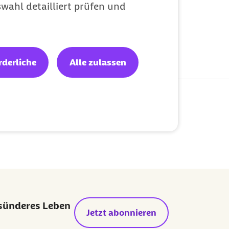
wahl detailliert prüfen und
rderliche
Alle zulassen
lisierung:
17.04.2019
esünderes Leben
Jetzt abonnieren