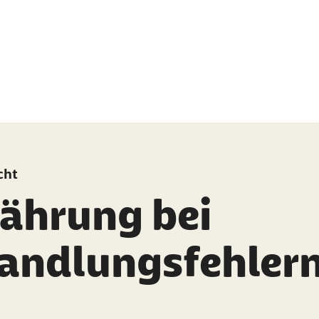
cht
jährung bei
andlungsfehler