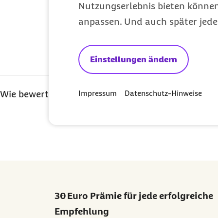
Nutzungserlebnis bieten können.
anpassen. Und auch später jede
Leistungen
Kategorie
Einstellungen ändern
Ihre Bewertung: 1 Ster
Ihre Bewertung: 2
Ihre Bewertu
Ihre Bew
Ihre
Wie bewerten Sie diesen Artikel?
Impressum
Datenschutz-Hinweise
30 Euro Prämie für jede erfolgreiche
Empfehlung