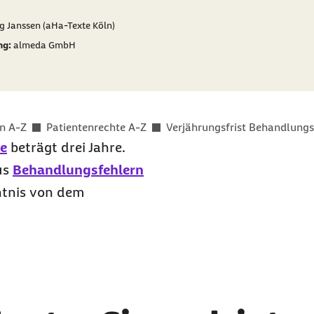
er als
g Janssen (aHa-Texte Köln)
ng:
almeda GmbH
n A-Z
Patientenrechte A-Z
Verjährungsfrist Behandlungs
e
beträgt drei Jahre.
us
Behandlungsfehlern
ntnis von dem