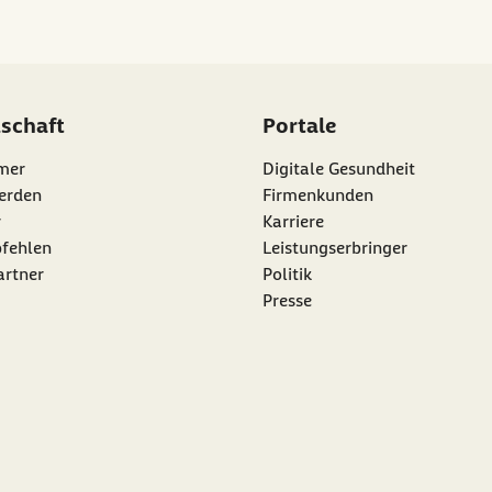
dschaft
Portale
mer
Digitale Gesundheit
erden
Firmenkunden
r
Karriere
nk:
fehlen
Leistungserbringer
artner
Politik
Presse