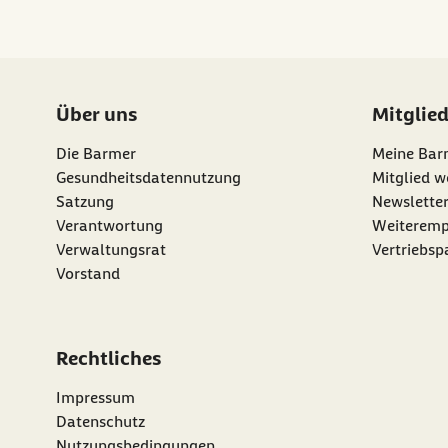
Über uns
Mitglie
Die Barmer
Meine Bar
Gesundheitsdatennutzung
Mitglied w
Satzung
Newslette
externer Li
Verantwortung
Weiteremp
Verwaltungsrat
Vertriebsp
Vorstand
Rechtliches
Impressum
Datenschutz
Nutzungsbedingungen