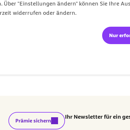
 Über "Einstellungen ändern" können Sie Ihre Aus
rzeit widerrufen oder ändern.
Nur erfo
n
 Sterne
ng: 3 Sterne
ertung: 4 Sterne
 Bewertung: 5 Sterne
Webcode: s000491
Letzte Aktua
Ihr Newsletter für ein g
externer Link:
Prämie sichern