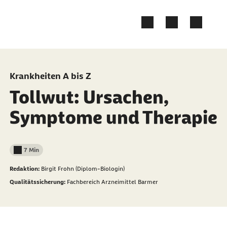
Zum Kontakt Knopf springen
Zum Seiteninhalt springen
Krankheiten A bis Z
Tollwut: Ursachen,
Symptome und Therapie
7 Min
Lesedauer weniger als
Redaktion:
Birgit Frohn (Diplom-Biologin)
Qualitätssicherung:
Fachbereich Arzneimittel Barmer