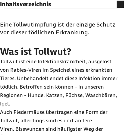
Inhaltsverzeichnis
Was ist Tollwut?
Tollwut: Symptome beim Menschen
Eine Tollwutimpfung ist der einzige Schutz
vor dieser tödlichen Erkrankung.
Was passiert, wann man Tollwut bekommt?
Wie merkt man, dass man Tollwut hat?
Was ist Tollwut?
Tollwut: Welche Therapie hilft?
Tollwut ist eine Infektionskrankheit, ausgelöst
Wie kann ich mich vor Tollwut schützen?
von
Rabies-Viren
im Speichel eines erkrankten
Tieres. Unbehandelt endet diese Infektion immer
tödlich. Betroffen sein können - in unseren
Regionen - Hunde, Katzen, Füchse, Waschbären,
Igel.
Auch Fledermäuse übertragen eine Form der
Tollwut, allerdings sind es dort andere
Viren. Bisswunden sind häufigster Weg der