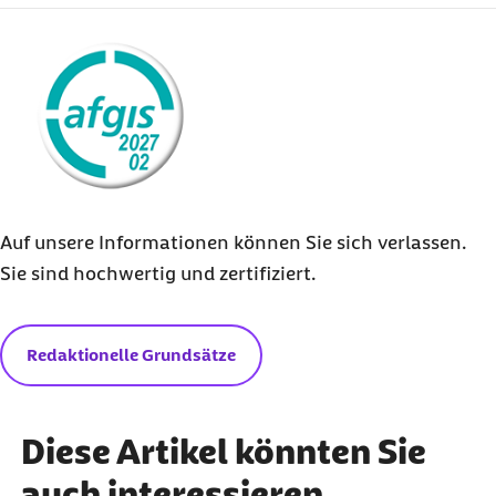
Centrum für Reisemedizin:
Medien
externer Link:
Pharmazeutische Zeitung:
Tollwut in New
York
Robert Koch-Institut:
FAQ Tollwut
World Health Organization:
Bulletin Tollwut
Weiterführende Informationen
Auf unsere Informationen können Sie sich verlassen.
Sie sind hochwertig und zertifiziert.
Pschyrembel online:
Tollwut
Auswärtiges Amt:
Reise und Sicherheit
Redaktionelle Grundsätze
Diese Artikel könnten Sie
auch interessieren