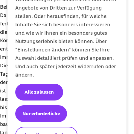
Bei der passiven Impfung wird ihr Körper gestärkt.
Angebote von Dritten zur Verfügung
Da erhalten Sie per Spritze einen Impfstoff, der
stellen. Oder herausfinden, für welche
fertige Antikörper (auch Immunglobuline) enthält,
Inhalte Sie sich besonders interessieren
die gegen die Rabies-Viren vorgehen. Damit Ihr
und wie wir Ihnen ein besonders gutes
Körper beginnt, selbst viele Antikörper zu bilden,
Nutzungserlebnis bieten können. Über
enthält der Impfstoff bei der aktiven
"Einstellungen ändern" können Sie Ihre
Immunisierung tote Virusteile.
Auswahl detailliert prüfen und anpassen.
Die Tollwut-Immunisierung sollte unbedingt am
Und auch später jederzeit widerrufen oder
Tag 0, also dem Tag der Infektion erfolgen. Zeigt
ändern.
der Patient am Tag später schon erste Symptome,
ist es zu spät für diese Grundimmunisierung. Dann
Alle zulassen
lassen sich nur noch die Anzeichen lindern, nach
bis zu sieben Tagen stirbt der Patient.
Nur erforderliche
Im Rahmen der prophylaktischen Tollwutimpfung
baut der Körper im Verlauf einiger Wochen einen
langfristigen Impfschutz auf. Eine nachträgliche