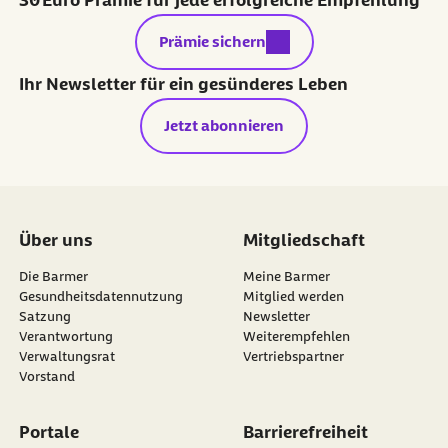
externer Link:
Prämie sichern
Ihr Newsletter für ein gesünderes Leben
Jetzt abonnieren
Über uns
Mitgliedschaft
Die Barmer
Meine Barmer
Gesundheitsdatennutzung
Mitglied werden
Satzung
Newsletter
externer Link:
Verantwortung
Weiterempfehlen
Verwaltungsrat
Vertriebspartner
Vorstand
Portale
Barrierefreiheit