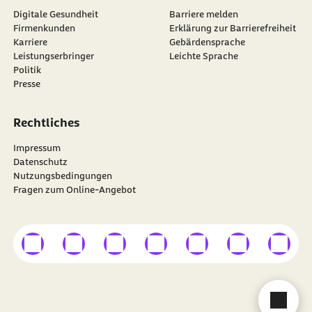
Digitale Gesundheit
Barriere melden
Firmenkunden
Erklärung zur Barrierefreiheit
Karriere
Gebärdensprache
Leistungserbringer
Leichte Sprache
Politik
Presse
Rechtliches
Impressum
Datenschutz
Nutzungsbedingungen
Fragen zum Online-Angebot
externer Link
externer Link
externer Link
externer Link
externer Link
externer Link
externer
Besuchen Sie die
BARMER
auf
Cha