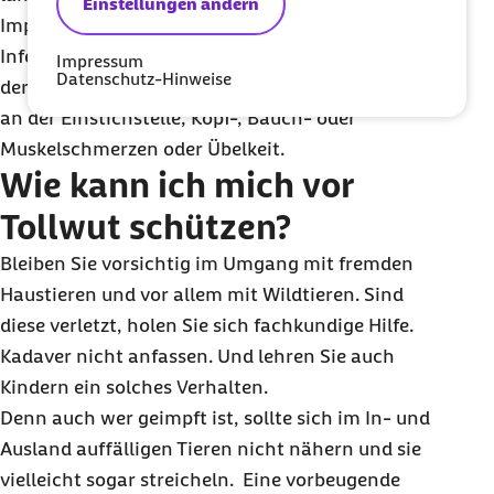
Einstellungen ändern
Impfung wird bei Verdacht auf eine Tollwut-
Infektion verabreicht. Mögliche Nebenwirkungen
Impressum
Datenschutz-Hinweise
der Tollwutimpfung sind: Hautrötung oder Juckreiz
an der Einstichstelle, Kopf-, Bauch- oder
Muskelschmerzen oder Übelkeit.
Wie kann ich mich vor
Tollwut schützen?
Bleiben Sie vorsichtig im Umgang mit fremden
Haustieren und vor allem mit Wildtieren. Sind
diese verletzt, holen Sie sich fachkundige Hilfe.
Kadaver nicht anfassen. Und lehren Sie auch
Kindern ein solches Verhalten.
Denn auch wer geimpft ist, sollte sich im In- und
Ausland auffälligen Tieren nicht nähern und sie
vielleicht sogar streicheln. Eine vorbeugende