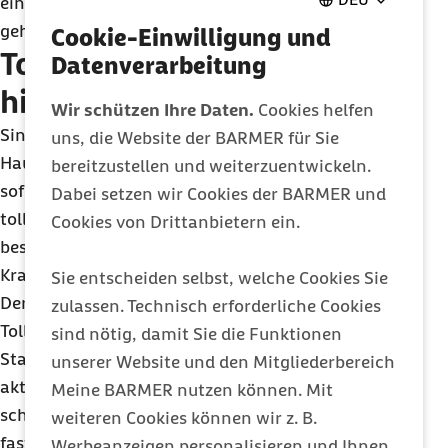
ein anderer Virustyp. Ebenso wie die Rabies-Viren
gehören sie zur Gruppe des Lyssa-Virus.
Cookie-Einwilligung und
Tollwut: Welche Therapie
Datenverarbeitung
hilft?
Wir schützen Ihre Daten.
Cookies helfen
Sind Sie oder Ihr Kind von einem Wild- oder
uns, die Website der BARMER für Sie
Haustier gebissen worden? Dann gehen Sie bitte
bereitzustellen und weiterzuentwickeln.
sofort zum Arzt. Denn auch wenn das
Dabei setzen wir Cookies der BARMER und
tollwutverdächtige Tier nicht die hier
Cookies von Drittanbietern ein.
beschriebenen Symptome zeigt, kann es die
Krankheit haben.
Sie entscheiden selbst, welche Cookies Sie
Der Arzt gibt Ihnen keine Medikamente, die gegen
zulassen. Technisch erforderliche Cookies
Tollwut wirken, denn solche gibt es nicht.
sind nötig, damit Sie die Funktionen
Stattdessen erhalten Sie eine passive und eine
unserer Website und den Mitgliederbereich
aktive Tollwut-Impfung. Bekommen Sie beide so
Meine BARMER nutzen können. Mit
schnell wie möglich, liegt der Therapieerfolg bei
weiteren Cookies können wir z. B.
fast 100 Prozent.
Werbeanzeigen personalisieren und Ihnen