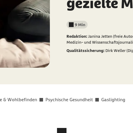
gezielte 
9 Min
Lesedauer weniger als
Redaktion:
Janina Jetten (freie Aut
Medizin- und Wissenschaftsjournal
Qualitätssicherung:
Dirk Weller (D
e & Wohlbefinden
Psychische Gesundheit
Gaslighting