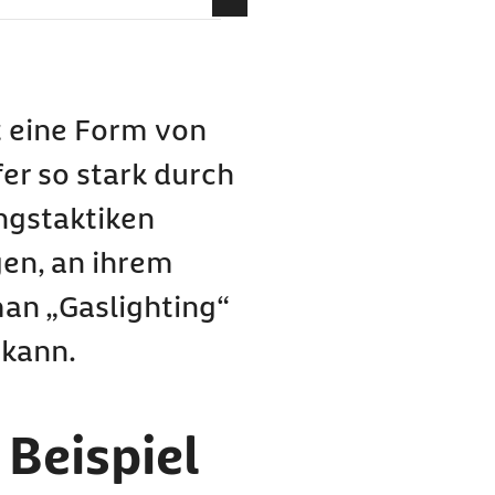
n Fall
 benutzt werden:
ff und woher stammt er?
t eine Form von
uft es ab?
er so stark durch
ich um „
Gaslighting
“
ngstaktiken
gen, an ihrem
man „
Gaslighting
“
ting
?
 kann.
 Beispiel