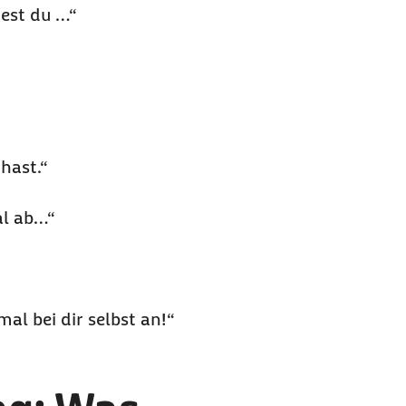
est du …“
hast.“
al ab…“
al bei dir selbst an!“