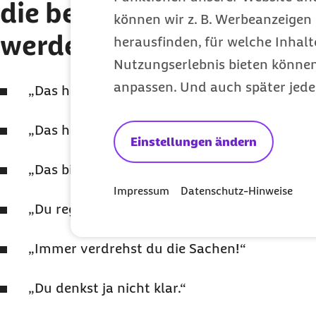
die beim „
Gaslighting
“ 
können wir z. B. Werbeanzeigen 
werden:
herausfinden, für welche Inhalt
Nutzungserlebnis bieten können.
anpassen. Und auch später jede
„Das hast du so nie gesagt!“
„Das habe ich nie gesagt. Dein Gedächtnis ist 
Einstellungen ändern
„Das bildest du dir ein!“
Impressum
Datenschutz-Hinweise
„Du regst dich über Nichts auf!“
„Immer verdrehst du die Sachen!“
„Du denkst ja nicht klar.“