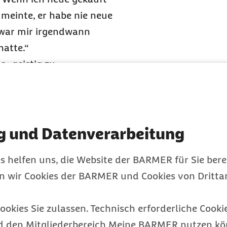
meinte, er habe nie neue
h war mir irgendwann
hatte.“
s „geistig zu
– weil das
Baby
weinte.
ine schrie, weil ich es
e sie besuchen wollten,
g und Datenverarbeitung
hase habe und es am
s helfen uns, die Website der BARMER für Sie bere
sie zunehmend. „Darüber
en wir Cookies der BARMER und Cookies von Drittan
Tom weiß, was gut für
innert sich Maria.
e Sprüche,
ookies Sie zulassen. Technisch erforderliche Cookie
d den Mitgliederbereich Meine BARMER nutzen kön