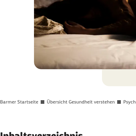
Sie befinden sich hier:
Barmer Startseite
Übersicht Gesundheit verstehen
Psych
Inhaltsverzeichnis