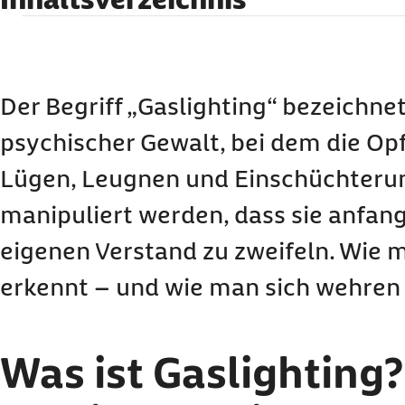
Was ist
Gaslighting
? Beispiel für einen typische
22 Beispiele für typische Sprüche, die beim „
Gaslighting
“
Definition
Gaslighting
: Was bedeutet der Begri
Der Begriff „
Gaslighting
“ bezeichne
Welche Merkmale hat „
Gaslighting
“ und wie lä
psychischer Gewalt, bei dem die Opf
Gaslighting
Test: Typische Anzeichen, dass es s
handeln könnte
Lügen, Leugnen und Einschüchteru
Schon „
Gaslighting
“ oder noch normal?
manipuliert werden, dass sie anfan
Was steckt hinter „
Gaslighting
“?
eigenen Verstand zu zweifeln. Wie 
Welche Auswirkungen und Folgen hat „
Gasligh
erkennt – und wie man sich wehren
Wie kann man sich gegen
Gaslighting
wehren?
Hilfe bei „
Gaslighting
“: Anlaufstellen
Was ist
Gaslighting
?