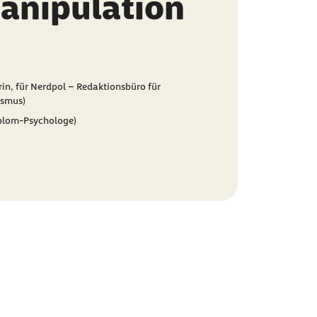
Manipulation
orin, für Nerdpol – Redaktionsbüro für
ismus)
iplom-Psychologe)