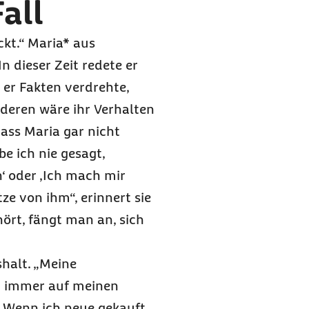
all
ckt.“ Maria* aus
 dieser Zeit redete er
m er Fakten verdrehte,
nderen wäre ihr Verhalten
dass Maria gar nicht
e ich nie gesagt,
‘ oder ,Ich mach mir
e von ihm“, erinnert sie
rt, fängt man an, sich
halt. „Meine
en immer auf meinen
. Wenn ich neue gekauft