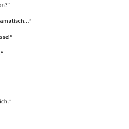
on?“
dramatisch…“
sse!“
!“
ich.“