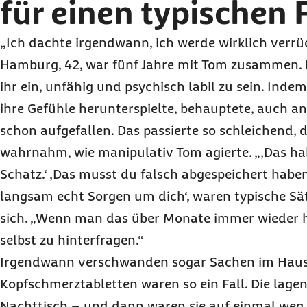
für einen typischen F
„Ich dachte irgendwann, ich werde wirklich verrü
Hamburg, 42, war fünf Jahre mit Tom zusammen. In
ihr ein, unfähig und psychisch labil zu sein. Inde
ihre Gefühle herunterspielte, behauptete, auch a
schon aufgefallen. Das passierte so schleichend, 
wahrnahm, wie manipulativ Tom agierte. „,Das hab
Schatz.‘ ,Das musst du falsch abgespeichert haben
langsam echt Sorgen um dich‘, waren typische Sätz
sich. „Wenn man das über Monate immer wieder hö
selbst zu hinterfragen.“
Irgendwann verschwanden sogar Sachen im Haus
Kopfschmerztabletten waren so ein Fall. Die lag
Nachttisch – und dann waren sie auf einmal weg