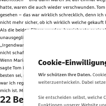
hatte, waren die auch wieder verschwunden. Tom 
gesehen – das war wirklich schrecklich, denn ic
nicht mehr sicher, ob ich wirklich welche gekauft 
Als die beiden Eltern wurden, bezeichnete er sie al
unausgeglichen“, um sich ums Kind zu kümmern 
„Irgendwann entschuldigte ich mich, sobald die Kle
nicht schaffte, sie sofort zu beruhigen.“
Wenn Marias Mutter oder Freundinnen und Freund
Cookie-Einwilligun
sagte Tom ihnen, dass Maria gerade keine gute P
Wir schützen Ihre Daten.
Cookie
besten sei, sie in Ruhe zu lassen. So isolierte er 
weiterzuentwickeln. Dabei setz
war ich regelrecht dankbar, weil ich dachte, nur 
mich ist. Mir selbst traute ich nichts mehr zu“, er
22 Beispiele für typisch
Sie entscheiden selbst, welche C
Funktionen unserer Website un