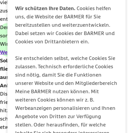
viel Arbeit für einen allein ist, kochen mehrere
Wir schützen Ihre Daten.
Cookies helfen
zusammen. Das kann Spaß machen und vielleicht
uns, die Website der BARMER für Sie
entsteht eine neue Tradition daraus.
bereitzustellen und weiterzuentwickeln.
Der Festschmaus soll nicht nur harmonisch,
Dabei setzen wir Cookies der BARMER und
sondern auch noch gesund und ausgewogen sein?
Cookies von Drittanbietern ein.
Wir haben Tipps für das
gesunde
Weihnachtsessen
für Sie zusammengestellt.
Sie entscheiden selbst, welche Cookies Sie
Sollten Streitthemen, zum Beispiel ob man noch
zulassen. Technisch erforderliche Cookies
fliegen und
SUV
fahren darf, von vornherein
sind nötig, damit Sie die Funktionen
ausgeklammert werden?
unserer Website und den Mitgliederbereich
Anke Lingnau Carduck:
Das kommt darauf an:
Meine BARMER nutzen können. Mit
Diskutieren wir gerne und schaffen es trotzdem,
weiteren Cookies können wir z. B.
friedlich auseinanderzugehen? Oder ist nach einer
Werbeanzeigen personalisieren und Ihnen
hitzigen Diskussion monatelang die Stimmung
Angebote von Dritten zur Verfügung
schlecht? Hier darf jeder selbst sagen, ob er über
stellen. Oder herausfinden, für welche
etwas reden mag oder nicht.