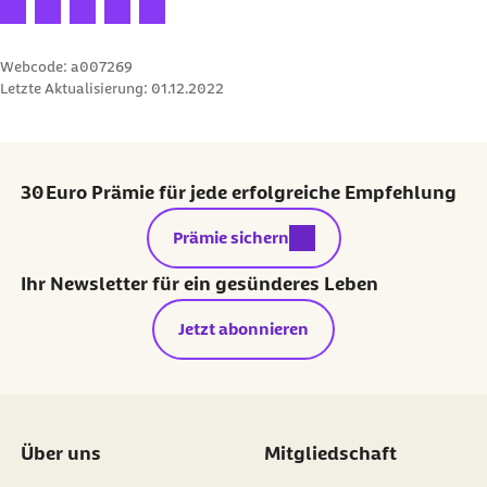
Ihre Bewertung: 1 Stern
Ihre Bewertung: 2 Sterne
Ihre Bewertung: 3 Sterne
Ihre Bewertung: 4 Sterne
Ihre Bewertung: 5 Sterne
Webcode: a007269
Letzte Aktualisierung:
01.12.2022
30 Euro Prämie für jede erfolgreiche Empfehlung
externer Link:
Prämie sichern
Ihr Newsletter für ein gesünderes Leben
Jetzt abonnieren
Über uns
Mitgliedschaft