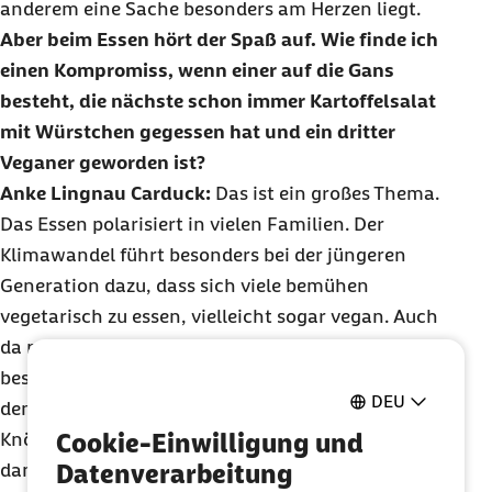
anderem eine Sache besonders am Herzen liegt.
Aber beim Essen hört der Spaß auf. Wie finde ich
einen Kompromiss, wenn einer auf die Gans
besteht, die nächste schon immer Kartoffelsalat
mit Würstchen gegessen hat und ein dritter
Veganer geworden ist?
Anke Lingnau Carduck:
Das ist ein großes Thema.
Das Essen polarisiert in vielen Familien. Der
Klimawandel führt besonders bei der jüngeren
Generation dazu, dass sich viele bemühen
vegetarisch zu essen, vielleicht sogar vegan. Auch
da muss man abfragen, wem welches Essen
besonders wichtig ist. Ich kenne viele Familien, in
DEU
denen es einfach mehrere Gerichte gibt. Da stehen
Knödel und Rotkohl auf dem Tisch und dazu gibt es
Cookie-Einwilligung und
dann Gans und veganen Braten. Weil das aber zu
Datenverarbeitung