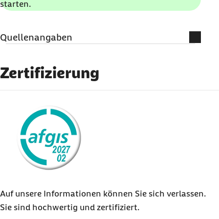
starten.
Quellenangaben
Interview mit der Familientherapeutin Anke
Zertifizierung
Lingnau Carduck
externer Link:
Auf unsere Informationen können Sie sich verlassen.
Sie sind hochwertig und zertifiziert.