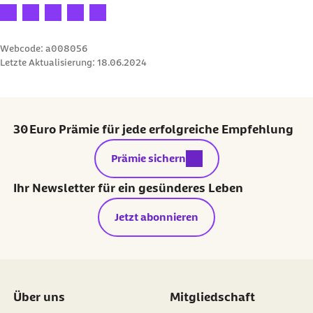
Ihre Bewertung: 1 Stern
Ihre Bewertung: 2 Sterne
Ihre Bewertung: 3 Sterne
Ihre Bewertung: 4 Sterne
Ihre Bewertung: 5 Sterne
Webcode: a008056
Letzte Aktualisierung:
18.06.2024
30 Euro Prämie für jede erfolgreiche Empfehlung
externer Link:
Prämie sichern
Ihr Newsletter für ein gesünderes Leben
Jetzt abonnieren
Über uns
Mitgliedschaft