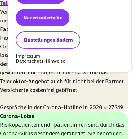
Teledoktor
ist ein Angebot der Barmer, bei dem
Versicherte kostenlos und rund um die Uhr
Nur erforderliche
medizinischen Rat von Ärzten und medizinischen
Fachteams einholen können. Bequem von zu
Hause oder unterwegs können sie Fragen per Mail,
Einstellungen ändern
Chat, Videocall oder Telefon stellen. Auf Wunsch
lassen sich dabei auch Unterlagen hochladen, um
Impressum
Datenschutz-Hinweise
dem beratenden Fachpersonal Einsicht zu
gewähren. Für Fragen zu Corona wurde das
Teledoktor-Angebot auch für nicht bei der Barmer
Versicherte kostenfrei geöffnet.
Gespräche in der Corona-Hotline in 2020 = 27.319
Corona-Lotse
Risikopatienten und -patientinnen sind durch das
Corona-Virus besonders gefährdet. Sie benötigen