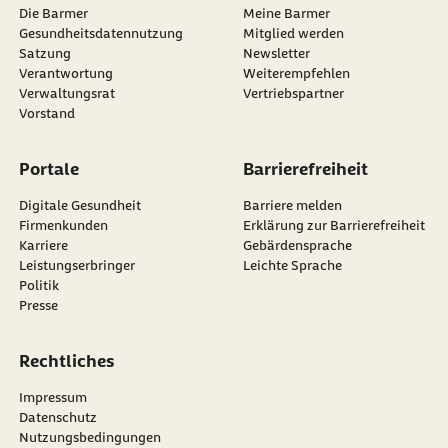
Die Barmer
Meine Barmer
Gesundheitsdatennutzung
Mitglied werden
Satzung
Newsletter
externer Link:
Verantwortung
Weiterempfehlen
Verwaltungsrat
Vertriebspartner
Vorstand
Portale
Barrierefreiheit
Digitale Gesundheit
Barriere melden
Firmenkunden
Erklärung zur Barrierefreiheit
Karriere
Gebärdensprache
Leistungserbringer
Leichte Sprache
Politik
Presse
Rechtliches
Impressum
Datenschutz
Nutzungsbedingungen