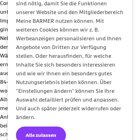
Corona-Symptome von denen einer Erkältung
sind nötig, damit Sie die Funktionen
unterscheiden können. Als Anfang 2021 die
unserer Website und den Mitgliederbereich
Impfkampagne in Deutschland an Fahrt aufnahm,
Meine BARMER nutzen können. Mit
ging es vermehrt darum, mit welchen
weiteren Cookies können wir z. B.
Nebenwirkungen zu rechnen ist oder was es mit
Werbeanzeigen personalisieren und Ihnen
der Impfpriorisierung auf sich hat.
Angebote von Dritten zur Verfügung
Während es sich bei fast allen Anrufen um
stellen. Oder herausfinden, für welche
ernsthafte Anliegen handelte, waren vereinzelt
Inhalte Sie sich besonders interessieren
auch kuriosere Nachfragen darunter: So wollte ein
und wie wir Ihnen ein besonders gutes
84-jähriger Anrufer beispielsweise wissen, wie und
Nutzungserlebnis bieten können. Über
wo er seinen Impfstoff – den er aufgrund seines
"Einstellungen ändern" können Sie Ihre
Alters ja sicherlich frühzeitig bekäme –
Auswahl detailliert prüfen und anpassen.
meistbietend verkaufen könnte. Bei diesem
Und auch später jederzeit widerrufen oder
Anliegen konnte die
Hotline
nicht weiterhelfen –
ändern.
bei den Tausenden anderen Anrufen hingegen
schon.
Alle zulassen