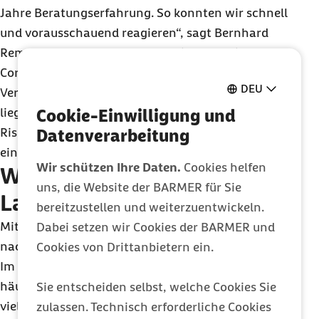
Jahre Beratungserfahrung. So konnten wir schnell
und vorausschauend reagieren“, sagt Bernhard
Remmert. Parallel wurde ab April 2020 mit dem
Corona-Lotsen ein weiteres Angebot im
DEU
Versorgungsmanagement geschaffen: Hier lag und
liegt der Fokus darauf, wie die Barmer
Cookie-Einwilligung und
Risikopatienten ermittelt und diese vor den Folgen
Datenverarbeitung
einer Infektion schützen kann.
Wir schützen Ihre Daten.
Cookies helfen
Wechselnde Fragen im
uns, die Website der BARMER für Sie
Laufe der Zeit
bereitzustellen und weiterzuentwickeln.
Mit dem Fortschreiten der Pandemie änderten sich
Dabei setzen wir Cookies der BARMER und
nach und nach auch die Themen der Anrufenden:
Cookies von Drittanbietern ein.
Im Sommer 2020 wurden die Fragen zu Reisen
häufiger. Mit Beginn der Erkältungssaison wollten
Sie entscheiden selbst, welche Cookies Sie
viele Anruferinnen und Anrufer wissen, wie sie
zulassen. Technisch erforderliche Cookies