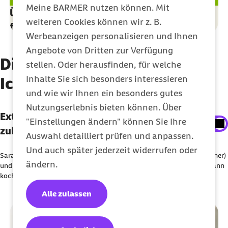
Meine BARMER nutzen können. Mit
Über 1,75 Millionen Kinder wurden bereits
weiteren Cookies können wir z. B.
fürs Kochen begeistert
Werbeanzeigen personalisieren und Ihnen
Angebote von Dritten zur Verfügung
Diese Ziele hat die Initiative
stellen. Oder herausfinden, für welche
Inhalte Sie sich besonders interessieren
Ich kann kochen!
und wie wir Ihnen ein besonders gutes
Nutzungserlebnis bieten können. Über
Externe Inhalte der Youtube-Plattform
Externe Inhalte der Youtube-Plattform
"Einstellungen ändern" können Sie Ihre
anzeigen
zulassen
Auswahl detailliert prüfen und anpassen.
Sie können an dieser Stelle einstellen, alle externe
Und auch später jederzeit widerrufen oder
Sarah Wiener, Prof. Dr. Christoph Straub (Vorstandsvorsitzender Barmer)
Inhalte auf der Website anzeigen zu lassen.
ändern.
und Astrid Funken (Projektleiterin Barmer) stellen die Initiative Ich kann
kochen! vor
Ich bin damit einverstanden, dass personenbezogene
Alle zulassen
Daten an Drittplattform übermittelt werden. Mehr dazu
in unserer
Datenschutzerklärung
.