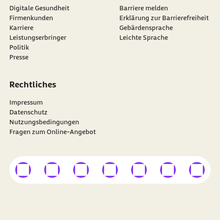
Digitale Gesundheit
Barriere melden
Firmenkunden
Erklärung zur Barrierefreiheit
Karriere
Gebärdensprache
Leistungserbringer
Leichte Sprache
Politik
Presse
Rechtliches
Impressum
Datenschutz
Nutzungsbedingungen
Fragen zum Online-Angebot
externer Link
externer Link
externer Link
externer Link
externer Link
externer Link
externer
Besuchen Sie die
BARMER
auf