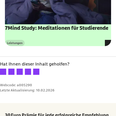
7Mind Study: Meditationen für Studierende
Leistungen
Kategorie
Hat Ihnen dieser Inhalt geholfen?
Ihre Bewertung: 1 Stern
Ihre Bewertung: 2 Sterne
Ihre Bewertung: 3 Sterne
Ihre Bewertung: 4 Sterne
Ihre Bewertung: 5 Sterne
Webcode: a005290
Letzte Aktualisierung:
10.02.2026
30 Euro Prämie für jede erfolgreiche Empfehlung