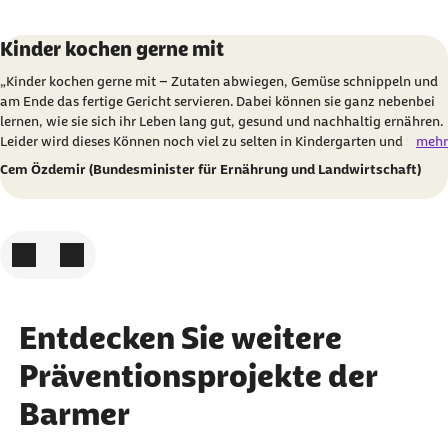
Karussell mit 3 Elementen
Element 1 von 3
Kinder kochen gerne mit
„Kinder kochen gerne mit – Zutaten abwiegen, Gemüse schnippeln und
am Ende das fertige Gericht servieren. Dabei können sie ganz nebenbei
lernen, wie sie sich ihr Leben lang gut, gesund und nachhaltig ernähren.
Leider wird dieses Können noch viel zu selten in Kindergarten und Schule
mehr
vermittelt. Daher unterstütze ich das Engagement der Sarah Wiener
Cem Özdemir (Bundesminister für Ernährung und Landwirtschaft)
Stiftung und der BARMER, möglichst vielen Kindern das Kochen
nahezubringen und Erzieherinnen, Erzieher sowie Lehrkräfte zu
Genussbotschafterinnen und Genussbotschaftern weiterzubilden."
Zum vorigen Element
Zum nächsten Element
Entdecken Sie weitere
Präventionsprojekte der
Barmer