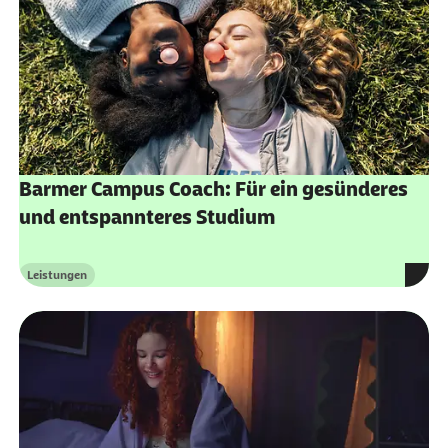
externer Link:
Barmer Campus Coach: Für ein gesünderes
und entspannteres Studium
Leistungen
Kategorie