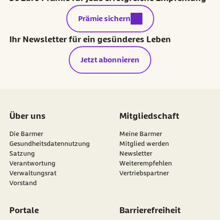
externer Link:
Prämie sichern
Ihr Newsletter für ein gesünderes Leben
Jetzt abonnieren
Über uns
Mitgliedschaft
Die Barmer
Meine Barmer
Gesundheitsdatennutzung
Mitglied werden
Satzung
Newsletter
externer Link:
Verantwortung
Weiterempfehlen
Verwaltungsrat
Vertriebspartner
Vorstand
Portale
Barrierefreiheit