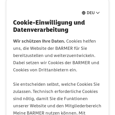
DEU
Pflegeantrag
Cookie-Einwilligung und
Ganz einfach online ausfüllen
Datenverarbeitung
Wir schützen Ihre Daten.
Cookies helfen
Mitglied werden
uns, die Website der BARMER für Sie
Entdecken Sie Ihre Vorteile
bereitzustellen und weiterzuentwickeln.
Dabei setzen wir Cookies der BARMER und
Cookies von Drittanbietern ein.
Barmer Bonus
Punkte sammeln & Prämie auszahlen lassen
Sie entscheiden selbst, welche Cookies Sie
zulassen. Technisch erforderliche Cookies
sind nötig, damit Sie die Funktionen
Meine Barmer
unserer Website und den Mitgliederbereich
Ein Zugang für alles
Meine BARMER nutzen können. Mit