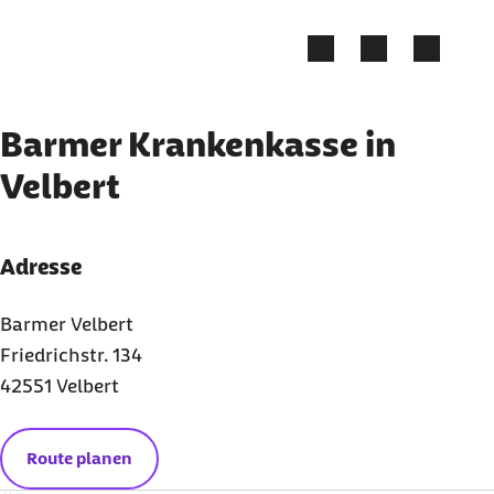
Zum Kontakt Knopf springen
Zum Seiteninhalt springen
Barmer Krankenkasse in
Velbert
Adresse
Barmer Velbert
Friedrichstr. 134
42551 Velbert
Route planen