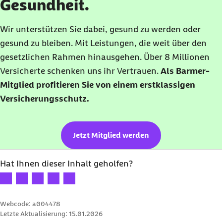
Gesundheit.
Wir unterstützen Sie dabei, gesund zu werden oder
gesund zu bleiben. Mit Leistungen, die weit über den
gesetzlichen Rahmen hinausgehen. Über 8 Millionen
Versicherte schenken uns ihr Vertrauen.
Als Barmer-
Mitglied profitieren Sie von einem erstklassigen
Versicherungsschutz.
Jetzt Mitglied werden
Hat Ihnen dieser Inhalt geholfen?
Ihre Bewertung: 1 Stern
Ihre Bewertung: 2 Sterne
Ihre Bewertung: 3 Sterne
Ihre Bewertung: 4 Sterne
Ihre Bewertung: 5 Sterne
Webcode: a004478
Letzte Aktualisierung:
15.01.2026