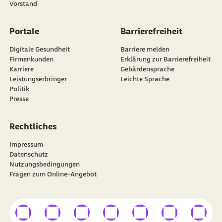
Vorstand
Portale
Barrierefreiheit
Digitale Gesundheit
Barriere melden
Firmenkunden
Erklärung zur Barrierefreiheit
Karriere
Gebärdensprache
Leistungserbringer
Leichte Sprache
Politik
Presse
Rechtliches
Impressum
Datenschutz
Nutzungsbedingungen
Fragen zum Online-Angebot
externer Link
externer Link
externer Link
externer Link
externer Link
externer Link
externer
Besuchen Sie die
BARMER
auf