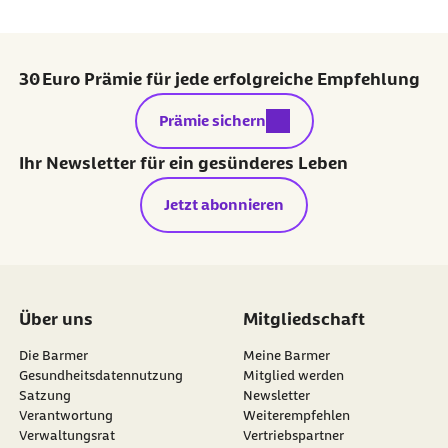
30 Euro Prämie für jede erfolgreiche Empfehlung
externer Link:
Prämie sichern
Ihr Newsletter für ein gesünderes Leben
Jetzt abonnieren
Über uns
Mitgliedschaft
Die Barmer
Meine Barmer
Gesundheitsdatennutzung
Mitglied werden
Satzung
Newsletter
externer Link:
Verantwortung
Weiterempfehlen
Verwaltungsrat
Vertriebspartner