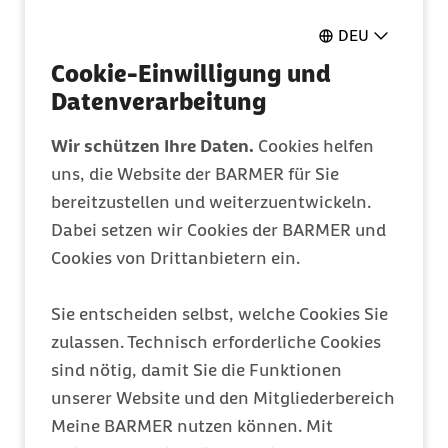
Pflegeantrag
DEU
Ganz einfach online ausfüllen
Cookie-Einwilligung und
Datenverarbeitung
Mitglied werden
Wir schützen Ihre Daten.
Cookies helfen
uns, die Website der BARMER für Sie
Entdecken Sie Ihre Vorteile
bereitzustellen und weiterzuentwickeln.
Dabei setzen wir Cookies der BARMER und
Barmer Bonus
Cookies von Drittanbietern ein.
Punkte sammeln & Prämie auszahlen lassen
Sie entscheiden selbst, welche Cookies Sie
zulassen. Technisch erforderliche Cookies
Meine Barmer
sind nötig, damit Sie die Funktionen
unserer Website und den Mitgliederbereich
Ein Zugang für alles
Meine BARMER nutzen können. Mit