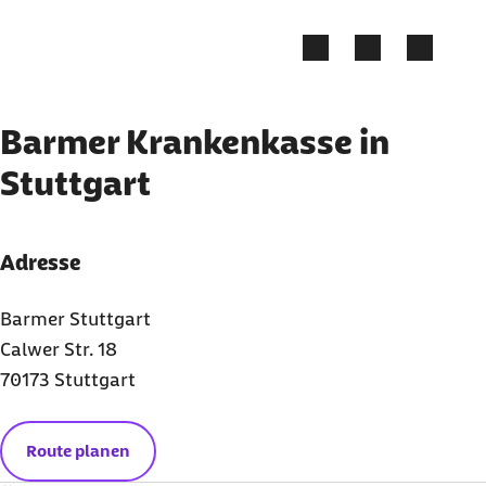
Zum Kontakt Knopf springen
Zum Seiteninhalt springen
Barmer Krankenkasse in
Stuttgart
Adresse
Barmer Stuttgart
Calwer Str. 18
70173 Stuttgart
Route planen