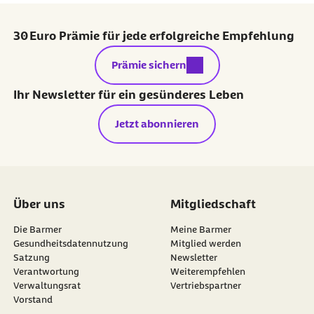
30 Euro Prämie für jede erfolgreiche Empfehlung
externer Link:
Prämie sichern
Ihr Newsletter für ein gesünderes Leben
Jetzt abonnieren
Über uns
Mitgliedschaft
Die Barmer
Meine Barmer
Gesundheitsdatennutzung
Mitglied werden
Satzung
Newsletter
externer Link:
Verantwortung
Weiterempfehlen
Verwaltungsrat
Vertriebspartner
Vorstand