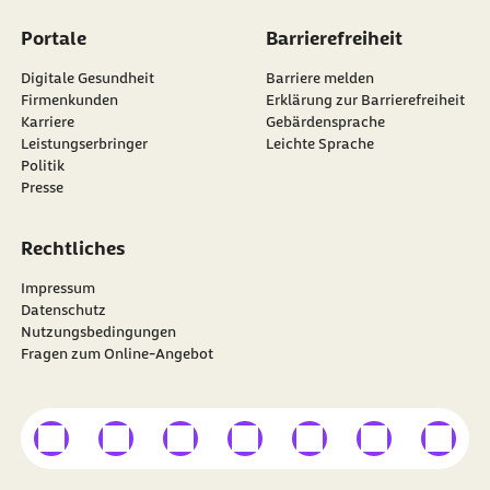
Portale
Barrierefreiheit
Digitale Gesundheit
Barriere melden
Firmenkunden
Erklärung zur Barrierefreiheit
Karriere
Gebärdensprache
Leistungserbringer
Leichte Sprache
Politik
Presse
Rechtliches
Impressum
Datenschutz
Nutzungsbedingungen
Fragen zum Online-Angebot
externer Link
externer Link
externer Link
externer Link
externer Link
externer Link
externer
Besuchen Sie die
BARMER
auf