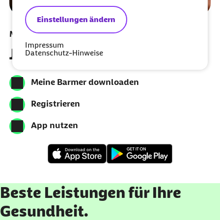
Einstellungen ändern
Meine Barmer per App nutzen
Impressum
Jetzt herunterladen
Datenschutz-Hinweise
Meine Barmer downloaden
Registrieren
App nutzen
Beste Leistungen für Ihre
Gesundheit.