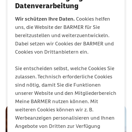
Entdecken Sie Ihre Vorteile
Datenverarbeitung
Wir schützen Ihre Daten.
Cookies helfen
Barmer Bonus
uns, die Website der BARMER für Sie
bereitzustellen und weiterzuentwickeln.
Punkte sammeln & Prämie auszahlen lassen
Dabei setzen wir Cookies der BARMER und
Cookies von Drittanbietern ein.
Meine Barmer
Sie entscheiden selbst, welche Cookies Sie
Ein Zugang für alles
zulassen. Technisch erforderliche Cookies
sind nötig, damit Sie die Funktionen
unserer Website und den Mitgliederbereich
Meine BARMER nutzen können. Mit
weiteren Cookies können wir z. B.
Werbeanzeigen personalisieren und Ihnen
Angebote von Dritten zur Verfügung