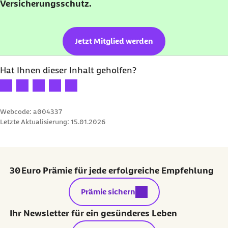
Versicherungsschutz.
Jetzt Mitglied werden
Hat Ihnen dieser Inhalt geholfen?
Ihre Bewertung: 1 Stern
Ihre Bewertung: 2 Sterne
Ihre Bewertung: 3 Sterne
Ihre Bewertung: 4 Sterne
Ihre Bewertung: 5 Sterne
Webcode: a004337
Letzte Aktualisierung:
15.01.2026
30 Euro Prämie für jede erfolgreiche Empfehlung
externer Link:
Prämie sichern
Ihr Newsletter für ein gesünderes Leben