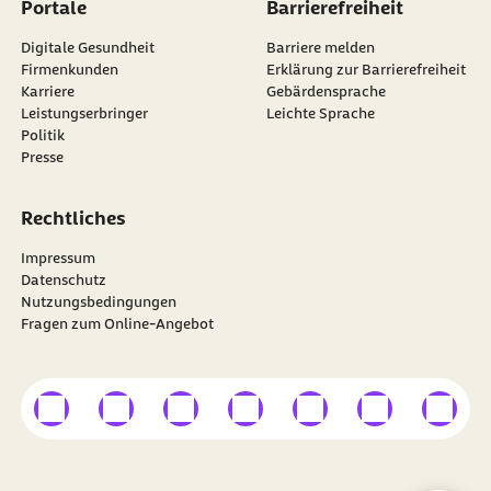
Portale
Barrierefreiheit
Digitale Gesundheit
Barriere melden
Firmenkunden
Erklärung zur Barrierefreiheit
Karriere
Gebärdensprache
Leistungserbringer
Leichte Sprache
Politik
Presse
Rechtliches
Impressum
Datenschutz
Nutzungsbedingungen
Fragen zum Online-Angebot
externer Link
externer Link
externer Link
externer Link
externer Link
externer Link
externer
Besuchen Sie die
BARMER
auf