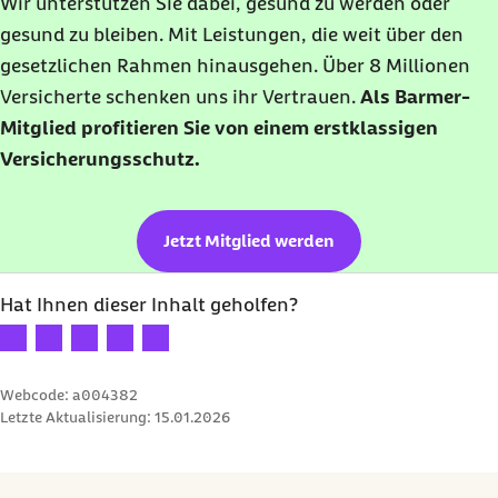
Wir unterstützen Sie dabei, gesund zu werden oder
gesund zu bleiben. Mit Leistungen, die weit über den
gesetzlichen Rahmen hinausgehen. Über 8 Millionen
Versicherte schenken uns ihr Vertrauen.
Als Barmer-
Mitglied profitieren Sie von einem erstklassigen
Versicherungsschutz.
Jetzt Mitglied werden
Hat Ihnen dieser Inhalt geholfen?
Ihre Bewertung: 1 Stern
Ihre Bewertung: 2 Sterne
Ihre Bewertung: 3 Sterne
Ihre Bewertung: 4 Sterne
Ihre Bewertung: 5 Sterne
Webcode: a004382
Letzte Aktualisierung:
15.01.2026