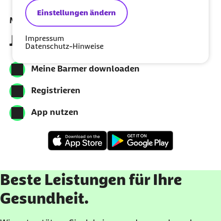
Einstellungen ändern
Meine Barmer per App nutzen
Jetzt herunterladen
Impressum
Datenschutz-Hinweise
Meine Barmer downloaden
Registrieren
App nutzen
Beste Leistungen für Ihre
Gesundheit.