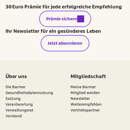
30 Euro Prämie für jede erfolgreiche Empfehlung
externer Link:
Prämie sichern
Ihr Newsletter für ein gesünderes Leben
Jetzt abonnieren
Über uns
Mitgliedschaft
Die Barmer
Meine Barmer
Gesundheitsdatennutzung
Mitglied werden
Satzung
Newsletter
externer Link:
Verantwortung
Weiterempfehlen
Verwaltungsrat
Vertriebspartner
Vorstand