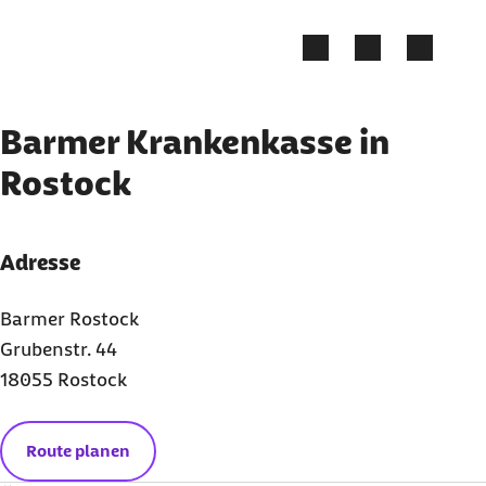
Zum Kontakt Knopf springen
Zum Seiteninhalt springen
Barmer Krankenkasse in
Rostock
Adresse
Barmer Rostock
Grubenstr. 44
18055 Rostock
Route planen