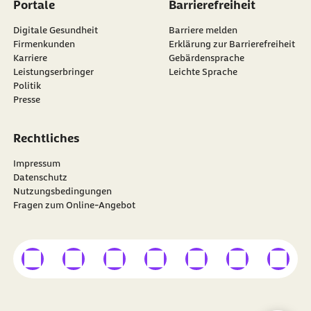
Portale
Barrierefreiheit
Digitale Gesundheit
Barriere melden
Firmenkunden
Erklärung zur Barrierefreiheit
Karriere
Gebärdensprache
Leistungserbringer
Leichte Sprache
Politik
Presse
Rechtliches
Impressum
Datenschutz
Nutzungsbedingungen
Fragen zum Online-Angebot
externer Link
externer Link
externer Link
externer Link
externer Link
externer Link
externer
Besuchen Sie die
BARMER
auf