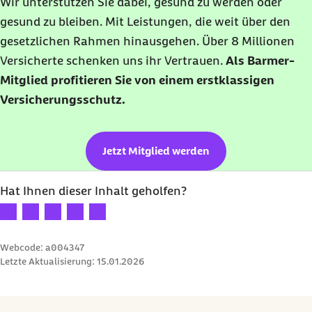
Wir unterstützen Sie dabei, gesund zu werden oder
gesund zu bleiben. Mit Leistungen, die weit über den
gesetzlichen Rahmen hinausgehen. Über 8 Millionen
Versicherte schenken uns ihr Vertrauen.
Als Barmer-
Mitglied profitieren Sie von einem erstklassigen
Versicherungsschutz.
Jetzt Mitglied werden
Hat Ihnen dieser Inhalt geholfen?
Ihre Bewertung: 1 Stern
Ihre Bewertung: 2 Sterne
Ihre Bewertung: 3 Sterne
Ihre Bewertung: 4 Sterne
Ihre Bewertung: 5 Sterne
Webcode: a004347
Letzte Aktualisierung:
15.01.2026