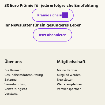
30 Euro Prämie für jede erfolgreiche Empfehlung
externer Link:
Prämie sichern
Ihr Newsletter für ein gesünderes Leben
Jetzt abonnieren
Über uns
Mitgliedschaft
Die Barmer
Meine Barmer
Gesundheitsdatennutzung
Mitglied werden
Satzung
Newsletter
externer Link:
Verantwortung
Weiterempfehlen
Verwaltungsrat
Vertriebspartner
Vorstand