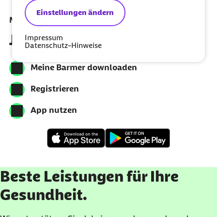
Einstellungen ändern
Meine Barmer per App nutzen
Jetzt herunterladen
Impressum
Datenschutz-Hinweise
Meine Barmer downloaden
Registrieren
App nutzen
Beste Leistungen für Ihre
Gesundheit.