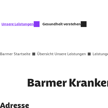
Zum Kontakt Knopf springen
Zum Seiteninhalt springen
zur Zeit aktiv:
Unsere Leistungen
Gesundheit verstehen
Sie befinden sich hier:
Barmer Startseite
Übersicht Unsere Leistungen
Leistung
Barmer Kranken
Adresse