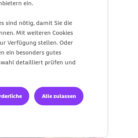
Meine Barmer
bietern ein.
Ein Zugang für alles
s sind nötig, damit Sie die
nen. Mit weiteren Cookies
ur Verfügung stellen. Oder
en ein besonders gutes
wahl detailliert prüfen und
rderliche
Alle zulassen