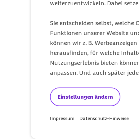
Mitglied werden
weiterzuentwickeln. Dabei setz
Entdecken Sie Ihre Vorteile
Sie entscheiden selbst, welche C
Funktionen unserer Website un
können wir z. B. Werbeanzeigen 
herausfinden, für welche Inhalt
Nutzungserlebnis bieten können.
anpassen. Und auch später jede
Einstellungen ändern
Impressum
Datenschutz-Hinweise
Meine Barmer per App nutzen
Jetzt herunter