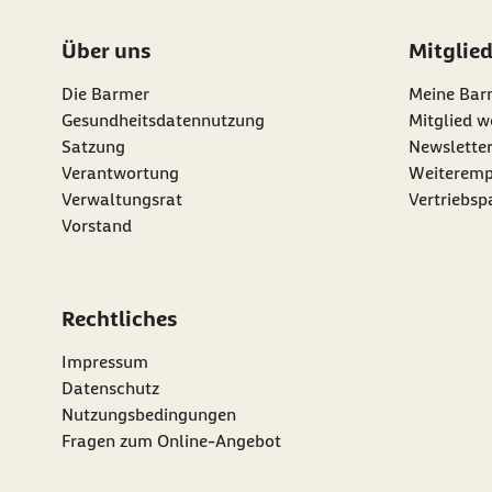
Über uns
Mitglie
Die Barmer
Meine Bar
Gesundheitsdatennutzung
Mitglied w
Satzung
Newslette
externer Li
Verantwortung
Weiteremp
Verwaltungsrat
Vertriebsp
Vorstand
Rechtliches
Impressum
Datenschutz
Nutzungsbedingungen
Fragen zum Online-Angebot