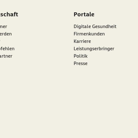
dschaft
Portale
mer
Digitale Gesundheit
erden
Firmenkunden
r
Karriere
nk:
fehlen
Leistungserbringer
artner
Politik
Presse