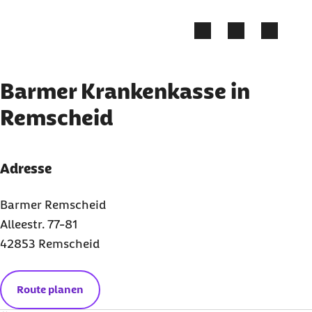
Zum Kontakt Knopf springen
Zum Seiteninhalt springen
Barmer Krankenkasse in
Remscheid
Adresse
Barmer Remscheid
Alleestr. 77-81
42853 Remscheid
Route planen