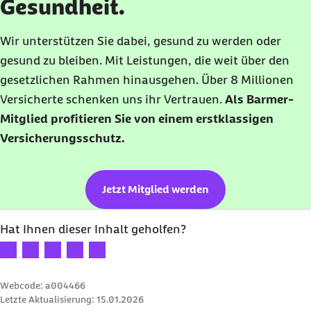
Gesundheit.
Wir unterstützen Sie dabei, gesund zu werden oder
gesund zu bleiben. Mit Leistungen, die weit über den
gesetzlichen Rahmen hinausgehen. Über 8 Millionen
Versicherte schenken uns ihr Vertrauen.
Als Barmer-
Mitglied profitieren Sie von einem erstklassigen
Versicherungsschutz.
Jetzt Mitglied werden
Hat Ihnen dieser Inhalt geholfen?
Ihre Bewertung: 1 Stern
Ihre Bewertung: 2 Sterne
Ihre Bewertung: 3 Sterne
Ihre Bewertung: 4 Sterne
Ihre Bewertung: 5 Sterne
Webcode: a004466
Letzte Aktualisierung:
15.01.2026