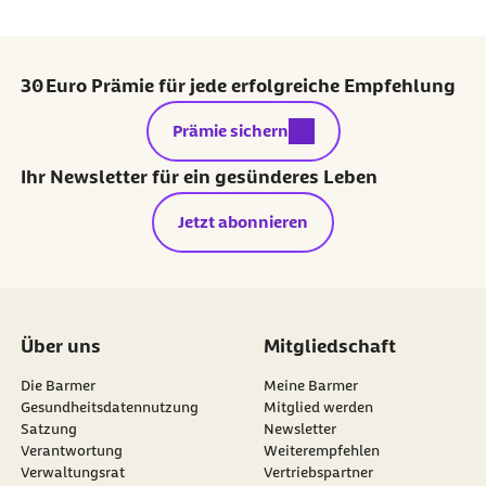
30 Euro Prämie für jede erfolgreiche Empfehlung
externer Link:
Prämie sichern
Ihr Newsletter für ein gesünderes Leben
Jetzt abonnieren
Über uns
Mitgliedschaft
Die Barmer
Meine Barmer
Gesundheitsdatennutzung
Mitglied werden
Satzung
Newsletter
externer Link:
Verantwortung
Weiterempfehlen
Verwaltungsrat
Vertriebspartner