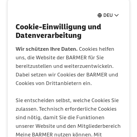
DEU
Pflegeantrag
Cookie-Einwilligung und
Ganz einfach online ausfüllen
Datenverarbeitung
Wir schützen Ihre Daten.
Cookies helfen
Mitglied werden
uns, die Website der BARMER für Sie
Entdecken Sie Ihre Vorteile
bereitzustellen und weiterzuentwickeln.
Dabei setzen wir Cookies der BARMER und
Cookies von Drittanbietern ein.
Barmer Bonus
Punkte sammeln & Prämie auszahlen lassen
Sie entscheiden selbst, welche Cookies Sie
zulassen. Technisch erforderliche Cookies
sind nötig, damit Sie die Funktionen
Meine Barmer
unserer Website und den Mitgliederbereich
Ein Zugang für alles
Meine BARMER nutzen können. Mit