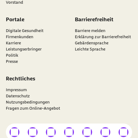
Vorstand
Portale
Barrierefreiheit
Digitale Gesundheit
Barriere melden
Firmenkunden
Erklärung zur Barrierefreiheit
Karriere
Gebärdensprache
Leistungserbringer
Leichte Sprache
Politik
Presse
Rechtliches
Impressum
Datenschutz
Nutzungsbedingungen
Fragen zum Online-Angebot
externer Link
externer Link
externer Link
externer Link
externer Link
externer Link
externer
Besuchen Sie die
BARMER
auf