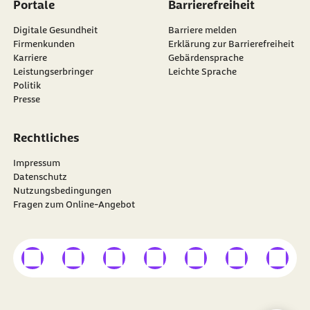
Portale
Barrierefreiheit
Digitale Gesundheit
Barriere melden
Firmenkunden
Erklärung zur Barrierefreiheit
Karriere
Gebärdensprache
Leistungserbringer
Leichte Sprache
Politik
Presse
Rechtliches
Impressum
Datenschutz
Nutzungsbedingungen
Fragen zum Online-Angebot
externer Link
externer Link
externer Link
externer Link
externer Link
externer Link
externer
Besuchen Sie die
BARMER
auf