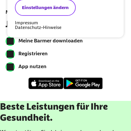
Einstellungen ändern
Meine Barmer per App nutzen
Jetzt herunterladen
Impressum
Datenschutz-Hinweise
Meine Barmer downloaden
Registrieren
App nutzen
Beste Leistungen für Ihre
Gesundheit.