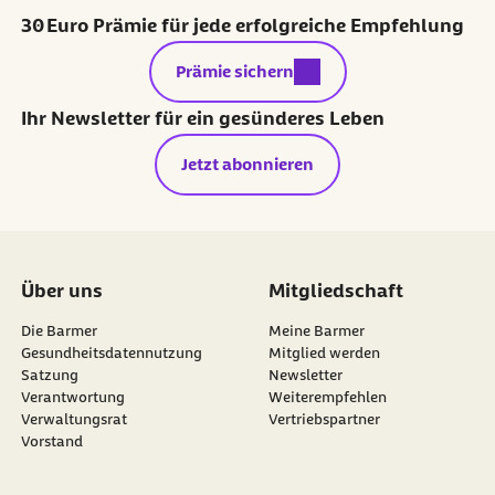
30 Euro Prämie für jede erfolgreiche Empfehlung
externer Link:
Prämie sichern
Ihr Newsletter für ein gesünderes Leben
Jetzt abonnieren
Über uns
Mitgliedschaft
Die Barmer
Meine Barmer
Gesundheitsdatennutzung
Mitglied werden
Satzung
Newsletter
externer Link:
Verantwortung
Weiterempfehlen
Verwaltungsrat
Vertriebspartner
Vorstand