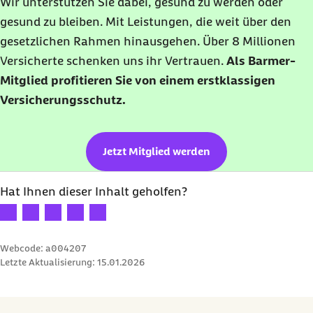
Wir unterstützen Sie dabei, gesund zu werden oder
gesund zu bleiben. Mit Leistungen, die weit über den
gesetzlichen Rahmen hinausgehen. Über 8 Millionen
Versicherte schenken uns ihr Vertrauen.
Als Barmer-
Mitglied profitieren Sie von einem erstklassigen
Versicherungsschutz.
Jetzt Mitglied werden
Hat Ihnen dieser Inhalt geholfen?
Ihre Bewertung: 1 Stern
Ihre Bewertung: 2 Sterne
Ihre Bewertung: 3 Sterne
Ihre Bewertung: 4 Sterne
Ihre Bewertung: 5 Sterne
Webcode: a004207
Letzte Aktualisierung:
15.01.2026