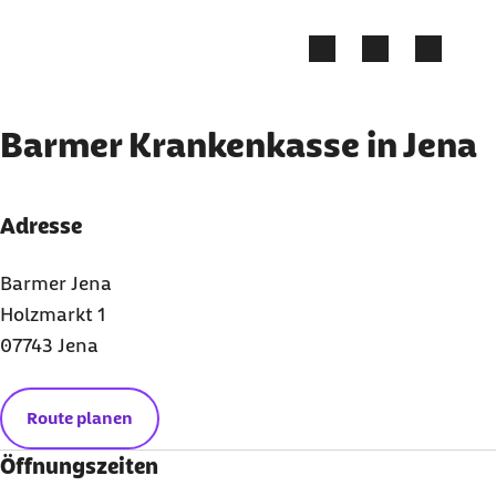
Zum Kontakt Knopf springen
Zum Seiteninhalt springen
Barmer Krankenkasse in Jena
Adresse
Barmer Jena
Holzmarkt 1
07743 Jena
Route planen
Öffnungszeiten