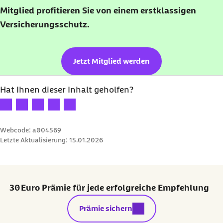
Mitglied profitieren Sie von einem erstklassigen
Versicherungsschutz.
Jetzt Mitglied werden
Hat Ihnen dieser Inhalt geholfen?
Ihre Bewertung: 1 Stern
Ihre Bewertung: 2 Sterne
Ihre Bewertung: 3 Sterne
Ihre Bewertung: 4 Sterne
Ihre Bewertung: 5 Sterne
Webcode: a004569
Letzte Aktualisierung:
15.01.2026
30 Euro Prämie für jede erfolgreiche Empfehlung
externer Link:
Prämie sichern