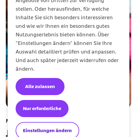
Angebote von Dritten zur Verfügung
stellen. Oder herausfinden, für welche
Inhalte Sie sich besonders interessieren
und wie wir Ihnen ein besonders gutes
Nutzungserlebnis bieten können. Über
"Einstellungen ändern" können Sie Ihre
Auswahl detailliert prüfen und anpassen.
Und auch später jederzeit widerrufen oder
ändern.
Alle zulassen
Nur erforderliche
Meine Barmer per App nutzen
Einstellungen ändern
Jetzt herunterladen