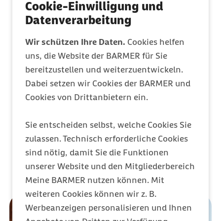
Cookie-Einwilligung und
Mitglied werden
Datenverarbeitung
Entdecken Sie Ihre Vorteile
Wir schützen Ihre Daten.
Cookies helfen
uns, die Website der BARMER für Sie
Barmer Bonus
bereitzustellen und weiterzuentwickeln.
Punkte sammeln & Prämie auszahlen lassen
Dabei setzen wir Cookies der BARMER und
Cookies von Drittanbietern ein.
Meine Barmer
Sie entscheiden selbst, welche Cookies Sie
Ein Zugang für alles
zulassen. Technisch erforderliche Cookies
sind nötig, damit Sie die Funktionen
unserer Website und den Mitgliederbereich
Meine BARMER nutzen können. Mit
weiteren Cookies können wir z. B.
Werbeanzeigen personalisieren und Ihnen