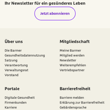
Ihr Newsletter für ein gesünderes Leben
Jetzt abonnieren
Über uns
Mitgliedschaft
Die Barmer
Meine Barmer
Gesundheitsdatennutzung
Mitglied werden
Satzung
Newsletter
externer Link:
Verantwortung
Weiterempfehlen
Verwaltungsrat
Vertriebspartner
Vorstand
Portale
Barrierefreiheit
Digitale Gesundheit
Barriere melden
Firmenkunden
Erklärung zur Barrierefreiheit
Karriere
Gebärdensprache