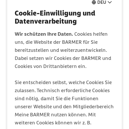
Ganz einfach online ausfüllen
DEU
Cookie-Einwilligung und
Datenverarbeitung
Mitglied werden
Wir schützen Ihre Daten.
Cookies helfen
Entdecken Sie Ihre Vorteile
uns, die Website der BARMER für Sie
bereitzustellen und weiterzuentwickeln.
Barmer Bonus
Dabei setzen wir Cookies der BARMER und
Cookies von Drittanbietern ein.
Punkte sammeln & Prämie auszahlen lassen
Sie entscheiden selbst, welche Cookies Sie
Meine Barmer
zulassen. Technisch erforderliche Cookies
sind nötig, damit Sie die Funktionen
Ein Zugang für alles
unserer Website und den Mitgliederbereich
Meine BARMER nutzen können. Mit
weiteren Cookies können wir z. B.