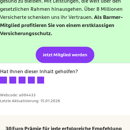
gesund zu bleiben. Mit Leistungen, die weit über den
gesetzlichen Rahmen hinausgehen. Über 8 Millionen
Versicherte schenken uns ihr Vertrauen.
Als Barmer-
Mitglied profitieren Sie von einem erstklassigen
Versicherungsschutz.
Jetzt Mitglied werden
Hat Ihnen dieser Inhalt geholfen?
Ihre Bewertung: 1 Stern
Ihre Bewertung: 2 Sterne
Ihre Bewertung: 3 Sterne
Ihre Bewertung: 4 Sterne
Ihre Bewertung: 5 Sterne
Webcode: a004433
Letzte Aktualisierung:
15.01.2026
30 Euro Prämie für jede erfolgreiche Empfehlung