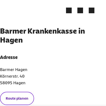
Zum Kontakt Knopf springen
Zum Seiteninhalt springen
Barmer Krankenkasse in
Hagen
Adresse
Barmer Hagen
Körnerstr. 40
58095 Hagen
Route planen