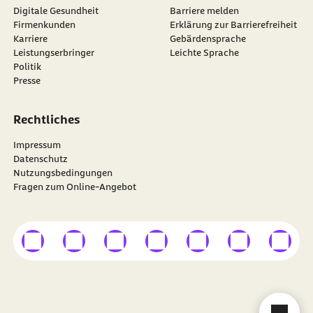
Digitale Gesundheit
Barriere melden
Firmenkunden
Erklärung zur Barrierefreiheit
Karriere
Gebärdensprache
Leistungserbringer
Leichte Sprache
Politik
Presse
Rechtliches
Impressum
Datenschutz
Nutzungsbedingungen
Fragen zum Online-Angebot
externer Link
externer Link
externer Link
externer Link
externer Link
externer Link
externer
Besuchen Sie die
BARMER
auf