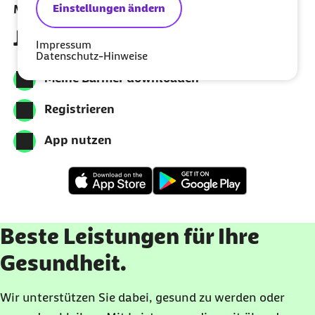
Einstellungen ändern
Meine Barmer per App nutzen
Jetzt herunterladen
Impressum
Datenschutz-Hinweise
Meine Barmer downloaden
Registrieren
App nutzen
Beste Leistungen für Ihre
Gesundheit.
Wir unterstützen Sie dabei, gesund zu werden oder