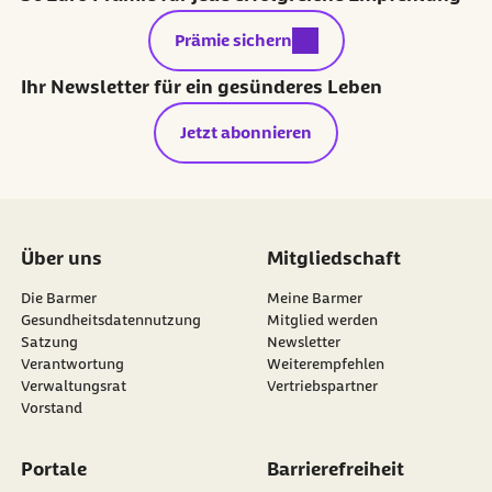
externer Link:
Prämie sichern
Ihr Newsletter für ein gesünderes Leben
Jetzt abonnieren
Über uns
Mitgliedschaft
Die Barmer
Meine Barmer
Gesundheitsdatennutzung
Mitglied werden
Satzung
Newsletter
externer Link:
Verantwortung
Weiterempfehlen
Verwaltungsrat
Vertriebspartner
Vorstand
Portale
Barrierefreiheit