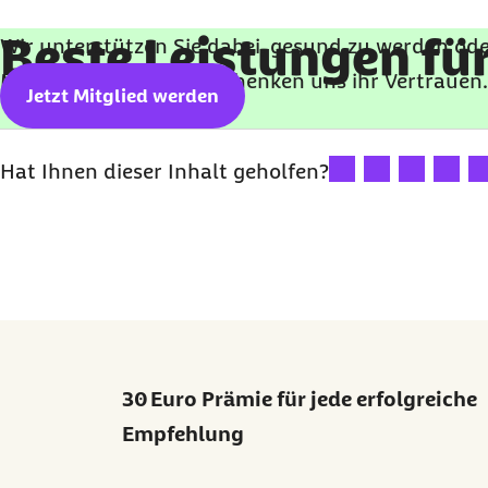
Beste Leistungen für
Wir unterstützen Sie dabei, gesund zu werden ode
Millionen Versicherte schenken uns ihr Vertrauen
Jetzt Mitglied werden
Ihre Bewertung: 1 St
Ihre Bewertung:
Ihre Bewert
Ihre B
Ih
Hat Ihnen dieser Inhalt geholfen?
30 Euro Prämie für jede erfolgreiche
Empfehlung