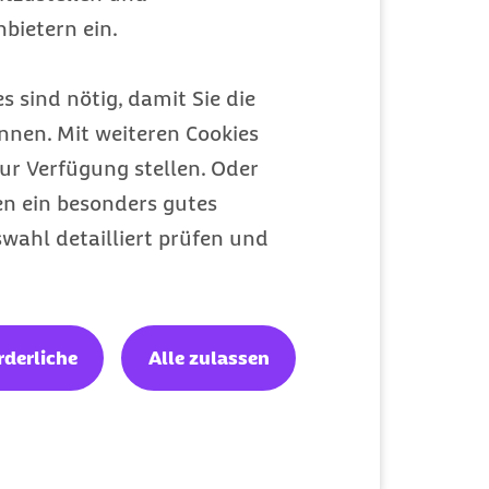
bietern ein.
Meine Barmer
Ein Zugang für alles
s sind nötig, damit Sie die
nen. Mit weiteren Cookies
ur Verfügung stellen. Oder
en ein besonders gutes
wahl detailliert prüfen und
rderliche
Alle zulassen