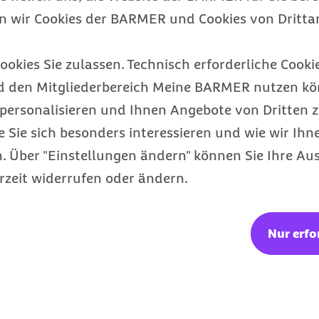
en wir Cookies der BARMER und Cookies von Drittan
Barmer Bonus
Punkte sammeln & Prämie auszahlen
ookies Sie zulassen. Technisch erforderliche Cookie
lassen
d den Mitgliederbereich Meine BARMER nutzen kön
personalisieren und Ihnen Angebote von Dritten z
e Sie sich besonders interessieren und wie wir Ihn
 Über "Einstellungen ändern" können Sie Ihre Aus
rzeit widerrufen oder ändern.
Nur erfo