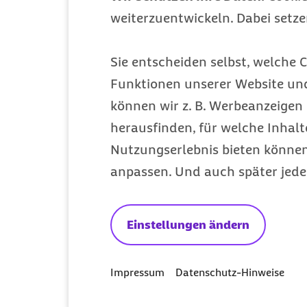
weiterzuentwickeln. Dabei setz
Mitglied werden
Entdecken Sie Ihre Vorteile
Sie entscheiden selbst, welche C
Funktionen unserer Website un
können wir z. B. Werbeanzeigen 
herausfinden, für welche Inhalt
Nutzungserlebnis bieten können.
anpassen. Und auch später jede
Einstellungen ändern
Impressum
Datenschutz-Hinweise
Meine Barmer per App nutzen