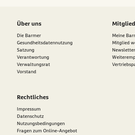
Über uns
Mitglie
Die Barmer
Meine Bar
Gesundheitsdatennutzung
Mitglied w
Satzung
Newslette
externer Li
Verantwortung
Weiteremp
Verwaltungsrat
Vertriebsp
Vorstand
Rechtliches
Impressum
Datenschutz
Nutzungsbedingungen
Fragen zum Online-Angebot