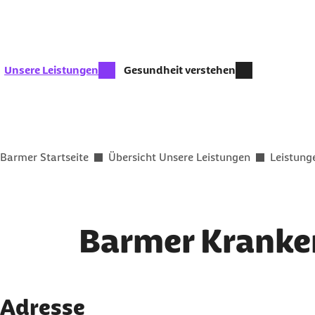
Zum Kontakt Knopf springen
Zum Seiteninhalt springen
zur Zeit aktiv:
Unsere Leistungen
Gesundheit verstehen
Sie befinden sich hier:
Barmer Startseite
Übersicht Unsere Leistungen
Leistung
Barmer Kranken
Adresse