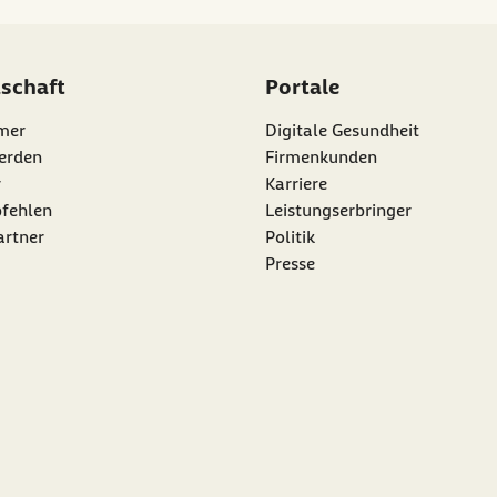
dschaft
Portale
mer
Digitale Gesundheit
erden
Firmenkunden
r
Karriere
nk:
fehlen
Leistungserbringer
artner
Politik
Presse