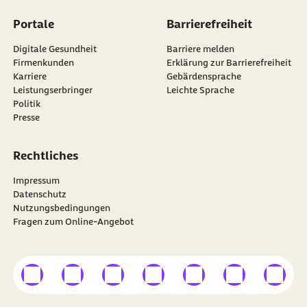
Portale
Barrierefreiheit
Digitale Gesundheit
Barriere melden
Firmenkunden
Erklärung zur Barrierefreiheit
Karriere
Gebärdensprache
Leistungserbringer
Leichte Sprache
Politik
Presse
Rechtliches
Impressum
Datenschutz
Nutzungsbedingungen
Fragen zum Online-Angebot
externer Link
externer Link
externer Link
externer Link
externer Link
externer Link
externer
Besuchen Sie die
BARMER
auf