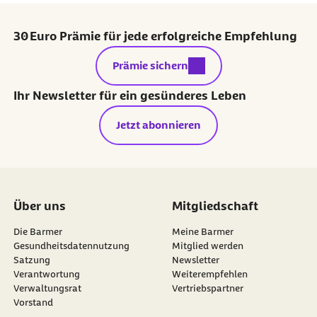
30 Euro Prämie für jede erfolgreiche Empfehlung
externer Link:
Prämie sichern
Ihr Newsletter für ein gesünderes Leben
Jetzt abonnieren
Über uns
Mitgliedschaft
Die Barmer
Meine Barmer
Gesundheitsdatennutzung
Mitglied werden
Satzung
Newsletter
externer Link:
Verantwortung
Weiterempfehlen
Verwaltungsrat
Vertriebspartner
Vorstand