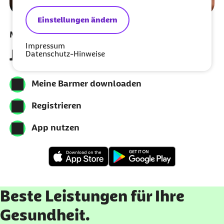
Einstellungen ändern
Meine Barmer per App nutzen
Impressum
Jetzt herunterladen
Datenschutz-Hinweise
Meine Barmer downloaden
Registrieren
App nutzen
Beste Leistungen für Ihre
Gesundheit.