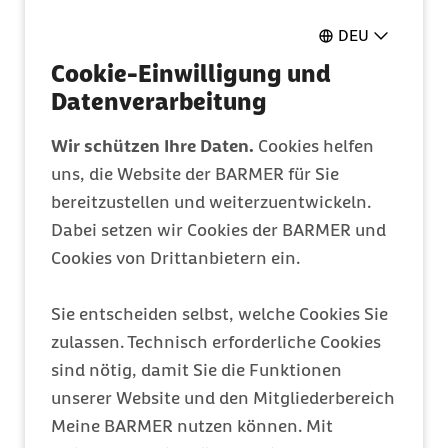
Pflegeantrag
DEU
Ganz einfach online ausfüllen
Cookie-Einwilligung und
Datenverarbeitung
Mitglied werden
Wir schützen Ihre Daten.
Cookies helfen
uns, die Website der BARMER für Sie
Entdecken Sie Ihre Vorteile
bereitzustellen und weiterzuentwickeln.
Dabei setzen wir Cookies der BARMER und
Barmer Bonus
Cookies von Drittanbietern ein.
Punkte sammeln & Prämie auszahlen lassen
Sie entscheiden selbst, welche Cookies Sie
zulassen. Technisch erforderliche Cookies
Meine Barmer
sind nötig, damit Sie die Funktionen
unserer Website und den Mitgliederbereich
Ein Zugang für alles
Meine BARMER nutzen können. Mit