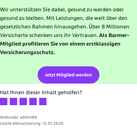
Wir unterstützen Sie dabei, gesund zu werden oder
gesund zu bleiben. Mit Leistungen, die weit über den
gesetzlichen Rahmen hinausgehen. Über 8 Millionen
Versicherte schenken uns ihr Vertrauen.
Als Barmer-
Mitglied profitieren Sie von einem erstklassigen
Versicherungsschutz.
Jetzt Mitglied werden
Hat Ihnen dieser Inhalt geholfen?
Ihre Bewertung: 1 Stern
Ihre Bewertung: 2 Sterne
Ihre Bewertung: 3 Sterne
Ihre Bewertung: 4 Sterne
Ihre Bewertung: 5 Sterne
Webcode: a004189
Letzte Aktualisierung:
15.01.2026