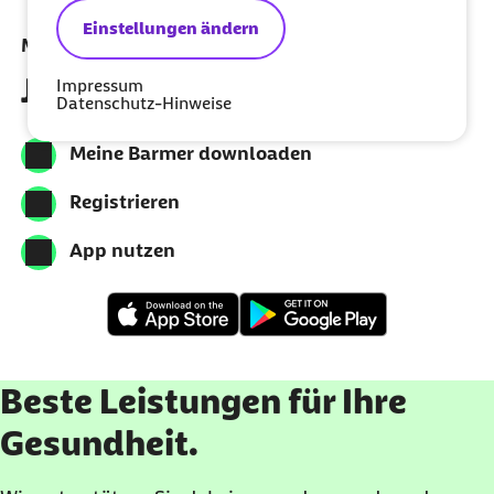
Einstellungen ändern
Meine Barmer per App nutzen
Jetzt herunterladen
Impressum
Datenschutz-Hinweise
Meine Barmer downloaden
Registrieren
App nutzen
Beste Leistungen für Ihre
Gesundheit.