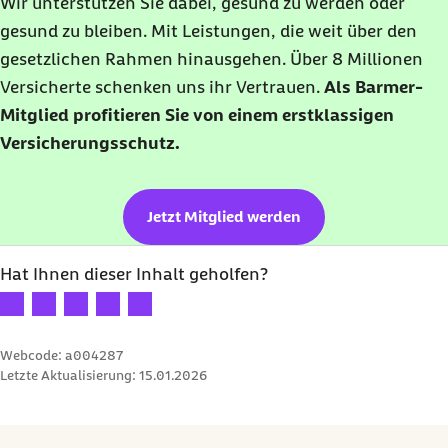
Wir unterstützen Sie dabei, gesund zu werden oder
gesund zu bleiben. Mit Leistungen, die weit über den
gesetzlichen Rahmen hinausgehen. Über 8 Millionen
Versicherte schenken uns ihr Vertrauen.
Als Barmer-
Mitglied profitieren Sie von einem erstklassigen
Versicherungsschutz.
Jetzt Mitglied werden
Hat Ihnen dieser Inhalt geholfen?
Ihre Bewertung: 1 Stern
Ihre Bewertung: 2 Sterne
Ihre Bewertung: 3 Sterne
Ihre Bewertung: 4 Sterne
Ihre Bewertung: 5 Sterne
Webcode: a004287
Letzte Aktualisierung:
15.01.2026