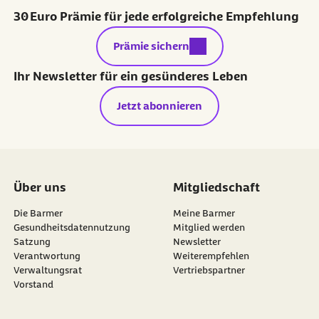
30 Euro Prämie für jede erfolgreiche Empfehlung
externer Link:
Prämie sichern
Ihr Newsletter für ein gesünderes Leben
Jetzt abonnieren
Über uns
Mitgliedschaft
Die Barmer
Meine Barmer
Gesundheitsdatennutzung
Mitglied werden
Satzung
Newsletter
externer Link:
Verantwortung
Weiterempfehlen
Verwaltungsrat
Vertriebspartner
Vorstand