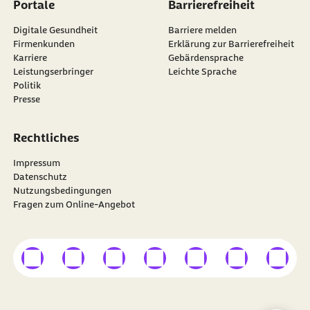
Portale
Barrierefreiheit
Digitale Gesundheit
Barriere melden
Firmenkunden
Erklärung zur Barrierefreiheit
Karriere
Gebärdensprache
Leistungserbringer
Leichte Sprache
Politik
Presse
Rechtliches
Impressum
Datenschutz
Nutzungsbedingungen
Fragen zum Online-Angebot
externer Link
externer Link
externer Link
externer Link
externer Link
externer Link
externer
Besuchen Sie die
BARMER
auf