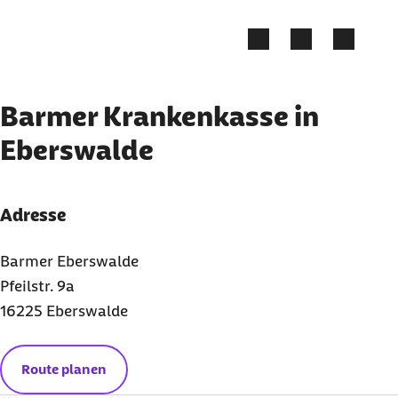
Zum Kontakt Knopf springen
Zum Seiteninhalt springen
Barmer Krankenkasse in
Eberswalde
Adresse
Barmer Eberswalde
Pfeilstr. 9a
16225 Eberswalde
Route planen