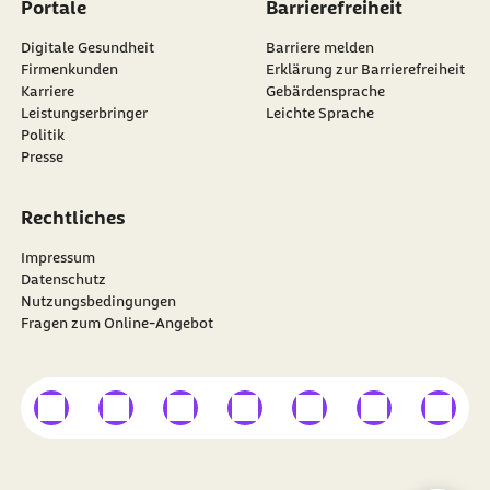
Portale
Barrierefreiheit
Digitale Gesundheit
Barriere melden
Firmenkunden
Erklärung zur Barrierefreiheit
Karriere
Gebärdensprache
Leistungserbringer
Leichte Sprache
Politik
Presse
Rechtliches
Impressum
Datenschutz
Nutzungsbedingungen
Fragen zum Online-Angebot
externer Link
externer Link
externer Link
externer Link
externer Link
externer Link
externer
Besuchen Sie die
BARMER
auf