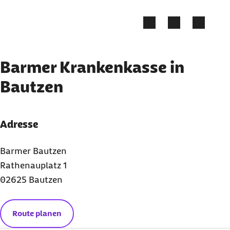
Zum Kontakt Knopf springen
Zum Seiteninhalt springen
Barmer Krankenkasse in
Bautzen
Adresse
Barmer Bautzen
Rathenauplatz 1
02625 Bautzen
Route planen