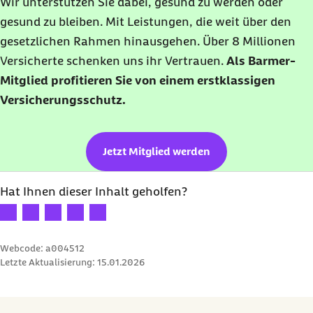
Wir unterstützen Sie dabei, gesund zu werden oder
gesund zu bleiben. Mit Leistungen, die weit über den
gesetzlichen Rahmen hinausgehen. Über 8 Millionen
Versicherte schenken uns ihr Vertrauen.
Als Barmer-
Mitglied profitieren Sie von einem erstklassigen
Versicherungsschutz.
Jetzt Mitglied werden
Hat Ihnen dieser Inhalt geholfen?
Ihre Bewertung: 1 Stern
Ihre Bewertung: 2 Sterne
Ihre Bewertung: 3 Sterne
Ihre Bewertung: 4 Sterne
Ihre Bewertung: 5 Sterne
Webcode: a004512
Letzte Aktualisierung:
15.01.2026