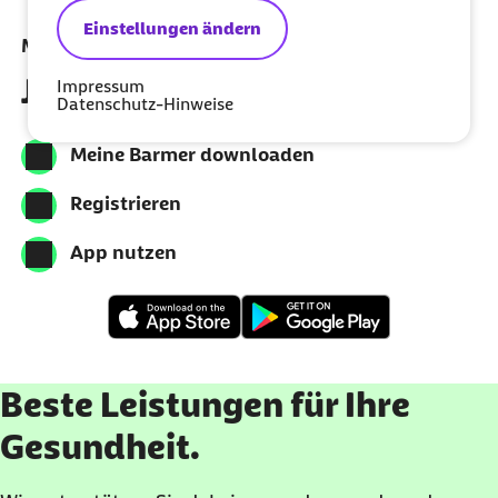
Einstellungen ändern
Meine Barmer per App nutzen
Jetzt herunterladen
Impressum
Datenschutz-Hinweise
Meine Barmer downloaden
Registrieren
App nutzen
Beste Leistungen für Ihre
Gesundheit.