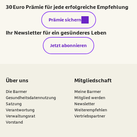
30 Euro Prämie für jede erfolgreiche Empfehlung
externer Link:
Prämie sichern
Ihr Newsletter für ein gesünderes Leben
Jetzt abonnieren
Über uns
Mitgliedschaft
Die Barmer
Meine Barmer
Gesundheitsdatennutzung
Mitglied werden
Satzung
Newsletter
externer Link:
Verantwortung
Weiterempfehlen
Verwaltungsrat
Vertriebspartner
Vorstand