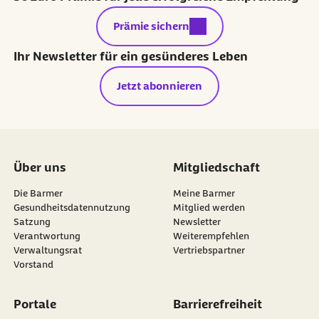
externer Link:
Prämie sichern
Ihr Newsletter für ein gesünderes Leben
Jetzt abonnieren
Über uns
Mitgliedschaft
Die Barmer
Meine Barmer
Gesundheitsdatennutzung
Mitglied werden
Satzung
Newsletter
externer Link:
Verantwortung
Weiterempfehlen
Verwaltungsrat
Vertriebspartner
Vorstand
Portale
Barrierefreiheit