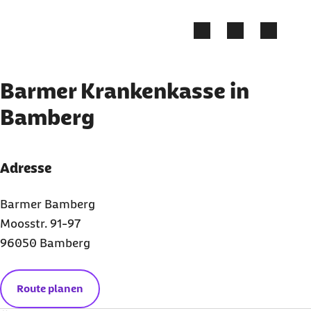
Zum Kontakt Knopf springen
Zum Seiteninhalt springen
Barmer Krankenkasse in
Bamberg
Adresse
Barmer Bamberg
Moosstr. 91-97
96050 Bamberg
Route planen