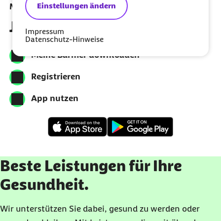
Einstellungen ändern
Meine Barmer per App nutzen
Jetzt herunterladen
Impressum
Datenschutz-Hinweise
Meine Barmer downloaden
Registrieren
App nutzen
Beste Leistungen für Ihre
Gesundheit.
Wir unterstützen Sie dabei, gesund zu werden oder