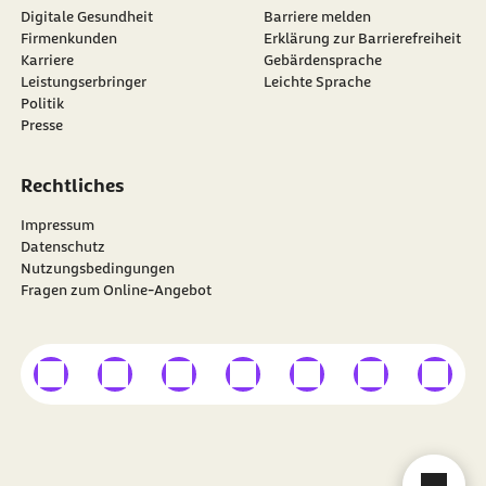
Digitale Gesundheit
Barriere melden
Firmenkunden
Erklärung zur Barrierefreiheit
Karriere
Gebärdensprache
Leistungserbringer
Leichte Sprache
Politik
Presse
Rechtliches
Impressum
Datenschutz
Nutzungsbedingungen
Fragen zum Online-Angebot
externer Link
externer Link
externer Link
externer Link
externer Link
externer Link
externer
Besuchen Sie die
BARMER
auf