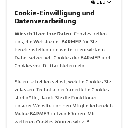
Ganz einfach online ausfüllen
DEU
Cookie-Einwilligung und
Datenverarbeitung
Mitglied werden
Wir schützen Ihre Daten.
Cookies helfen
Entdecken Sie Ihre Vorteile
uns, die Website der BARMER für Sie
bereitzustellen und weiterzuentwickeln.
Barmer Bonus
Dabei setzen wir Cookies der BARMER und
Cookies von Drittanbietern ein.
Punkte sammeln & Prämie auszahlen lassen
Sie entscheiden selbst, welche Cookies Sie
Meine Barmer
zulassen. Technisch erforderliche Cookies
sind nötig, damit Sie die Funktionen
Ein Zugang für alles
unserer Website und den Mitgliederbereich
Meine BARMER nutzen können. Mit
weiteren Cookies können wir z. B.