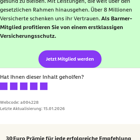
gesund zu bleiben. Mit Leistungen, die weit über den
gesetzlichen Rahmen hinausgehen. Über 8 Millionen
Versicherte schenken uns ihr Vertrauen.
Als Barmer-
Mitglied profitieren Sie von einem erstklassigen
Versicherungsschutz.
Jetzt Mitglied werden
Hat Ihnen dieser Inhalt geholfen?
Ihre Bewertung: 1 Stern
Ihre Bewertung: 2 Sterne
Ihre Bewertung: 3 Sterne
Ihre Bewertung: 4 Sterne
Ihre Bewertung: 5 Sterne
Webcode: a004228
Letzte Aktualisierung:
15.01.2026
30 Euro Prämie für jede erfolgreiche Empfehlung