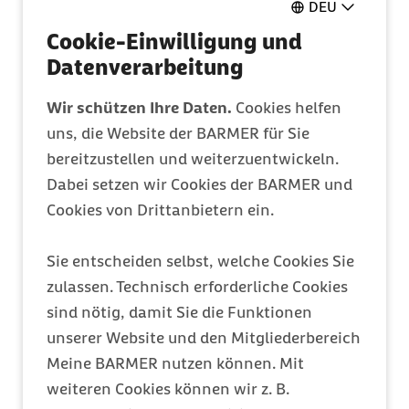
Ganz einfach online ausfüllen
DEU
Cookie-Einwilligung und
Datenverarbeitung
Mitglied werden
Wir schützen Ihre Daten.
Cookies helfen
Entdecken Sie Ihre Vorteile
uns, die Website der BARMER für Sie
bereitzustellen und weiterzuentwickeln.
Barmer Bonus
Dabei setzen wir Cookies der BARMER und
Cookies von Drittanbietern ein.
Punkte sammeln & Prämie auszahlen lassen
Sie entscheiden selbst, welche Cookies Sie
Meine Barmer
zulassen. Technisch erforderliche Cookies
sind nötig, damit Sie die Funktionen
Ein Zugang für alles
unserer Website und den Mitgliederbereich
Meine BARMER nutzen können. Mit
weiteren Cookies können wir z. B.