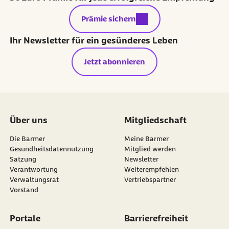
externer Link:
Prämie sichern
Ihr Newsletter für ein gesünderes Leben
Jetzt abonnieren
Über uns
Mitgliedschaft
Die Barmer
Meine Barmer
Gesundheitsdatennutzung
Mitglied werden
Satzung
Newsletter
externer Link:
Verantwortung
Weiterempfehlen
Verwaltungsrat
Vertriebspartner
Vorstand
Portale
Barrierefreiheit