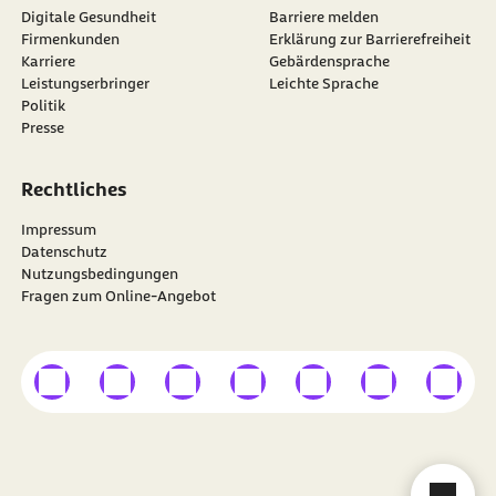
Digitale Gesundheit
Barriere melden
Firmenkunden
Erklärung zur Barrierefreiheit
Karriere
Gebärdensprache
Leistungserbringer
Leichte Sprache
Politik
Presse
Rechtliches
Impressum
Datenschutz
Nutzungsbedingungen
Fragen zum Online-Angebot
externer Link
externer Link
externer Link
externer Link
externer Link
externer Link
externer
Besuchen Sie die
BARMER
auf