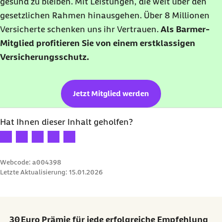
gesund zu bleiben. Mit Leistungen, die weit über den
gesetzlichen Rahmen hinausgehen. Über 8 Millionen
Versicherte schenken uns ihr Vertrauen.
Als Barmer-
Mitglied profitieren Sie von einem erstklassigen
Versicherungsschutz.
Jetzt Mitglied werden
Hat Ihnen dieser Inhalt geholfen?
Ihre Bewertung: 1 Stern
Ihre Bewertung: 2 Sterne
Ihre Bewertung: 3 Sterne
Ihre Bewertung: 4 Sterne
Ihre Bewertung: 5 Sterne
Webcode: a004398
Letzte Aktualisierung:
15.01.2026
30 Euro Prämie für jede erfolgreiche Empfehlung