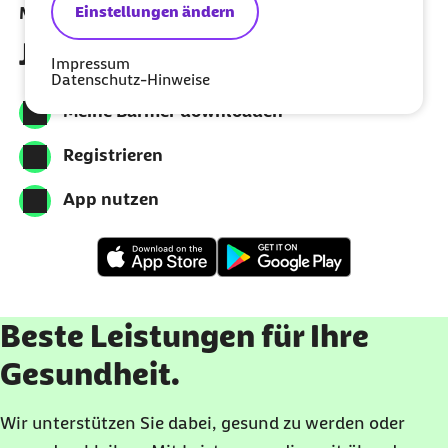
Einstellungen ändern
Meine Barmer per App nutzen
Jetzt herunterladen
Impressum
Datenschutz-Hinweise
Meine Barmer downloaden
Registrieren
App nutzen
Beste Leistungen für Ihre
Gesundheit.
Wir unterstützen Sie dabei, gesund zu werden oder