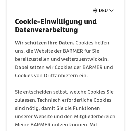
Pflegeantrag
DEU
Ganz einfach online ausfüllen
Cookie-Einwilligung und
Datenverarbeitung
Mitglied werden
Wir schützen Ihre Daten.
Cookies helfen
uns, die Website der BARMER für Sie
Entdecken Sie Ihre Vorteile
bereitzustellen und weiterzuentwickeln.
Dabei setzen wir Cookies der BARMER und
Barmer Bonus
Cookies von Drittanbietern ein.
Punkte sammeln & Prämie auszahlen lassen
Sie entscheiden selbst, welche Cookies Sie
zulassen. Technisch erforderliche Cookies
Meine Barmer
sind nötig, damit Sie die Funktionen
unserer Website und den Mitgliederbereich
Ein Zugang für alles
Meine BARMER nutzen können. Mit