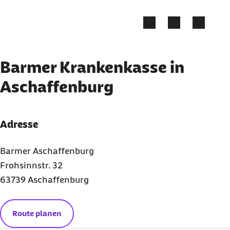
Zum Kontakt Knopf springen
Zum Seiteninhalt springen
Barmer Krankenkasse in
Aschaffenburg
Adresse
Barmer Aschaffenburg
Frohsinnstr. 32
63739 Aschaffenburg
Route planen