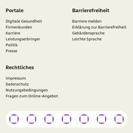
Portale
Barrierefreiheit
Digitale Gesundheit
Barriere melden
Firmenkunden
Erklärung zur Barrierefreiheit
Karriere
Gebärdensprache
Leistungserbringer
Leichte Sprache
Politik
Presse
Rechtliches
Impressum
Datenschutz
Nutzungsbedingungen
Fragen zum Online-Angebot
externer Link
externer Link
externer Link
externer Link
externer Link
externer Link
externer
Besuchen Sie die
BARMER
auf