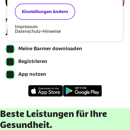
Einstellungen ändern
Meine Barmer per App nutzen
Impressum
Jetzt herunterladen
Datenschutz-Hinweise
Meine Barmer downloaden
Registrieren
App nutzen
Beste Leistungen für Ihre
Gesundheit.