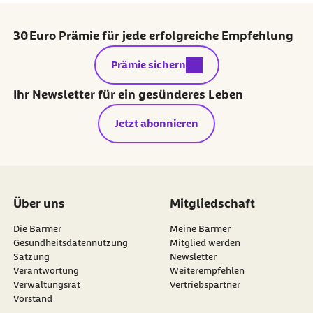
30 Euro Prämie für jede erfolgreiche Empfehlung
externer Link:
Prämie sichern
Ihr Newsletter für ein gesünderes Leben
Jetzt abonnieren
Über uns
Mitgliedschaft
Die Barmer
Meine Barmer
Gesundheitsdatennutzung
Mitglied werden
Satzung
Newsletter
externer Link:
Verantwortung
Weiterempfehlen
Verwaltungsrat
Vertriebspartner
Vorstand