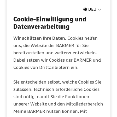
Pflegeantrag
DEU
Ganz einfach online ausfüllen
Cookie-Einwilligung und
Datenverarbeitung
Mitglied werden
Wir schützen Ihre Daten.
Cookies helfen
uns, die Website der BARMER für Sie
Entdecken Sie Ihre Vorteile
bereitzustellen und weiterzuentwickeln.
Dabei setzen wir Cookies der BARMER und
Barmer Bonus
Cookies von Drittanbietern ein.
Punkte sammeln & Prämie auszahlen lassen
Sie entscheiden selbst, welche Cookies Sie
zulassen. Technisch erforderliche Cookies
Meine Barmer
sind nötig, damit Sie die Funktionen
unserer Website und den Mitgliederbereich
Ein Zugang für alles
Meine BARMER nutzen können. Mit