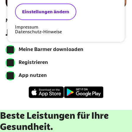
Einstellungen ändern
Meine Barmer per App nutzen
Impressum
Jetzt herunterladen
Datenschutz-Hinweise
Meine Barmer downloaden
Registrieren
App nutzen
Beste Leistungen für Ihre
Gesundheit.