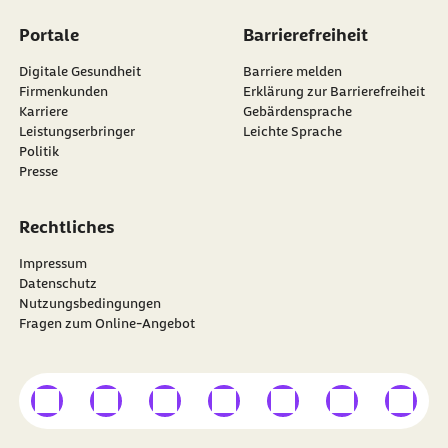
Portale
Barrierefreiheit
Digitale Gesundheit
Barriere melden
Firmenkunden
Erklärung zur Barrierefreiheit
Karriere
Gebärdensprache
Leistungserbringer
Leichte Sprache
Politik
Presse
Rechtliches
Impressum
Datenschutz
Nutzungsbedingungen
Fragen zum Online-Angebot
externer Link
externer Link
externer Link
externer Link
externer Link
externer Link
externer
Besuchen Sie die
BARMER
auf