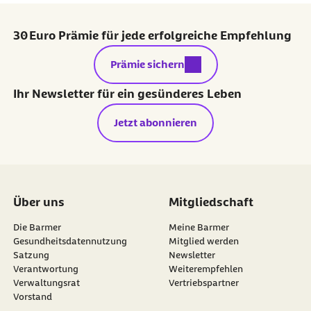
30 Euro Prämie für jede erfolgreiche Empfehlung
externer Link:
Prämie sichern
Ihr Newsletter für ein gesünderes Leben
Jetzt abonnieren
Über uns
Mitgliedschaft
Die Barmer
Meine Barmer
Gesundheitsdatennutzung
Mitglied werden
Satzung
Newsletter
externer Link:
Verantwortung
Weiterempfehlen
Verwaltungsrat
Vertriebspartner
Vorstand