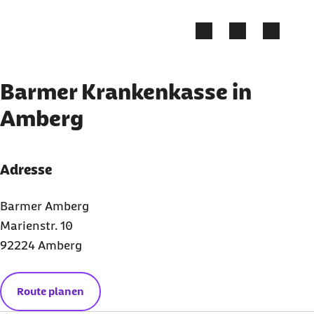
Zum Kontakt Knopf springen
Zum Seiteninhalt springen
Barmer Krankenkasse in
Amberg
Adresse
Barmer Amberg
Marienstr. 10
92224 Amberg
Route planen