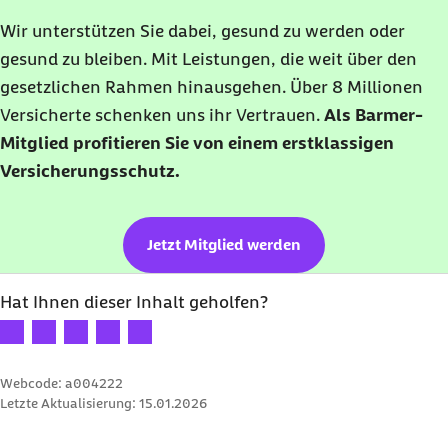
Wir unterstützen Sie dabei, gesund zu werden oder
gesund zu bleiben. Mit Leistungen, die weit über den
gesetzlichen Rahmen hinausgehen. Über 8 Millionen
Versicherte schenken uns ihr Vertrauen.
Als Barmer-
Mitglied profitieren Sie von einem erstklassigen
Versicherungsschutz.
Jetzt Mitglied werden
Hat Ihnen dieser Inhalt geholfen?
Ihre Bewertung: 1 Stern
Ihre Bewertung: 2 Sterne
Ihre Bewertung: 3 Sterne
Ihre Bewertung: 4 Sterne
Ihre Bewertung: 5 Sterne
Webcode: a004222
Letzte Aktualisierung:
15.01.2026