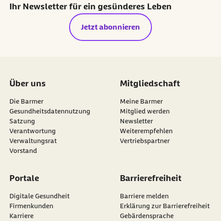
Ihr Newsletter für ein gesünderes Leben
Jetzt abonnieren
Über uns
Mitgliedschaft
Die Barmer
Meine Barmer
Gesundheitsdatennutzung
Mitglied werden
Satzung
Newsletter
externer Link:
Verantwortung
Weiterempfehlen
Verwaltungsrat
Vertriebspartner
Vorstand
Portale
Barrierefreiheit
Digitale Gesundheit
Barriere melden
Firmenkunden
Erklärung zur Barrierefreiheit
Karriere
Gebärdensprache