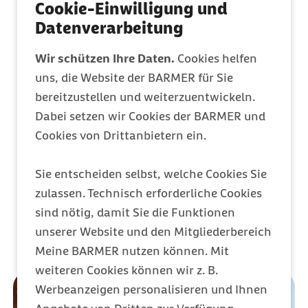
Cookie-Einwilligung und
Mitglied werden
Datenverarbeitung
Entdecken Sie Ihre Vorteile
Wir schützen Ihre Daten.
Cookies helfen
uns, die Website der BARMER für Sie
Barmer Bonus
bereitzustellen und weiterzuentwickeln.
Punkte sammeln & Prämie auszahlen lassen
Dabei setzen wir Cookies der BARMER und
Cookies von Drittanbietern ein.
Meine Barmer
Sie entscheiden selbst, welche Cookies Sie
Ein Zugang für alles
zulassen. Technisch erforderliche Cookies
sind nötig, damit Sie die Funktionen
unserer Website und den Mitgliederbereich
Meine BARMER nutzen können. Mit
weiteren Cookies können wir z. B.
Werbeanzeigen personalisieren und Ihnen