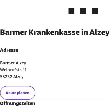
Zum Kontakt Knopf springen
Zum Seiteninhalt springen
Barmer Krankenkasse in Alzey
Adresse
Barmer Alzey
Weinrufstr. 11
55232 Alzey
Route planen
Öffnungszeiten