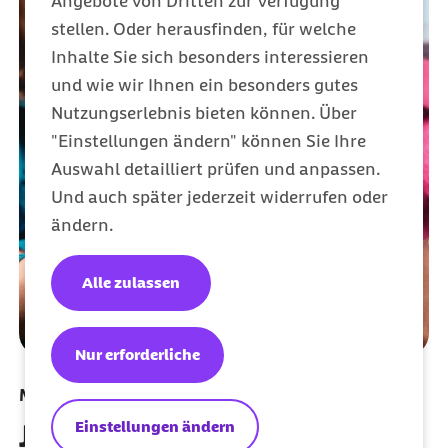
Angebote von Dritten zur Verfügung
stellen. Oder herausfinden, für welche
Inhalte Sie sich besonders interessieren
und wie wir Ihnen ein besonders gutes
Nutzungserlebnis bieten können. Über
"Einstellungen ändern" können Sie Ihre
Auswahl detailliert prüfen und anpassen.
Und auch später jederzeit widerrufen oder
ändern.
Alle zulassen
Nur erforderliche
Meine Barmer per App nutzen
Einstellungen ändern
Jetzt herunterladen