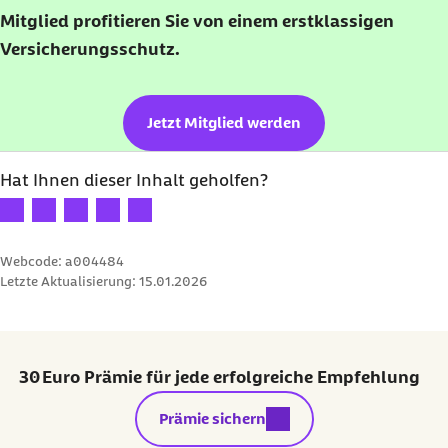
Mitglied profitieren Sie von einem erstklassigen
Versicherungsschutz.
Jetzt Mitglied werden
Hat Ihnen dieser Inhalt geholfen?
Ihre Bewertung: 1 Stern
Ihre Bewertung: 2 Sterne
Ihre Bewertung: 3 Sterne
Ihre Bewertung: 4 Sterne
Ihre Bewertung: 5 Sterne
Webcode: a004484
Letzte Aktualisierung:
15.01.2026
30 Euro Prämie für jede erfolgreiche Empfehlung
externer Link:
Prämie sichern