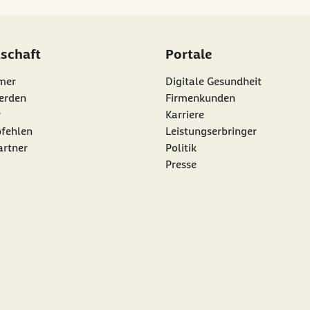
dschaft
Portale
mer
Digitale Gesundheit
erden
Firmenkunden
r
Karriere
nk:
fehlen
Leistungserbringer
artner
Politik
Presse