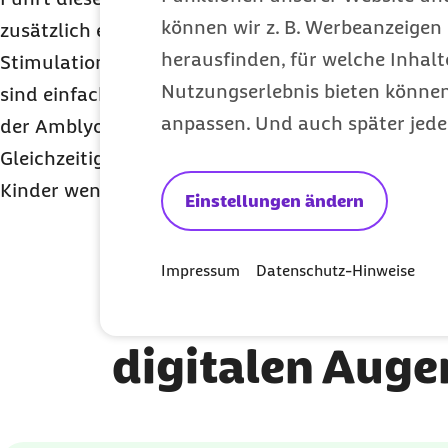
können wir z. B. Werbeanzeigen 
zusätzlich ein digitales Augentraining für Kinder 
herausfinden, für welche Inhalt
Stimulationstherapie zum Einsatz kommen. Die Ü
Nutzungserlebnis bieten können.
sind einfach zu verstehen und machen zudem noc
anpassen. Und auch später jede
der Amblyopie-Therapie ist es, die Sehleistung da
Gleichzeitig kann die Pflaster-Tragezeit verringert
Kinder weniger Leidensdruck erfahren.
Einstellungen ändern
Impressum
Datenschutz-Hinweise
Welche Leistun
digitalen Auge