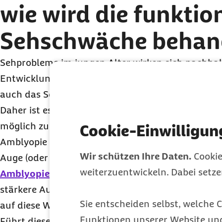
wie wird die funktio
Sehschwäche behan
Sehprobleme im jungen Alter wirken sich nachhal
Entwicklung eines Kindes aus: Leistungsfähigkeit
auch das Selbstvertrauen Ihres Kindes können neg
Daher ist es wichtig, eine bestehende Sehschwäch
möglich zu behandeln.
Cookie-Einwilligun
Amblyopie bedeutet, dass das Gehirn nicht gut e
Wir schützen Ihre Daten.
Cookie
Auge (oder selten auch beide Augen) anschaut. Z
weiterzuentwickeln. Dabei setz
Amblyopie
wird das schwächere Auge gezielt train
stärkere Auge mit einem Pflaster verklebt (Okklu
Sie entscheiden selbst, welche C
auf diese Weise gefordert.
Funktionen unserer Website un
Führt diese Pflastertherapie nicht zum gewünsch