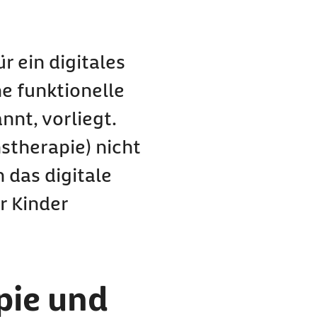
ionelle Sehschwäche
 Augentraining für
 ein digitales
e funktionelle
pie?
nt, vorliegt.
 Kinder in Anspruch
nstherapie) nicht
ugentraining
 das digitale
r Kinder
pie und