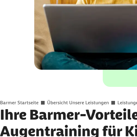
Sie befinden sich hier:
Barmer Startseite
Übersicht Unsere Leistungen
Leistung
Ihre Barmer-Vorteil
Augentraining für K