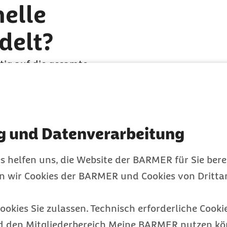
nelle
delt?
tig auf die gesamte
, Lebensqualität und
ativ beeinflusst werden.
e bei Kindern so früh wie
g und Datenverarbeitung
rkennen kann, was das
s helfen uns, die Website der BARMER für Sie bere
ur Behandlung einer
en wir Cookies der BARMER und Cookies von Drittan
iert. Dabei wird das
sion) und das schwächere
ookies Sie zulassen. Technisch erforderliche Cookie
d den Mitgliederbereich Meine BARMER nutzen kön
ten Ergebnis, kann