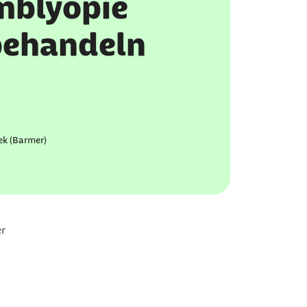
mblyopie
behandeln
ek (Barmer)
er