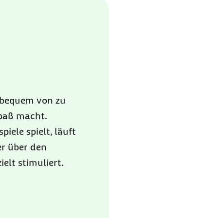
d bequem von zu
Spaß macht.
iele spielt, läuft
er über den
elt stimuliert.