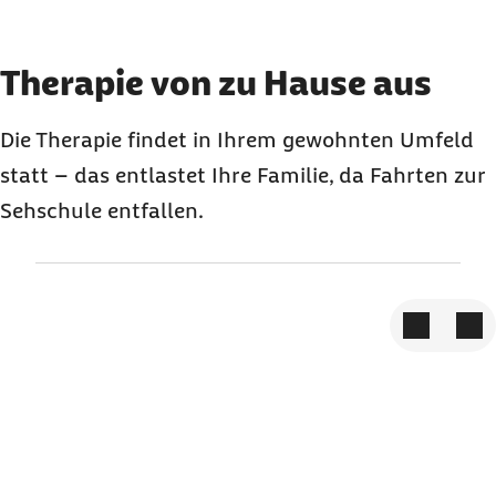
Element 3 von 3
Therapie von zu Hause aus
Die Therapie findet in Ihrem gewohnten Umfeld
statt – das entlastet Ihre Familie, da Fahrten zur
Sehschule entfallen.
Zum vorige
Zum 