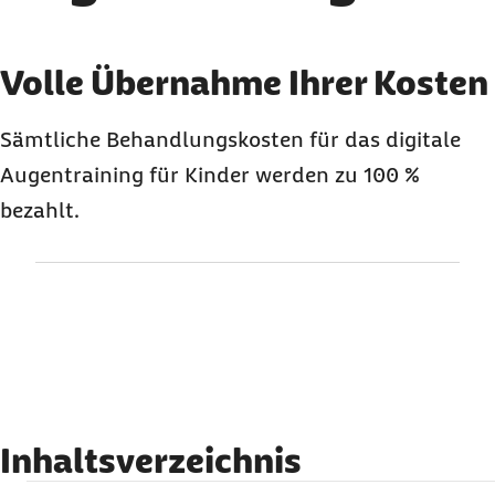
Karussell mit 3 Elementen
Element 1 von 3
Volle Übernahme Ihrer Kosten
Sämtliche Behandlungskosten für das digitale
Augentraining für Kinder werden zu 100 %
bezahlt.
Inhaltsverzeichnis