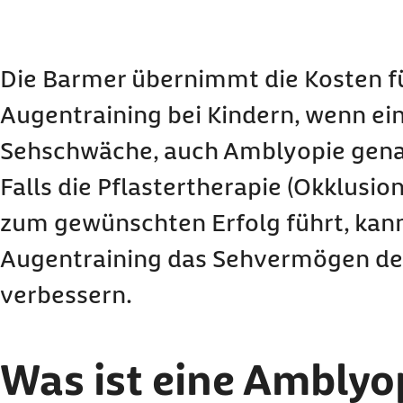
Was ist eine Amblyopie und wie wird die funkt
behandelt?
Welche Leistungen erhalten Sie beim digitalen
Die Barmer übernimmt die Kosten für
Kinder?
Augentraining bei Kindern, wenn ein
Bezahlt die Krankenkasse die
Amblyopie
-Thera
Sehschwäche, auch Amblyopie genan
Wie können Sie das digitale Augentraining für
nehmen?
Falls die Pflastertherapie (Okklusio
Häufige Fragen und Antworten zu digitalem A
zum gewünschten Erfolg führt, kann
Augentraining das Sehvermögen de
verbessern.
Was ist eine Amblyo