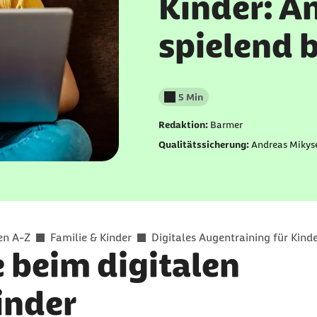
Kinder: A
spielend 
5 Min
Lesedauer weniger als
Redaktion:
Barmer
Qualitätssicherung:
Andreas Mikys
en A-Z
Familie & Kinder
Digitales Augentraining für Kind
e beim digitalen
inder