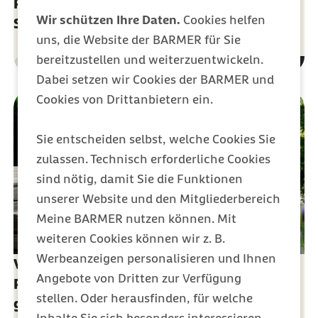
Patientenwille - Ihr Recht auf
Wir schützen Ihre Daten.
Cookies helfen
Selbstbestimmung
uns, die Website der BARMER für Sie
bereitzustellen und weiterzuentwickeln.
Gesundheit
Kategorie
Dabei setzen wir Cookies der BARMER und
Cookies von Drittanbietern ein.
Sie entscheiden selbst, welche Cookies Sie
zulassen. Technisch erforderliche Cookies
sind nötig, damit Sie die Funktionen
unserer Website und den Mitgliederbereich
Meine BARMER nutzen können. Mit
weiteren Cookies können wir z. B.
Werbeanzeigen personalisieren und Ihnen
Vertrauensverhältnis zwischen Arzt und
Angebote von Dritten zur Verfügung
Patient - wichtige Voraussetzung für
stellen. Oder herausfinden, für welche
gelungene Behandlung