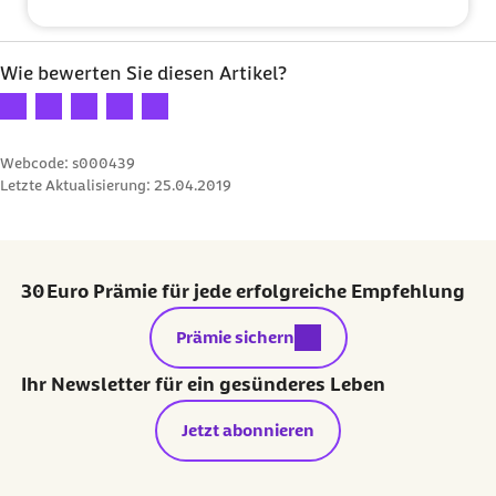
Wie bewerten Sie diesen Artikel?
Ihre Bewertung: 1 Stern
Ihre Bewertung: 2 Sterne
Ihre Bewertung: 3 Sterne
Ihre Bewertung: 4 Sterne
Ihre Bewertung: 5 Sterne
Webcode: s000439
Letzte Aktualisierung:
25.04.2019
30 Euro Prämie für jede erfolgreiche Empfehlung
externer Link:
Prämie sichern
Ihr Newsletter für ein gesünderes Leben
Jetzt abonnieren