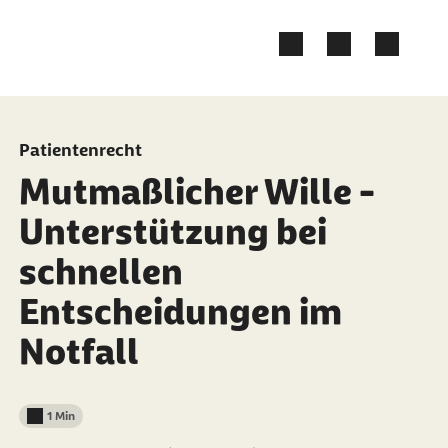
Zum Kontakt Knopf springen
Zum Seiteninhalt springen
Patientenrecht
Mutmaßlicher Wille -
Unterstützung bei
schnellen
Entscheidungen im
Notfall
1 Min
Lesedauer weniger als