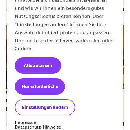
Inhalte Sie sich besonders interessieren
und wie wir Ihnen ein besonders gutes
Gesundheit
Kategorie
Nutzungserlebnis bieten können. Über
"Einstellungen ändern" können Sie Ihre
Auswahl detailliert prüfen und anpassen.
Und auch später jederzeit widerrufen oder
ändern.
Alle zulassen
Nur erforderliche
Vorsorgevollmacht - übergeben Sie
Vertrauenspersonen für den Notfall die
Einstellungen ändern
Entscheidungsgewalt
Impressum
Gesundheit
Datenschutz-Hinweise
Kategorie