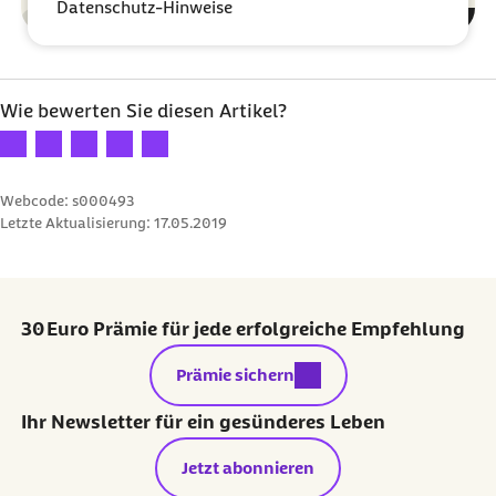
Datenschutz-Hinweise
Gesundheit
Kategorie
Wie bewerten Sie diesen Artikel?
Ihre Bewertung: 1 Stern
Ihre Bewertung: 2 Sterne
Ihre Bewertung: 3 Sterne
Ihre Bewertung: 4 Sterne
Ihre Bewertung: 5 Sterne
Webcode: s000493
Letzte Aktualisierung:
17.05.2019
30 Euro Prämie für jede erfolgreiche Empfehlung
externer Link:
Prämie sichern
Ihr Newsletter für ein gesünderes Leben
Jetzt abonnieren