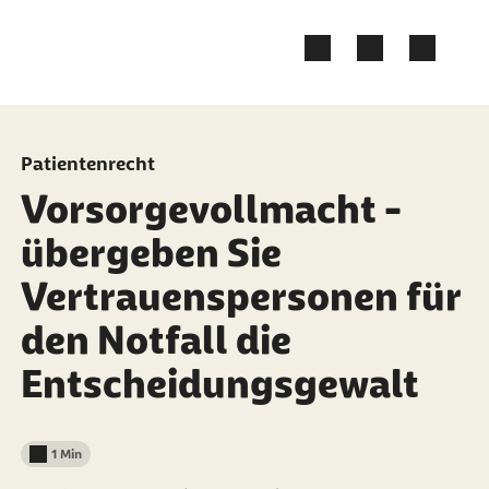
Zum Kontakt Knopf springen
Zum Seiteninhalt springen
Patientenrecht
Vorsorgevollmacht -
übergeben Sie
Vertrauenspersonen für
den Notfall die
Entscheidungsgewalt
1 Min
Lesedauer weniger als