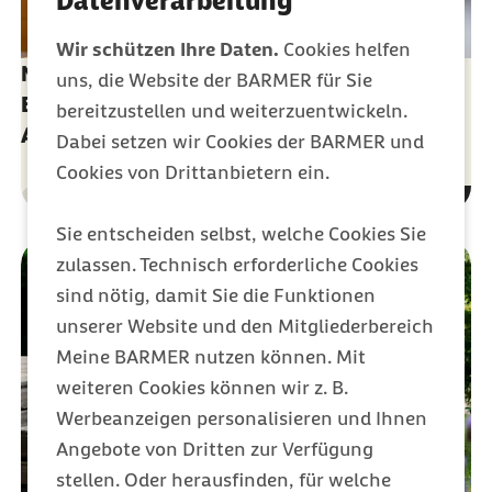
Datenverarbeitung
Wir schützen Ihre Daten.
Cookies helfen
Nichtwissen - das Recht des Patienten zur
uns, die Website der BARMER für Sie
Entbindung des Arztes von der
bereitzustellen und weiterzuentwickeln.
Aufklärungspflicht
Dabei setzen wir Cookies der BARMER und
Cookies von Drittanbietern ein.
Gesundheit
Kategorie
Sie entscheiden selbst, welche Cookies Sie
zulassen. Technisch erforderliche Cookies
sind nötig, damit Sie die Funktionen
unserer Website und den Mitgliederbereich
Meine BARMER nutzen können. Mit
weiteren Cookies können wir z. B.
Werbeanzeigen personalisieren und Ihnen
Angebote von Dritten zur Verfügung
stellen. Oder herausfinden, für welche