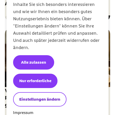
Aufklärung
Inhalte Sie sich besonders interessieren
und wie wir Ihnen ein besonders gutes
Nutzungserlebnis bieten können. Über
Gesundheit
Kategorie
"Einstellungen ändern" können Sie Ihre
Auswahl detailliert prüfen und anpassen.
Und auch später jederzeit widerrufen oder
ändern.
Alle zulassen
Nur erforderliche
Vertrauensverhältnis zwischen Arzt und
Patient - wichtige Voraussetzung für
Einstellungen ändern
gelungene Behandlung
Impressum