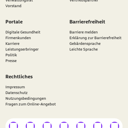
Verwaltungsrat
Vertriebspartner
Vorstand
Portale
Barrierefreiheit
Digitale Gesundheit
Barriere melden
Firmenkunden
Erklärung zur Barrierefreiheit
Karriere
Gebärdensprache
Leistungserbringer
Leichte Sprache
Politik
Presse
Rechtliches
Impressum
Datenschutz
Nutzungsbedingungen
Fragen zum Online-Angebot
externer Link
externer Link
externer Link
externer Link
externer Link
externer Link
externer