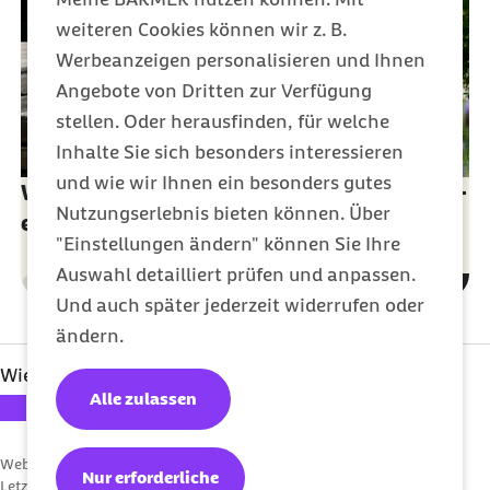
weiteren Cookies können wir z. B.
Werbeanzeigen personalisieren und Ihnen
Angebote von Dritten zur Verfügung
stellen. Oder herausfinden, für welche
Inhalte Sie sich besonders interessieren
und wie wir Ihnen ein besonders gutes
Wahlrechte der Patientinnen und Patienten -
Nutzungserlebnis bieten können. Über
entscheiden Sie selbst, wer Sie behandelt
"Einstellungen ändern" können Sie Ihre
Auswahl detailliert prüfen und anpassen.
Gesundheit
Kategorie
Und auch später jederzeit widerrufen oder
ändern.
Wie bewerten Sie diesen Artikel?
Alle zulassen
Ihre Bewertung: 1 Stern
Ihre Bewertung: 2 Sterne
Ihre Bewertung: 3 Sterne
Ihre Bewertung: 4 Sterne
Ihre Bewertung: 5 Sterne
Webcode: s000492
Nur erforderliche
Letzte Aktualisierung:
25.04.2019