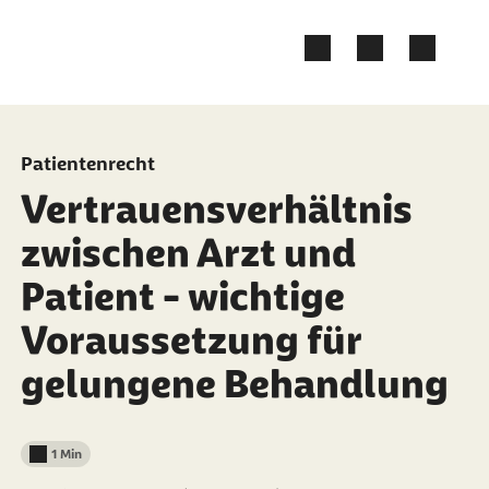
Zum Kontakt Knopf springen
Zum Seiteninhalt springen
Patientenrecht
Vertrauensverhältnis
zwischen Arzt und
Patient - wichtige
Voraussetzung für
gelungene Behandlung
1 Min
Lesedauer weniger als