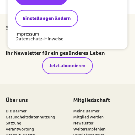
Einstellungen ändern
30 Euro Prämie für jede erfolgreiche Empfehlung
Impressum
Datenschutz-Hinweise
externer Link:
Prämie sichern
Ihr Newsletter für ein gesünderes Leben
Jetzt abonnieren
Über uns
Mitgliedschaft
Die Barmer
Meine Barmer
Gesundheitsdatennutzung
Mitglied werden
Satzung
Newsletter
externer Link:
Verantwortung
Weiterempfehlen