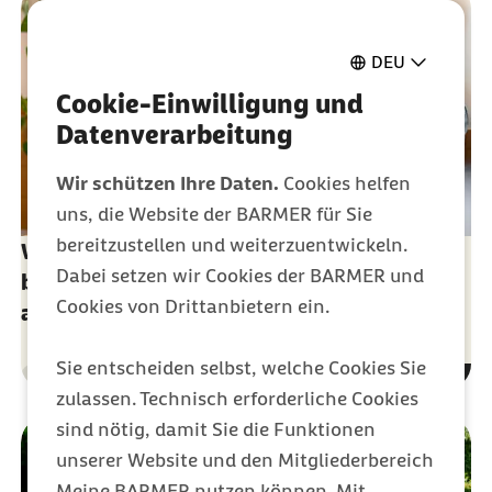
DEU
Cookie-Einwilligung und
Datenverarbeitung
Wir schützen Ihre Daten.
Cookies helfen
uns, die Website der BARMER für Sie
bereitzustellen und weiterzuentwickeln.
Wahlrechte der Ärztinnen und Ärzte - nur in
Dabei setzen wir Cookies der BARMER und
begründeten Ausnahmefällen dürfen Sie
Cookies von Drittanbietern ein.
abgelehnt werden
Sie entscheiden selbst, welche Cookies Sie
Gesundheit
Kategorie
zulassen. Technisch erforderliche Cookies
sind nötig, damit Sie die Funktionen
unserer Website und den Mitgliederbereich
Meine BARMER nutzen können. Mit