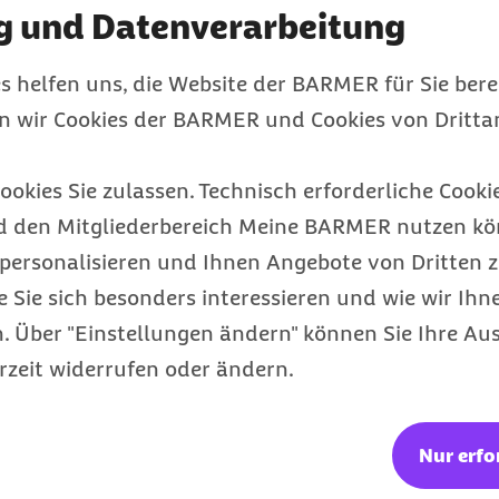
g und Datenverarbeitung
önnten Sie auch inte
s helfen uns, die Website der BARMER für Sie bere
en wir Cookies der BARMER und Cookies von Drittan
ookies Sie zulassen. Technisch erforderliche Cookie
d den Mitgliederbereich Meine BARMER nutzen kön
personalisieren und Ihnen Angebote von Dritten z
e Sie sich besonders interessieren und wie wir Ihn
 Über "Einstellungen ändern" können Sie Ihre Aus
rzeit widerrufen oder ändern.
Notdienst - Ihre
Nur erfo
medizinische Hilfe