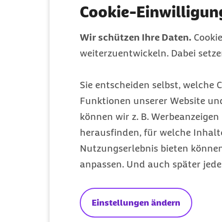
Cookie-Einwilligun
Diese Artikel k
Wir schützen Ihre Daten.
Cookie
weiterzuentwickeln. Dabei setz
Sie entscheiden selbst, welche C
Funktionen unserer Website un
können wir z. B. Werbeanzeigen 
herausfinden, für welche Inhalt
Nutzungserlebnis bieten können.
anpassen. Und auch später jede
Krankheiten A-Z
Einstellungen ändern