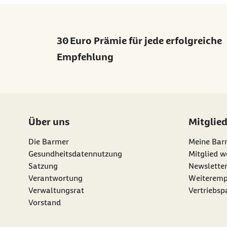
30 Euro Prämie für jede erfolgreiche
Empfehlung
Über uns
Mitglie
Die Barmer
Meine Bar
Gesundheitsdatennutzung
Mitglied w
Satzung
Newslette
externer Li
Verantwortung
Weiteremp
Verwaltungsrat
Vertriebsp
Vorstand