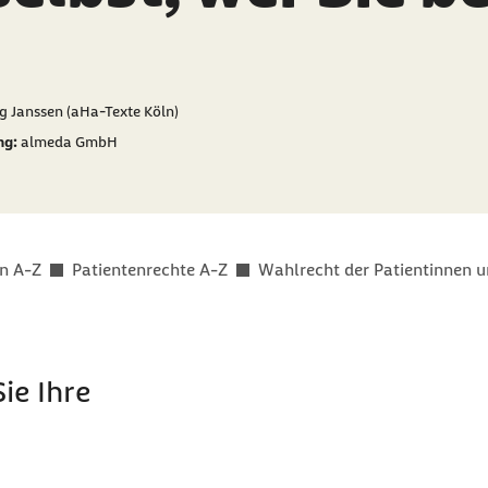
er als
g Janssen (aHa-Texte Köln)
ng:
almeda GmbH
n A-Z
Patientenrechte A-Z
Wahlrecht der Patientinnen u
ie Ihre