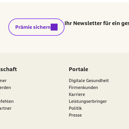
Ihr Newsletter für ein g
externer Link:
Prämie sichern
dschaft
Portale
mer
Digitale Gesundheit
erden
Firmenkunden
r
Karriere
nk:
fehlen
Leistungserbringer
artner
Politik
Presse