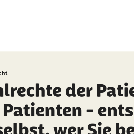
cht
lrechte der Pati
 Patienten - ent
selbst, wer Sie 