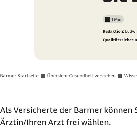
1 Min
Lesedauer wenig
Redaktion:
Ludwi
Qualitätssicheru
Sie befinden sich hier:
Barmer Startseite
Übersicht Gesundheit verstehen
Wisse
Als Versicherte der Barmer können S
Ärztin/Ihren Arzt frei wählen.