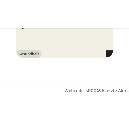
außerhalb der
üblichen
Sprechstunden
Gesundheit
Kategorie
n
 Sterne
ng: 3 Sterne
ertung: 4 Sterne
 Bewertung: 5 Sterne
Webcode: s000496
Letzte Aktua