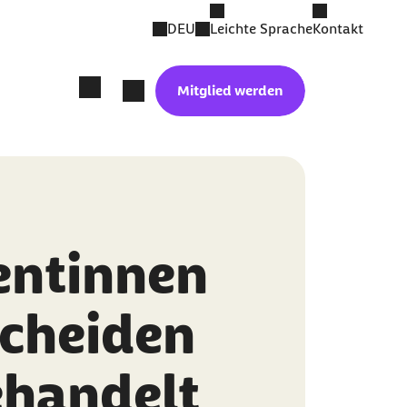
DEU
Leichte Sprache
Kontakt
Mitglied werden
entinnen
scheiden
behandelt