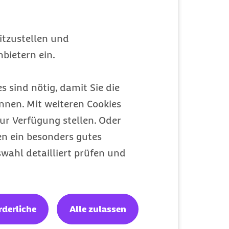
ressieren
itzustellen und
bietern ein.
s sind nötig, damit Sie die
nen. Mit weiteren Cookies
ur Verfügung stellen. Oder
en ein besonders gutes
wahl detailliert prüfen und
Wahlrechte der
rderliche
Alle zulassen
Ärztinnen und Ärzte -