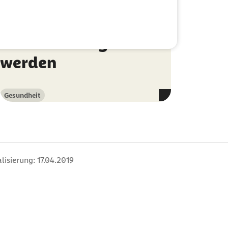
nur in begründeten
Ausnahmefällen
dürfen Sie abgelehnt
werden
Gesundheit
Kategorie
lisierung:
17.04.2019