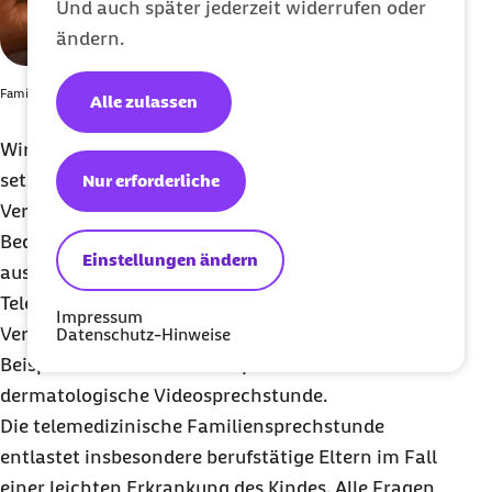
Und auch später jederzeit widerrufen oder
ändern.
Familiensprechstunde entlastet berufstätige Eltern
Alle zulassen
Wir möchten mit diesem Angebot einen Impuls
setzen, um die Videosprechstunde stärker in der
Nur erforderliche
Versorgungslandschaft zu verankern und an den
Bedürfnissen von Patientinnen und Patienten
Einstellungen ändern
auszurichten. Deshalb entwickeln wir den
Teledoktor auf Basis des Feedbacks unserer
Impressum
Versicherten kontinuierlich weiter. Zwei aktuelle
Datenschutz-Hinweise
Beispiele sind die Familiensprechstunde und die
dermatologische Videosprechstunde.
Die telemedizinische Familiensprechstunde
entlastet insbesondere berufstätige Eltern im Fall
einer leichten Erkrankung des Kindes. Alle Fragen