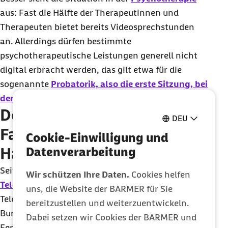
aus: Fast die Hälfte der Therapeutinnen und
Therapeuten bietet bereits Videosprechstunden
an. Allerdings dürfen bestimmte
psychotherapeutische Leistungen generell nicht
digital erbracht werden, das gilt etwa für die
sogenannte
Probatorik, also die erste Sitzung, bei
der die Beschwerden abgefragt werden.
Der Teledoktor:
DEU
Familiensprechstunde und
Cookie-Einwilligung und
Hautarzt per Video
Datenverarbeitung
Seit fast 20 Jahren bietet die Barmer mit dem
Wir schützen Ihre Daten.
Cookies helfen
Teledoktor
ein ärztliches Beratungsangebot per
uns, die Website der BARMER für Sie
Telefon und Video an. 2018 wurde beim
bereitzustellen und weiterzuentwickeln.
Bundesärztetag das bis dahin geltende
Dabei setzen wir Cookies der BARMER und
Fernbehandlungsverbot für Ärztinnen und Ärzte