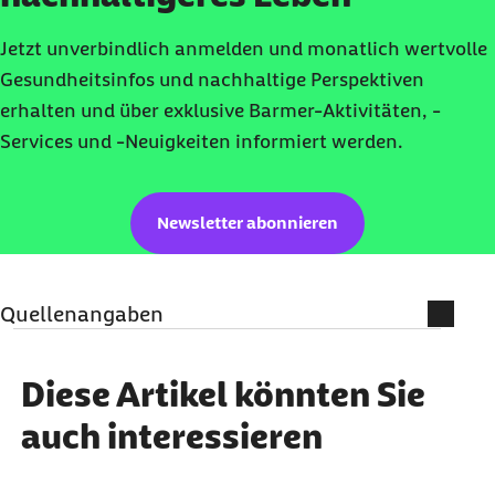
Jetzt unverbindlich anmelden und monatlich wertvolle
Gesundheitsinfos und nachhaltige Perspektiven
erhalten und über exklusive Barmer-Aktivitäten, -
Services und -Neuigkeiten informiert werden.
Newsletter abonnieren
Quellenangaben
Literatur und weiterführende
Informationen
Diese Artikel könnten Sie
auch interessieren
BCG (Abruf vom 17.10.2022): Digitale
Arztkonsultationen in Deutschland