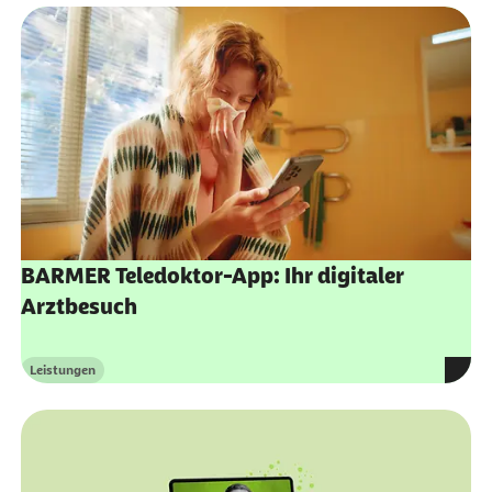
(
https://web-assets.bcg.com/img-
src/Digitale_Arztkonsultationen_BCG_Mai2018_
196796.pdf
)
McKinsey (Abruf vom 17.10.2022): eHealth
Monitor 2020.
(
https://www.mckinsey.de/~/media/mckinsey/lo
11-
12%20ehealth%20monitor/ehealth%20monitor%2
BARMER Teledoktor-App: Ihr digitaler
Arztbesuch
Leistungen
Kategorie