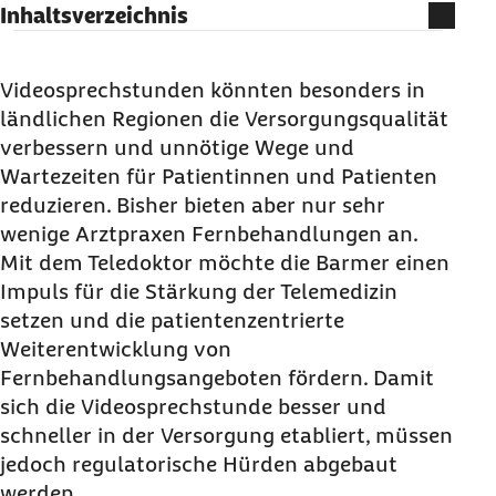
Inhaltsverzeichnis
Die Videosprechstunde verbessert die
Versorgungsqualität
Videosprechstunden könnten besonders in
ländlichen Regionen die Versorgungsqualität
Viel zu wenige Arztpraxen bieten eine
verbessern und unnötige Wege und
Fernbehandlung an
Wartezeiten für Patientinnen und Patienten
Der Teledoktor: Familiensprechstunde und
reduzieren. Bisher bieten aber nur sehr
Hautarzt per Video
wenige Arztpraxen Fernbehandlungen an.
Regulatorische Hürden für die
Mit dem Teledoktor möchte die Barmer einen
Videosprechstunde abbauen
Impuls für die Stärkung der Telemedizin
setzen und die patientenzentrierte
Weiterentwicklung von
Fernbehandlungsangeboten fördern. Damit
sich die Videosprechstunde besser und
schneller in der Versorgung etabliert, müssen
jedoch regulatorische Hürden abgebaut
werden.