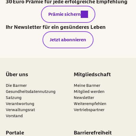
30 Euro Prämie für jede erfolgreiche Empfehlung
externer Link:
Prämie sichern
Ihr Newsletter für ein gesünderes Leben
Jetzt abonnieren
Über uns
Mitgliedschaft
Die Barmer
Meine Barmer
Gesundheitsdatennutzung
Mitglied werden
Satzung
Newsletter
externer Link:
Verantwortung
Weiterempfehlen
Verwaltungsrat
Vertriebspartner
Vorstand
Portale
Barrierefreiheit