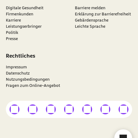
Digitale Gesundheit
Barriere melden
Firmenkunden
Erklärung zur Barrierefreiheit
Karriere
Gebärdensprache
Leistungserbringer
Leichte Sprache
Politik
Presse
Rechtliches
Impressum
Datenschutz
Nutzungsbedingungen
Fragen zum Online-Angebot
externer Link
externer Link
externer Link
externer Link
externer Link
externer Link
externer
Besuchen Sie die
BARMER
auf