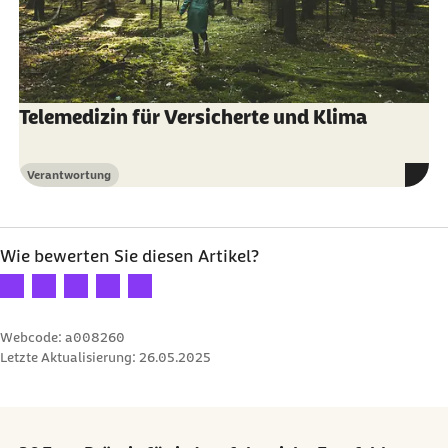
Telemedizin für Versicherte und Klima
Verantwortung
Kategorie
Wie bewerten Sie diesen Artikel?
Ihre Bewertung: 1 Stern
Ihre Bewertung: 2 Sterne
Ihre Bewertung: 3 Sterne
Ihre Bewertung: 4 Sterne
Ihre Bewertung: 5 Sterne
Webcode: a008260
Letzte Aktualisierung:
26.05.2025