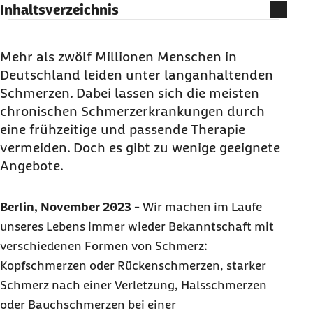
Inhaltsverzeichnis
Anhaltender Schmerz hat selten nur eine
Ursache
Mehr als zwölf Millionen Menschen in
Deutschland leiden unter langanhaltenden
Ganzheitliche Therapie statt rein
Schmerzen. Dabei lassen sich die meisten
medikamentöser Behandlung
chronischen Schmerzerkrankungen durch
Zu wenig Qualifizierung und fehlende Angebote
eine frühzeitige und passende Therapie
Innovationsprojekt erprobt berufsbegleitende
vermeiden. Doch es gibt zu wenige geeignete
Therapie
Angebote.
Therapie-Angebote an Patientenbedürfnissen
ausrichten
Berlin, November 2023 -
Wir machen im Laufe
unseres Lebens immer wieder Bekanntschaft mit
verschiedenen Formen von Schmerz:
Kopfschmerzen oder Rückenschmerzen, starker
Schmerz nach einer Verletzung, Halsschmerzen
oder Bauchschmerzen bei einer