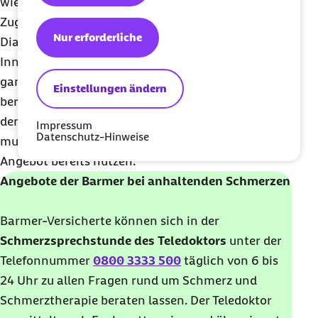
wiederkehrenden oder anhaltenden Schmerzen
Zugang zu einer ganzheitlichen multimodalen
Nur erforderliche
Diagnostik. Derzeit läuft mit PAIN 2.0 ein weiteres
Innovationsprojekt, das den Fokus auf eine
ganzheitliche Schmerztherapie legt, die auch
Einstellungen ändern
berufsbegleitend möglich ist. Versicherte, bei
denen sich in der Diagnostik der Bedarf einer
Impressum
Datenschutz-Hinweise
multimodalen Therapie zeigt, können dieses
Angebot bereits nutzen.
Angebote der Barmer bei anhaltenden Schmerzen
Barmer-Versicherte können sich in der
Schmerzsprechstunde des Teledoktors
unter der
Telefonnummer
0800 3333 500
täglich von 6 bis
24 Uhr zu allen Fragen rund um Schmerz und
Schmerztherapie beraten lassen. Der Teledoktor