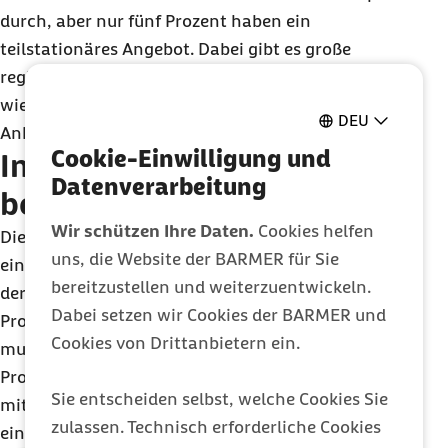
durch, aber nur fünf Prozent haben ein
teilstationäres Angebot. Dabei gibt es große
regionale Unterschiede. In einigen Bundesländern
wie Schleswig-Holstein, Hamburg oder Sachsen-
DEU
Anhalt existieren so gut wie gar keine Angebote.
Cookie-Einwilligung und
Innovationsprojekt erprobt
Datenverarbeitung
berufsbegleitende Therapie
Wir schützen Ihre Daten.
Cookies helfen
Die Barmer engagiert sich seit vielen Jahren für
uns, die Website der BARMER für Sie
eine bessere Schmerzversorgung. Gemeinsam mit
bereitzustellen und weiterzuentwickeln.
der Deutschen Schmerzgesellschaft hat sie im
Dabei setzen wir Cookies der BARMER und
Projekt PAIN2020 den Nutzen einer ambulanten
Cookies von Drittanbietern ein.
multimodalen Schmerzdiagnostik erprobt. Das
Projekt wurde 2020 abgeschlossen. Die Barmer hat
Sie entscheiden selbst, welche Cookies Sie
mittlerweile aufbauend auf den Projektergebnissen
zulassen. Technisch erforderliche Cookies
ein eigenes Angebot entwickelt.