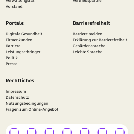
Verwaltungsrat
Vertriebspartner
Vorstand
Portale
Barrierefreiheit
Digitale Gesundheit
Barriere melden
Firmenkunden
Erklärung zur Barrierefreiheit
Karriere
Gebärdensprache
Leistungserbringer
Leichte Sprache
Politik
Presse
Rechtliches
Impressum
Datenschutz
Nutzungsbedingungen
Fragen zum Online-Angebot
externer Link
externer Link
externer Link
externer Link
externer Link
externer Link
externer