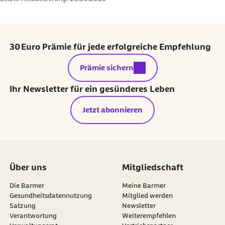
30 Euro Prämie für jede erfolgreiche Empfehlung
externer Link:
Prämie sichern
Ihr Newsletter für ein gesünderes Leben
Jetzt abonnieren
Über uns
Mitgliedschaft
Die Barmer
Meine Barmer
Gesundheitsdatennutzung
Mitglied werden
Satzung
Newsletter
externer Link:
Verantwortung
Weiterempfehlen