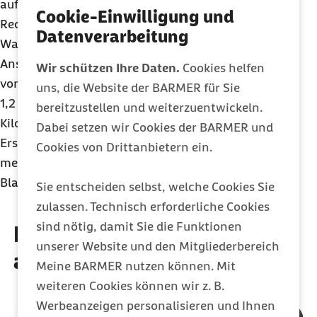
aufgebraucht sind. Die Produktion von
Cookie-Einwilligung und
Recycling
papier bringt eine Ersparnis von 83%
Datenverarbeitung
Wasser, 72% Energie und 53% der
CO2
-Emissionen.
Anstelle von bis zu 2,2 kg
Holz
für die Herstellung
Wir schützen Ihre Daten.
Cookies helfen
von einem Kilogramm Frischfaserpapier werden
uns, die Website der BARMER für Sie
1,2 kg Altpapier für die Herstellung von einem
bereitzustellen und weiterzuentwickeln.
Kilogramm
Recycling
papier eingesetzt. Die
Dabei setzen wir Cookies der BARMER und
Ersparnis an Holz liegt entsprechend bei 100%. Am
Cookies von Drittanbietern ein.
meisten entlastet die Umwelt aber weiterhin jedes
Blatt Papier, das nicht bedruckt wird.
Sie entscheiden selbst, welche Cookies Sie
zulassen. Technisch erforderliche Cookies
sind nötig, damit Sie die Funktionen
Diese Artikel könnten Sie
unserer Website und den Mitgliederbereich
auch interessieren
Meine BARMER nutzen können. Mit
weiteren Cookies können wir z. B.
Werbeanzeigen personalisieren und Ihnen