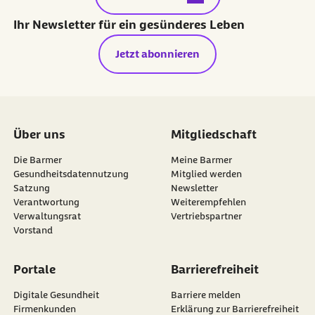
Ihr Newsletter für ein gesünderes Leben
Jetzt abonnieren
Über uns
Mitgliedschaft
Die Barmer
Meine Barmer
Gesundheitsdatennutzung
Mitglied werden
Satzung
Newsletter
externer Link:
Verantwortung
Weiterempfehlen
Verwaltungsrat
Vertriebspartner
Vorstand
Portale
Barrierefreiheit
Digitale Gesundheit
Barriere melden
Firmenkunden
Erklärung zur Barrierefreiheit