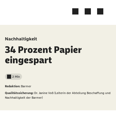
Zum Kontakt Knopf springen
Zum Seiteninhalt springen
Nachhaltigkeit
34 Prozent Papier
eingespart
2 Min
Lesedauer weniger als
Redaktion:
Barmer
Qualitätssicherung:
Dr. Janine Voß (Leiterin der Abteilung Beschaffung und
Nachhaltigkeit der Barmer)