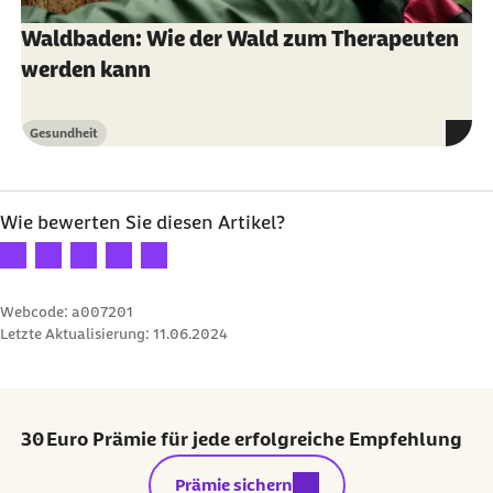
Waldbaden: Wie der Wald zum Therapeuten
werden kann
Gesundheit
Kategorie
Wie bewerten Sie diesen Artikel?
Ihre Bewertung: 1 Stern
Ihre Bewertung: 2 Sterne
Ihre Bewertung: 3 Sterne
Ihre Bewertung: 4 Sterne
Ihre Bewertung: 5 Sterne
Webcode: a007201
Letzte Aktualisierung:
11.06.2024
30 Euro Prämie für jede erfolgreiche Empfehlung
externer Link:
Prämie sichern