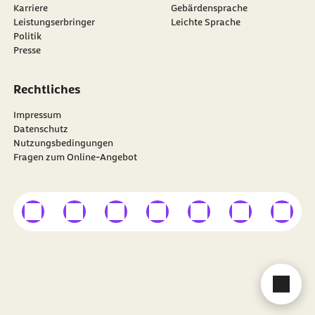
Karriere
Gebärdensprache
Leistungserbringer
Leichte Sprache
Politik
Presse
Rechtliches
Impressum
Datenschutz
Nutzungsbedingungen
Fragen zum Online-Angebot
externer Link
externer Link
externer Link
externer Link
externer Link
externer Link
externer
Besuchen Sie die
BARMER
auf
Cha