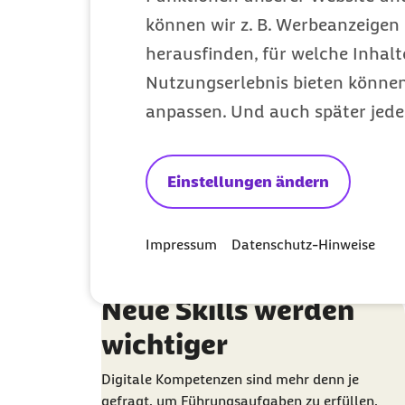
können wir z. B. Werbeanzeigen 
herausfinden, für welche Inhalt
Digitalisierung
Nutzungserlebnis bieten können.
schreitet voran
anpassen. Und auch später jede
Vor allem während der Coronapandemie hat
die Digitalisierung der Arbeitswelt einen
enormen Schub erfahren.
Einstellungen ändern
Gesunde Arbeit
Kategorie
Impressum
Datenschutz-Hinweise
Neue Skills werden
wichtiger
Digitale Kompetenzen sind mehr denn je
gefragt, um Führungsaufgaben zu erfüllen,