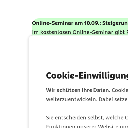
Online-Seminar am 10.09.: Steigerun
Im kostenlosen Online-Seminar gibt P
Personalern, Mitarbeitenden und Sel
lassen und Mitarbeitende gefördert 
Mehr erfahren
Cookie-Einwilligun
Wir schützen Ihre Daten.
Cookie
weiterzuentwickeln. Dabei setz
So verändert si
Sie entscheiden selbst, welche C
Funktionen unserer Website un