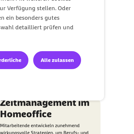
ur Verfügung stellen. Oder
en ein besonders gutes
Teamzusammenhalt
wahl detailliert prüfen und
schwindet
Um Isolation und Einsamkeit im Arbeitsalltag
zu vermeiden, spielen Zugehörigkeit und
Chancengleichheit eine immer stärkere Rolle.
rderliche
Alle zulassen
Gesunde Arbeit
Kategorie
Zeitmanagement im
Homeoffice
Mitarbeitende entwickeln zunehmend
wirkungsvolle Strategien, um Berufs- und