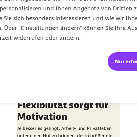
personalisieren und Ihnen Angebote von Dritten z
e Sie sich besonders interessieren und wie wir Ihn
Alte versus neue
 Über "Einstellungen ändern" können Sie Ihre Aus
Arbeitswelt
rzeit widerrufen oder ändern.
Die Zunahme mobiler Arbeitsplätze stellt die
Präsenzkultur in vielen Unternehmen auf den
Prüfstand.
Nur erfo
Gesunde Arbeit
Kategorie
Flexibilität sorgt für
Motivation
Je besser es gelingt, Arbeit- und Privatleben
unter einen Hut zu bringen, desto größer die