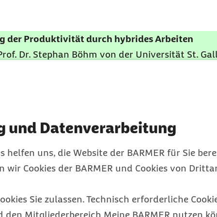
g der Produktivität durch hybrides Arbeiten
rof. Dr. Stephan Böhm von der Universität St. Gal
bstständigen praktische Tipps, wie sich Teambezi
werden können.
g und Datenverarbeitung
s helfen uns, die Website der BARMER für Sie bere
en wir Cookies der BARMER und Cookies von Drittan
ch unsere Arbeitswel
ookies Sie zulassen. Technisch erforderliche Cookie
d den Mitgliederbereich Meine BARMER nutzen kön