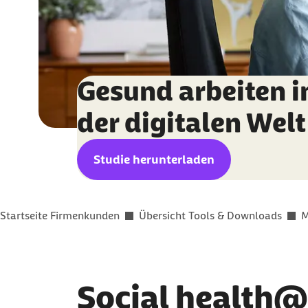
Gesund arbeiten i
der digitalen Welt
Download (PDF, 2,09 MB):
Studie herunterladen
Sie befinden sich hier:
Startseite Firmenkunden
Übersicht Tools & Downloads
M
Social health