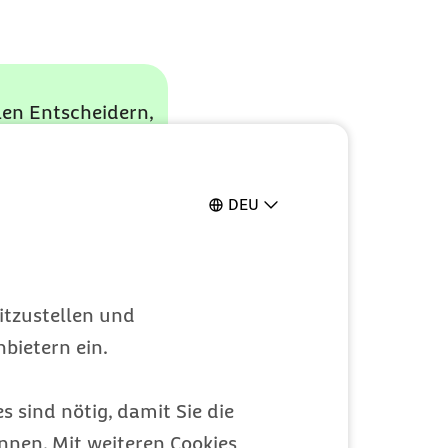
len Entscheidern,
ehungen stärken
DEU
itzustellen und
bietern ein.
t
s sind nötig, damit Sie die
nen. Mit weiteren Cookies