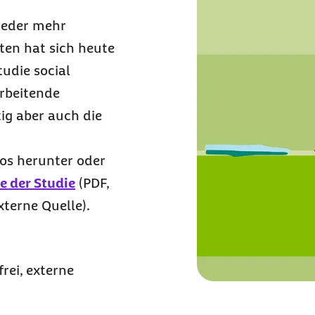
ieder mehr
ten hat sich heute
Studie
social
Arbeitende
tig aber auch die
los herunter oder
e der Studie
(
PDF,
externe Quelle)
.
frei, externe