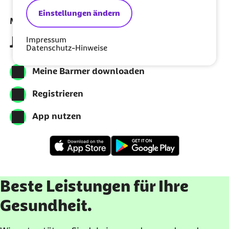
Einstellungen ändern
Meine Barmer per App nutzen
Jetzt herunterladen
Impressum
Datenschutz-Hinweise
Meine Barmer downloaden
Registrieren
App nutzen
Beste Leistungen für Ihre
Gesundheit.