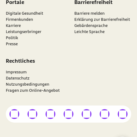
Portale
Barrierefreiheit
Digitale Gesundheit
Barriere melden
Firmenkunden
Erklärung zur Barrierefreiheit
Karriere
Gebärdensprache
Leistungserbringer
Leichte Sprache
Politik
Presse
Rechtliches
Impressum
Datenschutz
Nutzungsbedingungen
Fragen zum Online-Angebot
externer Link
externer Link
externer Link
externer Link
externer Link
externer Link
externer
Besuchen Sie die
BARMER
auf