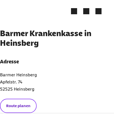
Zum Kontakt Knopf springen
Zum Seiteninhalt springen
Barmer Krankenkasse in
Heinsberg
Adresse
Barmer Heinsberg
Apfelstr. 74
52525 Heinsberg
Route planen