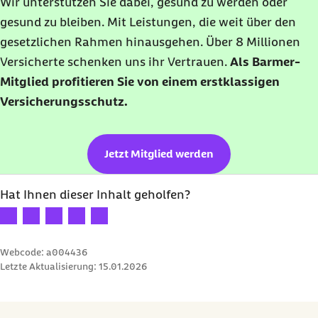
Wir unterstützen Sie dabei, gesund zu werden oder
gesund zu bleiben. Mit Leistungen, die weit über den
gesetzlichen Rahmen hinausgehen. Über 8 Millionen
Versicherte schenken uns ihr Vertrauen.
Als Barmer-
Mitglied profitieren Sie von einem erstklassigen
Versicherungsschutz.
Jetzt Mitglied werden
Hat Ihnen dieser Inhalt geholfen?
Ihre Bewertung: 1 Stern
Ihre Bewertung: 2 Sterne
Ihre Bewertung: 3 Sterne
Ihre Bewertung: 4 Sterne
Ihre Bewertung: 5 Sterne
Webcode: a004436
Letzte Aktualisierung:
15.01.2026