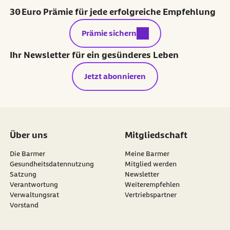
30 Euro Prämie für jede erfolgreiche Empfehlung
externer Link:
Prämie sichern
Ihr Newsletter für ein gesünderes Leben
Jetzt abonnieren
Über uns
Mitgliedschaft
Die Barmer
Meine Barmer
Gesundheitsdatennutzung
Mitglied werden
Satzung
Newsletter
externer Link:
Verantwortung
Weiterempfehlen
Verwaltungsrat
Vertriebspartner
Vorstand