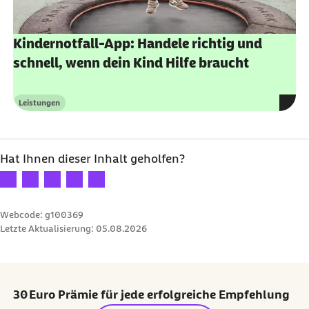
Kindernotfall-App: Handele richtig und
schnell, wenn dein Kind Hilfe braucht
Leistungen
Kategorie
Hat Ihnen dieser Inhalt geholfen?
Ihre Bewertung: 1 Stern
Ihre Bewertung: 2 Sterne
Ihre Bewertung: 3 Sterne
Ihre Bewertung: 4 Sterne
Ihre Bewertung: 5 Sterne
Webcode: g100369
Letzte Aktualisierung:
05.08.2026
30 Euro Prämie für jede erfolgreiche Empfehlung