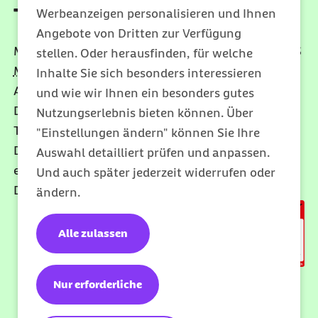
Top-Note für Meine Barmer
Werbeanzeigen personalisieren und Ihnen
Angebote von Dritten zur Verfügung
Meine Barmer erhielt im Vergleichstest von
FOCUS
stellen. Oder herausfinden, für welche
MONEY
(Ausgabe 14/2026), die Auszeichnung „Top
Inhalte Sie sich besonders interessieren
App
”. Zudem
wurde die Barmer im aktuellen
und wie wir Ihnen ein besonders gutes
Digital-Check von
CHIP
(13.07.2026) erneut als
Nutzungserlebnis bieten können. Über
Testsieger „Digitaler Service“ ausgezeichnet.
"Einstellungen ändern" können Sie Ihre
Darüber hinaus erzielte die Barmer mit ihrem
Auswahl detailliert prüfen und anpassen.
erstklassigen Service die Note „Hervorragender
Und auch später jederzeit widerrufen oder
Digitaler Service“.
ändern.
Alle zulassen
Nur erforderliche