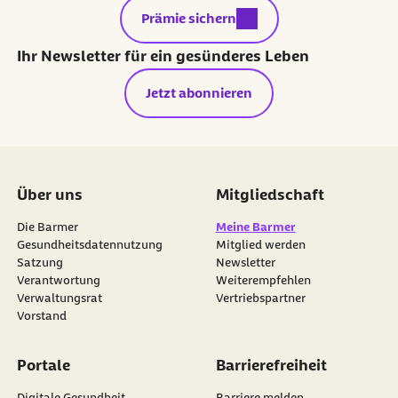
externer Link:
Prämie sichern
Ihr Newsletter für ein gesünderes Leben
Jetzt abonnieren
Über uns
Mitgliedschaft
Die Barmer
Meine Barmer
Gesundheitsdatennutzung
Mitglied werden
Satzung
Newsletter
externer Link:
Verantwortung
Weiterempfehlen
Verwaltungsrat
Vertriebspartner
Vorstand
Portale
Barrierefreiheit
Digitale Gesundheit
Barriere melden