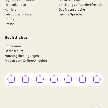
Firmenkunden
Erklärung zur Barrierefreiheit
Karriere
Gebärdensprache
Leistungserbringer
Leichte Sprache
Politik
Presse
Rechtliches
Impressum
Datenschutz
Nutzungsbedingungen
Fragen zum Online-Angebot
externer Link
externer Link
externer Link
externer Link
externer Link
externer Link
externer
Besuchen Sie die
BARMER
auf