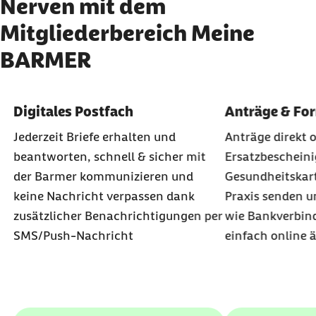
Nerven mit dem
Mitgliederbereich Meine
BARMER
Karussell mit 5 Elementen
Element 1 von 5
Element 2 von 5
Digitales Postfach
Anträge & Fo
Jederzeit Briefe erhalten und
Anträge direkt o
beantworten, schnell & sicher mit
Ersatzbescheini
der Barmer kommunizieren und
Gesundheitskart
keine Nachricht verpassen dank
Praxis senden u
zusätzlicher Benachrichtigungen per
wie Bankverbin
SMS/
Push
-Nachricht
einfach online 