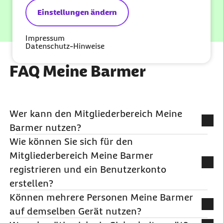
Einstellungen ändern
Impressum
Datenschutz-Hinweise
FAQ Meine Barmer
Wer kann den Mitgliederbereich Meine
Barmer nutzen?
Sie können die Services im Mitgliederbereich Meine Barmer
Wie können Sie sich für den
nutzen, wenn Sie bei der Barmer versichert und mindestens 15
Mitgliederbereich Meine Barmer
Jahre alt sind. Wenn Sie unter 15 Jahre alt sind, können Sie
registrieren und ein Benutzerkonto
Einstellungen an Ihrem Benutzerkonto vornehmen.
Sie sind noch kein Barmer-Mitglied? Hier gelangen Sie zu
erstellen?
unserem Online-Aufnahmeantrag:
Können mehrere Personen Meine Barmer
Alle Informationen zur Registrierung, Login und
Zum Online-Antrag
auf demselben Gerät nutzen?
Nutzung des Mitgliederbereichs Meine Barmer
Nein, ein Gerät kann lediglich mit einem Benutzerkonto verknüpft