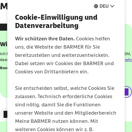
Meine Barmer
DEU
Cookie-Einwilligung und
Datenverarbeitung
Karussell mit 4 Elementen
Element 1 von 4
Wir schützen Ihre Daten.
Cookies helfen
Wirklich top
uns, die Website der BARMER für Sie
Ich kommuniziere über die App auch mit der Kasse und habe das Gefühl,
bereitzustellen und weiterzuentwickeln.
dass sie dort sehr gut eingebunden ist. Wirklich top!
mehr
Dabei setzen wir Cookies der BARMER und
Ronald M.
Cookies von Drittanbietern ein.
Sie entscheiden selbst, welche Cookies Sie
externer Link:
Play Store
zulassen. Technisch erforderliche Cookies
sind nötig, damit Sie die Funktionen
unserer Website und den Mitgliederbereich
Zum vorigen Element
Zum nächsten Element
Meine BARMER nutzen können. Mit
weiteren Cookies können wir z. B.